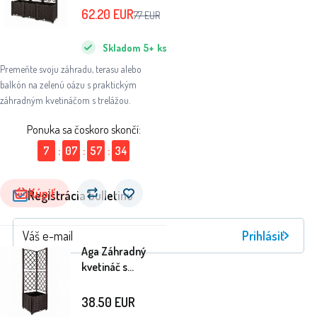
120x40x135 cm
62.20
EUR
77
EUR
Hnedý
Skladom
5+
ks
Premeňte svoju záhradu, terasu alebo
balkón na zelenú oázu s praktickým
záhradným kvetináčom s trelážou.
Ponuka sa čoskoro skončí:
7
:
07
:
57
:
34
Kúpiť
Registrácia bulletinu
Prihlásiť
Aga Záhradný
kvetináč s
trelážou
40x40x135 cm
38.50
EUR
Tmavo hnedý