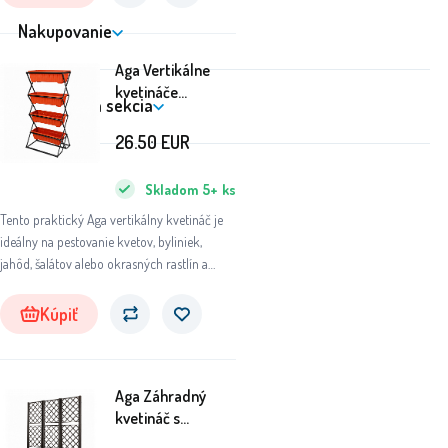
pomáha udržať stonky pevné a vzpriamené.
Nakupovanie
Aga Vertikálne
kvetináče
Zákaznícka sekcia
52x57x124 cm
26.50
EUR
Skladom
5+
ks
Tento praktický Aga vertikálny kvetináč je
ideálny na pestovanie kvetov, byliniek,
jahôd, šalátov alebo okrasných rastlín a
skvele sa hodí na balkón, terasu, verandu aj
do zimnej záhrady.
Kúpiť
Aga Záhradný
kvetináč s
trelážou