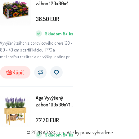
záhon 120x80x40
cm Kvety
38.50
EUR
Skladom
5+
ks
Vyvýšený záhon z borovicového dreva 120 ×
80 × 40 cm s certifikáciou IPPC a
možnosťou rozšírenia do výšky. Ideálne pre
zeleninu aj bylinky.
Kúpiť
Aga Vyvýšený
záhon 100x30x71
cm
77.70
EUR
© 2026 AGA24 s.r.o., Všetky práva vyhradené
Skladom
5+
ks