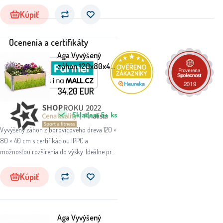
zeleninu aj bylinky.
Kúpiť
Ocenenia a certifikáty
Aga Vyvýšený
záhon 120x80x40
cm Tráva
34.20
EUR
Skladom
5+
ks
Vyvýšený záhon z borovicového dreva 120 ×
80 × 40 cm s certifikáciou IPPC a
možnosťou rozšírenia do výšky. Ideálne pre
zeleninu aj bylinky.
Kúpiť
Aga Vyvýšený