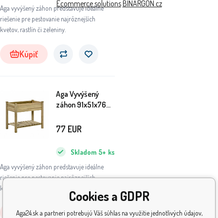
Ecommerce solutions
BINARGON.cz
Aga vyvýšený záhon predstavuje ideálne
riešenie pre pestovanie najrôznejších
kvetov, rastlín či zeleniny.
Kúpiť
Aga Vyvýšený
záhon 91x51x76
cm
77
EUR
Skladom
5+
ks
Aga vyvýšený záhon predstavuje ideálne
riešenie pre pestovanie najrôznejších
kvetov, rastlín či zeleniny.
Cookies a GDPR
Kúpiť
Aga24.sk a partneri potrebujú Váš súhlas na využitie jednotlivých údajov,