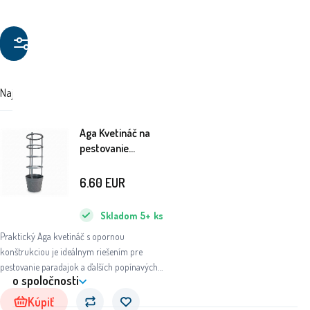
Filtrovanie
produktov
Najdrahšie
Najlacnejšie
Odporúčané stránky
Aga Kvetináč na
pestovanie
paradajok
30x24x100 cm
6.60
EUR
Skladom
5+
ks
Praktický Aga kvetináč s opornou
konštrukciou je ideálnym riešením pre
pestovanie paradajok a ďalších popínavých
o spoločnosti
rastlín. Vďaka integrovanej opore poskytuje
rastlinám stabilnú podporu počas rastu a
Kúpiť