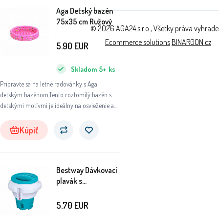
Aga Detský bazén
75x35 cm Ružový
© 2026 AGA24 s.r.o., Všetky práva vyhrad
Ecommerce solutions
BINARGON.cz
5.90
EUR
Skladom
5+
ks
Pripravte sa na letné radovánky s Aga
detským bazénom.Tento roztomilý bazén s
detskými motívmi je ideálny na osvieženie a
zábavu vašich najmenších.
Kúpiť
Bestway Dávkovací
plavák s
teplomerom 58701
5.70
EUR