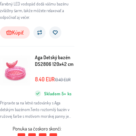
Farebný LED vodopád dodá vášmu bazénu
zvláštny šarm, takže môžete relaxovať a
odpočívať aj večer.
Kúpiť
Aga Detský bazén
DS2806 120x42 cm
8.40
EUR
10.40
EUR
Skladom
5+
ks
Pripravte sa na letné radovánky s Aga
detským bazénom.Tento roztomilý bazén v
ružovej farbe s motívom morskej panny je
ideálny pre malých plavcov a vodné
Ponuka sa čoskoro skončí:
radovánky.