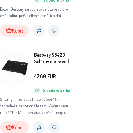
Skladom
5+
ks
Bazén Bestway zaručuje skvelú zábavu pre
celú rodinu počas dlhých horúcich dní.
Kúpiť
Bestway 58423
Solárny ohrev vody
110x171 cm
47.60
EUR
Skladom
5+
ks
Solárny ohrev vody Bestway 58423 pre
záhradné a nadzemné bazény. Vykurovacia
rohož 110 × 171 cm využíva slnečnú energiu,
pomáha zvýšiť teplotu vody a šetriť náklady.
Kúpiť