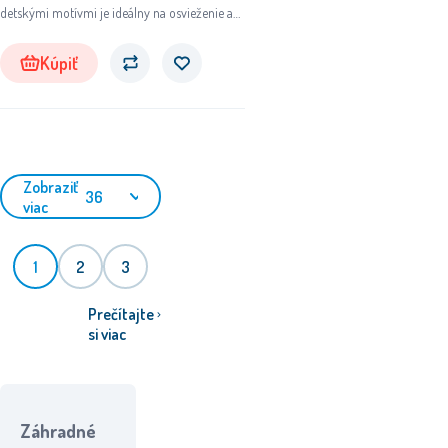
detskými motívmi je ideálny na osvieženie a
zábavu vašich najmenších.
Kúpiť
Zobraziť
36
viac
1
2
3
Prečítajte
si viac
Záhradné