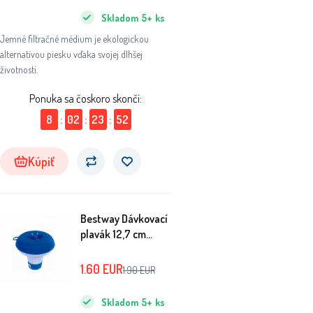
Skladom
5+
ks
Jemné filtračné médium je ekologickou
alternatívou piesku vďaka svojej dlhšej
životnosti.
Ponuka sa čoskoro skončí:
8
:
02
:
23
:
51
Kúpiť
Bestway Dávkovací
plavák 12,7 cm
58210
1.60
EUR
1.90
EUR
Skladom
5+
ks