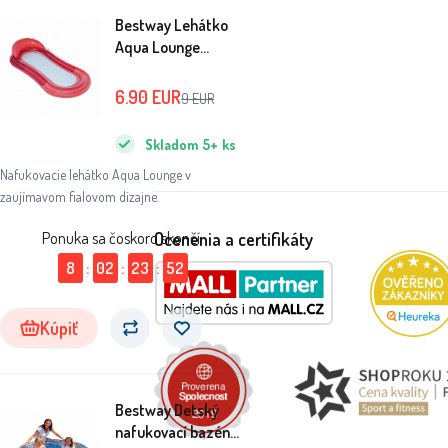
Bestway Lehátko
Aqua Lounge
Červené 43103
6.90
EUR
9
EUR
Skladom
5+
ks
Nafukovacie lehátko Aqua Lounge v
zaujímavom fialovom dizajne.
Ocenenia a certifikáty
Ponuka sa čoskoro skončí:
8
:
02
:
23
:
51
Kúpiť
Bestway Detský
nafukovací bazén