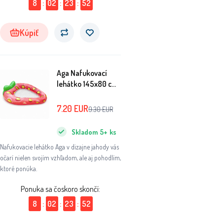
8
:
02
:
23
:
51
Kúpiť
Aga Nafukovací
lehátko 145x80 cm
Jahoda
7.20
EUR
9.30
EUR
Skladom
5+
ks
Nafukovacie lehátko Aga v dizajne jahody vás
očarí nielen svojím vzhľadom, ale aj pohodlím,
ktoré ponúka.
Ponuka sa čoskoro skončí:
8
:
02
:
23
:
51