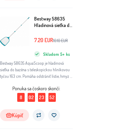
Bestway 58635
Hladinová sieťka do
bazéna AquaScoop
163 cm
7.20
EUR
10.10
EUR
Skladom
5+
ks
Bestway 58635 AquaScoop je hladinová
sieťka do bazéna s teleskopickou hliníkovou
tyčou 163 cm. Pomáha odstrániť lístie, hmyz a
nečistoty z bazénovej vody.
Ponuka sa čoskoro skončí:
8
:
02
:
23
:
51
Kúpiť