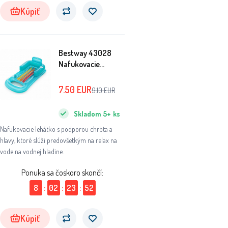
zostaviť a naplniť vodou.
Kúpiť
Bestway 43028
Nafukovacie
lehátko s
operadlom
7.50
EUR
9.10
EUR
Tyrkysové
Skladom
5+
ks
Nafukovacie lehátko s podporou chrbta a
hlavy, ktoré slúži predovšetkým na relax na
vode na vodnej hladine.
Ponuka sa čoskoro skončí:
8
:
02
:
23
:
51
Kúpiť