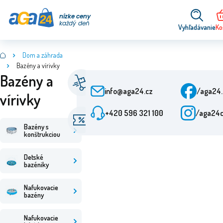
nízke ceny
každý deň
Vyhľadávanie
Ko
Dom a záhrada
Bazény a vírivky
Bazény a
Rýchle dodanie
Slu
Od objednania 24 h
Po-
info@aga24.cz
/aga24
vírivky
+420 596 321 100
/aga24
Špeciálne ponuky
Ove
Zľavy až do 50 %
Via
Bazény s
konštrukciou
Detské
bazéniky
Nafukovacie
bazény
Nafukovacie