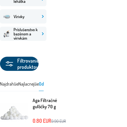
lehátka
Vírivky
Príslušenstvo k
bazénom a
vírivkám
Filtrovanie
produktov
Najdrahšie
Najlacnejšie
Odporúčané stránky
Aga Filtračné
guľôčky 70 g
0.80
EUR
0.90
EUR