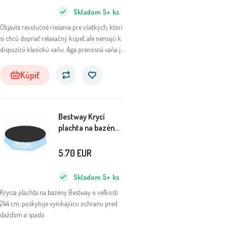
Skladom
5+
ks
Objavte revolučné riešenie pre všetkých, ktorí
si chcú dopriať relaxačný kúpeľ, ale nemajú k
dispozícii klasickú vaňu. Aga prenosná vaňa je
ideálnym riešením pre tých, ktorí majú iba
sprchový kút alebo ich vaňa je momentálne
Kúpiť
mimo prevádzky.
Bestway Krycí
plachta na bazén
2,44 m 58032
5.70
EUR
Skladom
5+
ks
Krycia plachta na bazény Bestway o veľkosti
244 cm, poskytuje vynikajúcu ochranu pred
dažďom a spado