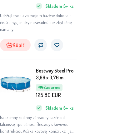
Skladom
5+
ks
Udržujte vodu vo svojom bazéne dokonale
čistú a hygienicky nezávadnú bez zbytočnej
námahy.
Kúpiť
Bestway Steel Pro
3,66 x 0,76 m
56681 + Kartušová
Zadarmo
filtrácia
125.80
EUR
Skladom
5+
ks
Nadzemný rodinný záhradný bazén od
talianskej spoločnosti Bestway s kovovou
konštrukciou.Vďaka kovovej konštrukcii je
bazén veľmi pevný a stabilný, stačí ho len