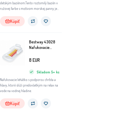
detským bazénom.Tento roztomilý bazén v
ružovej farbe s motívom morskej panny je
ideálny pre malých plavcov a vodné
radovánky.
Kúpiť
Bestway 43028
Nafukovacie
lehátko s
operadlom
8
EUR
Transparentné
Skladom
5+
ks
Nafukovacie lehátko s podporou chrbta a
hlavy, ktoré slúži predovšetkým na relax na
vode na vodnej hladine.
Kúpiť