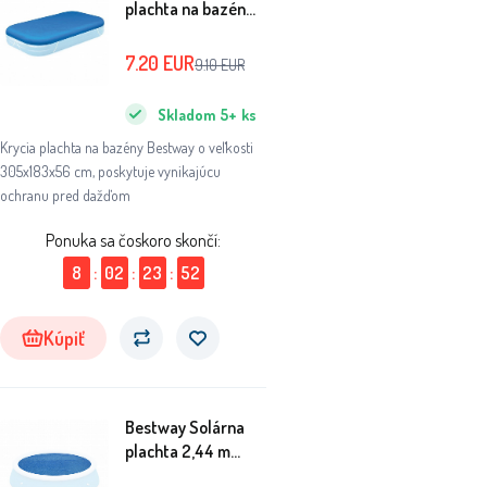
plachta na bazén
305x183x56 cm
58108
7.20
EUR
9.10
EUR
Skladom
5+
ks
Krycia plachta na bazény Bestway o veľkosti
305x183x56 cm, poskytuje vynikajúcu
ochranu pred dažďom
Ponuka sa čoskoro skončí:
8
:
02
:
23
:
51
Kúpiť
Bestway Solárna
plachta 2,44 m
58060