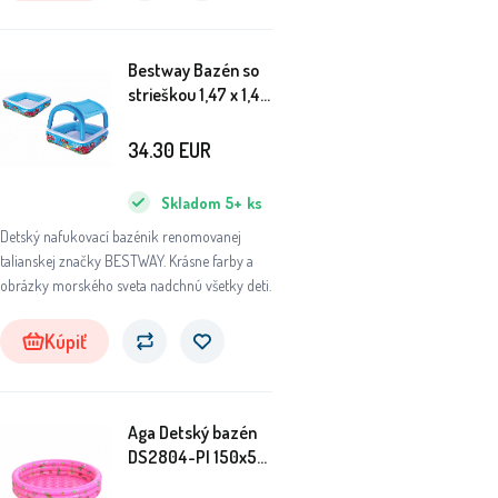
Bestway Bazén so
strieškou 1,47 x 1,47
x 1,22 m 52192
34.30
EUR
Skladom
5+
ks
Detský nafukovací bazénik renomovanej
talianskej značky BESTWAY. Krásne farby a
obrázky morského sveta nadchnú všetky deti.
Kúpiť
Aga Detský bazén
DS2804-PI 150x50
cm