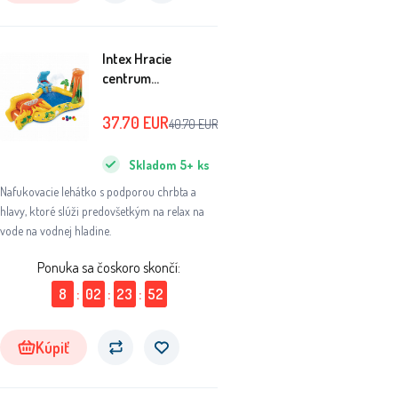
Intex Hracie
centrum
249x191x109 cm
Dinosaurus
37.70
EUR
40.70
EUR
57444NP
Skladom
5+
ks
Nafukovacie lehátko s podporou chrbta a
hlavy, ktoré slúži predovšetkým na relax na
vode na vodnej hladine.
Ponuka sa čoskoro skončí:
8
:
02
:
23
:
51
Kúpiť