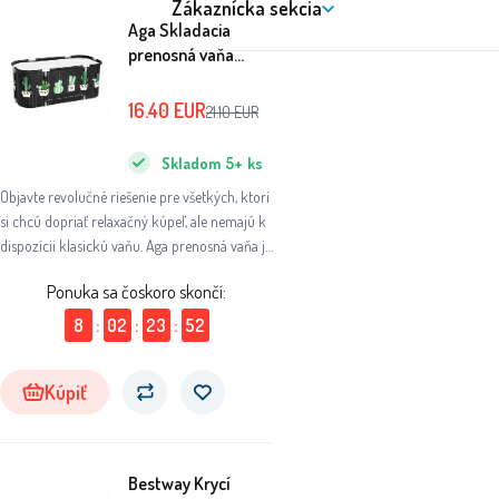
Zákaznícka sekcia
Aga Skladacia
prenosná vaňa
115x60x50 cm
Čierna
16.40
EUR
21.10
EUR
Skladom
5+
ks
Objavte revolučné riešenie pre všetkých, ktorí
si chcú dopriať relaxačný kúpeľ, ale nemajú k
dispozícii klasickú vaňu. Aga prenosná vaňa je
ideálnym riešením pre tých, ktorí majú iba
Ponuka sa čoskoro skončí:
sprchový kút alebo ich vaňa je momentálne
mimo prevádzky.
8
:
02
:
23
:
51
Kúpiť
Bestway Krycí