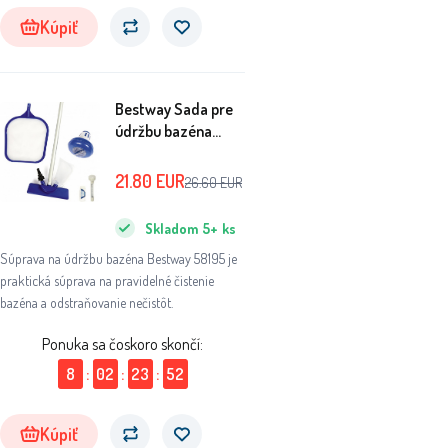
Kúpiť
Bestway Sada pre
údržbu bazéna
58195
21.80
EUR
26.60
EUR
Skladom
5+
ks
Súprava na údržbu bazéna Bestway 58195 je
praktická súprava na pravidelné čistenie
bazéna a odstraňovanie nečistôt.
Ponuka sa čoskoro skončí:
8
:
02
:
23
:
51
Kúpiť