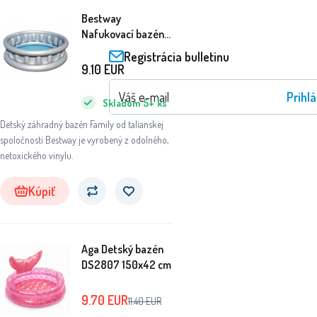
Bestway
Nafukovací bazén
152 x 43 cm 51080
Registrácia bulletinu
9.10
EUR
Prihlá
Skladom
5+
ks
Detský záhradný bazén Family od talianskej
spoločnosti Bestway je vyrobený z odolného,
netoxického vinylu.
Kúpiť
Aga Detský bazén
DS2807 150x42 cm
9.70
EUR
11.40
EUR