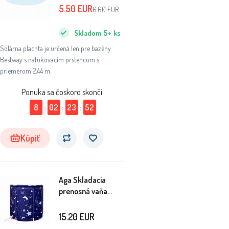
5.50
EUR
6.60
EUR
Skladom
5+
ks
Solárna plachta je určená len pre bazény
Bestway s nafukovacím prstencom s
priemerom 2,44 m.
Ponuka sa čoskoro skončí:
8
:
02
:
23
:
51
Kúpiť
Aga Skladacia
prenosná vaňa
70x65 cm
15.20
EUR