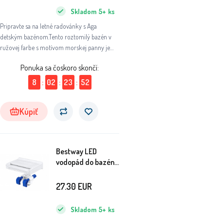
Skladom
5+
ks
Pripravte sa na letné radovánky s Aga
detským bazénom.Tento roztomilý bazén v
ružovej farbe s motívom morskej panny je
ideálny pre malých plavcov a vodné
Ponuka sa čoskoro skončí:
radovánky.
8
:
02
:
23
:
51
Kúpiť
Bestway LED
vodopád do bazéna
58619
27.30
EUR
Skladom
5+
ks