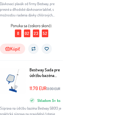
Dávkovací plavák od firmy Bestway, pre
presné a dlhodobé dávkovanie tabliet, s
možnosťou riadenia dávky chlórových,
brómových, alebo kyslíkových tabletovaných
Ponuka sa čoskoro skončí:
prípravkov.
8
:
02
:
23
:
51
Kúpiť
Bestway Sada pre
údržbu bazéna
58013
11.70
EUR
13.90
EUR
Skladom
5+
ks
Súprava na údržbu bazéna Bestway 58013 je
praktická súprava na pravidelné čistenie