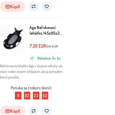
Kúpiť
Aga Nafukovací
lehátko 145x95x30
cm Veľryba
7.20
EUR
9.10
EUR
Skladom
5+
ks
Nafukovacie lehátko Aga v dizajne veľryby vás
očarí nielen svojím vzhľadom, ale aj pohodlím,
ktoré ponúka.
Ponuka sa čoskoro skončí:
8
:
02
:
23
:
51
Kúpiť