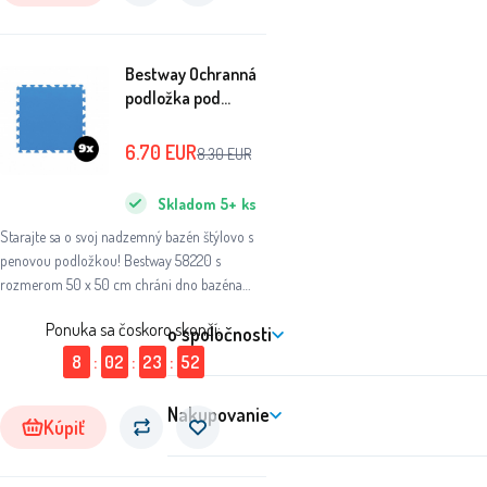
Bestway Ochranná
podložka pod
bazén 58220 50 x
50 cm 9 ks
6.70
EUR
8.30
EUR
Skladom
5+
ks
Starajte sa o svoj nadzemný bazén štýlovo s
penovou podložkou! Bestway 58220 s
rozmerom 50 x 50 cm chráni dno bazéna
pred možnými škodami spôsobenými
Ponuka sa čoskoro skončí:
o spoločnosti
vetvičkami, kamienkami či rôznymi
nečistotami a výrazne tak znižuje jeho
8
:
02
:
23
:
51
opotrebovanie.
Nakupovanie
Kúpiť