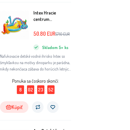
Intex Hracie
centrum
302x229x112 cm
Dinoland 57135NP
50.80
EUR
57.10
EUR
Skladom
5+
ks
Nafukovacie detské vodné ihrisko Intex so
šmykľavkou na motívy dinoparku je parádna,
nikdy nekončiaca zábava do horúcich letných
dní.
Ponuka sa čoskoro skončí:
8
:
02
:
23
:
51
Kúpiť