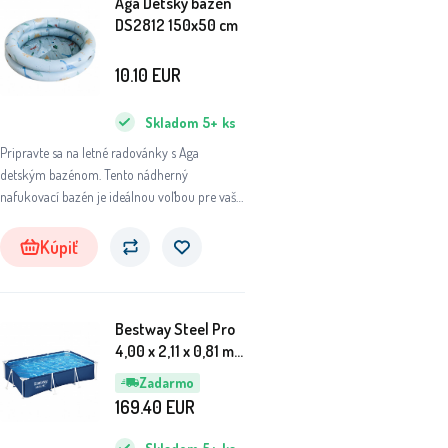
Aga Detský bazén
DS2812 150x50 cm
10.10
EUR
Skladom
5+
ks
Pripravte sa na letné radovánky s Aga
detským bazénom. Tento nádherný
nafukovací bazén je ideálnou voľbou pre vaše
deti, ktoré si chcú užiť osviežujúcu zábavu na
záhrade.
Kúpiť
Bestway Steel Pro
4,00 x 2,11 x 0,81 m
56405
Zadarmo
169.40
EUR