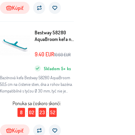
Kúpiť
Bestway 58280
AquaBroom kefa na
čistenie bazéna
50,5 cm
9.40
EUR
10.60
EUR
Skladom
5+
ks
Bazénová kefa Bestway 58280 AquaBroom
50,5 cm na čistenie stien, dna a rohov bazéna.
Kompatibilné s tyčou Ø 30 mm, tyč nie je
súčasťou balenia.
Ponuka sa čoskoro skončí:
8
:
02
:
23
:
51
Kúpiť