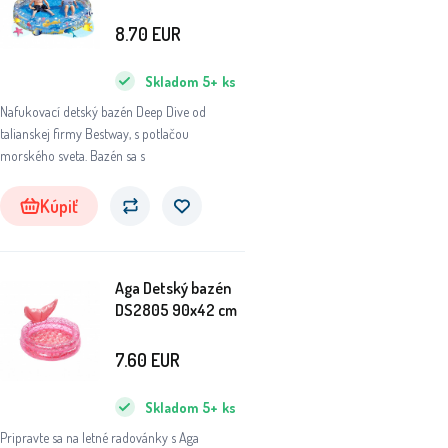
152x30 cm 51004
8.70
EUR
Skladom
5+
ks
Nafukovací detský bazén Deep Dive od
talianskej firmy Bestway, s potlačou
morského sveta. Bazén sa s
Kúpiť
Aga Detský bazén
DS2805 90x42 cm
7.60
EUR
Skladom
5+
ks
Pripravte sa na letné radovánky s Aga