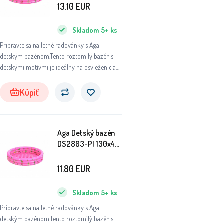
13.10
EUR
Skladom
5+
ks
Pripravte sa na letné radovánky s Aga
detským bazénom.Tento roztomilý bazén s
detskými motívmi je ideálny na osvieženie a
zábavu vašich najmenších.
Kúpiť
Aga Detský bazén
DS2803-PI 130x42
cm
11.80
EUR
Skladom
5+
ks
Pripravte sa na letné radovánky s Aga
detským bazénom.Tento roztomilý bazén s