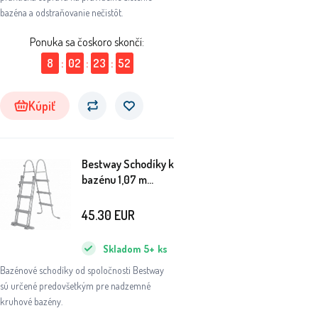
bazéna a odstraňovanie nečistôt.
Ponuka sa čoskoro skončí:
8
:
02
:
23
:
51
Kúpiť
Bestway Schodíky k
bazénu 1,07 m
58330
45.30
EUR
Skladom
5+
ks
Bazénové schodíky od spoločnosti Bestway
sú určené predovšetkým pre nadzemné
kruhové bazény.