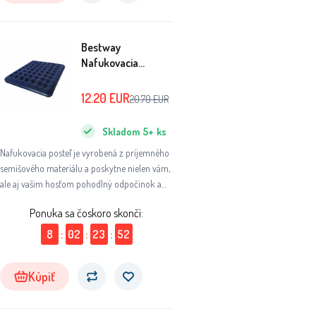
Bestway
Nafukovacia
matrac Double
191x137x22 cm
12.20
EUR
20.70
EUR
Skladom
5+
ks
Nafukovacia posteľ je vyrobená z príjemného
semišového materiálu a poskytne nielen vám,
ale aj vašim hosťom pohodlný odpočinok a
spánok po celú noc.
Ponuka sa čoskoro skončí:
8
:
02
:
23
:
51
Kúpiť