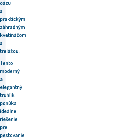
oázu
s
praktickým
záhradným
kvetináčom
s
trelážou.
Tento
moderný
a
elegantný
truhlík
ponúka
ideálne
riešenie
pre
pestovanie