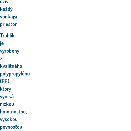
oživí
každý
vonkajší
priestor.
Truhlík
je
vyrobený
z
kvalitného
polypropylénu
(PP),
ktorý
vyniká
nízkou
hmotnosťou,
vysokou
pevnosťou