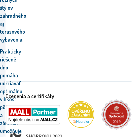
štýlov
záhradného
aj
terasového
vybavenia.
Prakticky
riešené
dno
pomáha
udržiavať
optimálnu
Ocenenia a certifikáty
vlhkosť
pôdy
a
zároveň
umožňuje