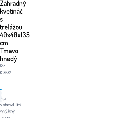
Záhradný
kvetináč
s
trelážou
40x40x135
cm
Tmavo
hnedý
Kód:
K23632
Aga
stohovateľný
vyvýšený
záhon