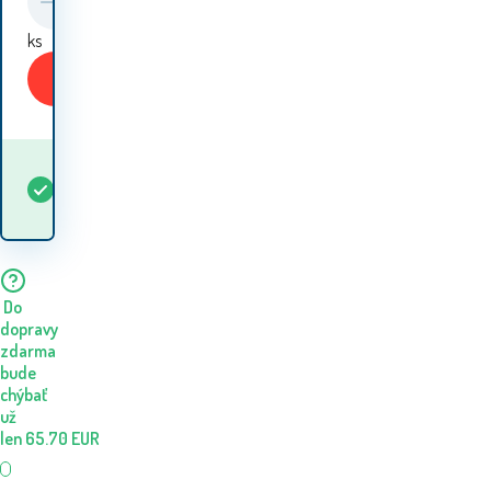
ks
Kúpiť
Kedy dostanem
Skladom
5+
ks
tovar? 10.08. - 11.08.
Do
dopravy
zdarma
bude
chýbať
už
len
65.70
EUR