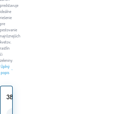
predstavuje
ideálne
riešenie
pre
pestovanie
najrôznejších
kvetov,
rastlín
či
zeleniny.
Úplný
popis
38.50
EUR