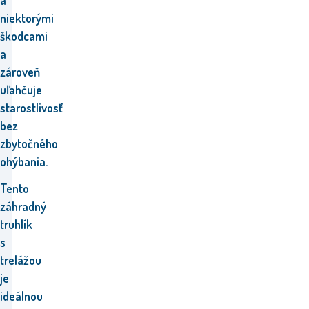
a
niektorými
škodcami
a
zároveň
uľahčuje
starostlivosť
bez
zbytočného
ohýbania.
Tento
záhradný
truhlík
s
trelážou
je
ideálnou