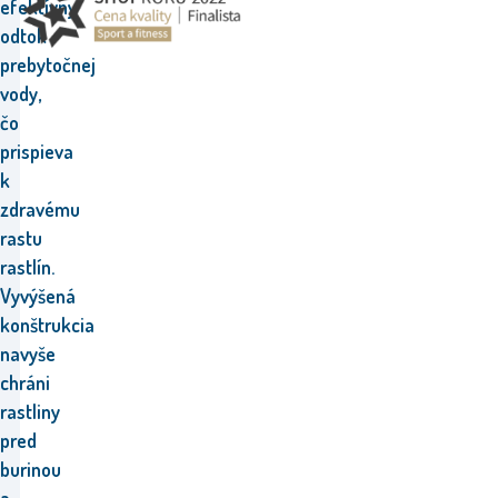
efektívny
odtok
prebytočnej
vody,
čo
prispieva
k
zdravému
rastu
rastlín.
Vyvýšená
konštrukcia
navyše
chráni
rastliny
pred
burinou