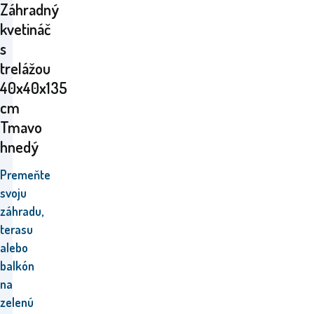
Záhradný
kvetináč
s
trelážou
40x40x135
cm
Tmavo
hnedý
Premeňte
svoju
záhradu,
terasu
alebo
balkón
na
zelenú