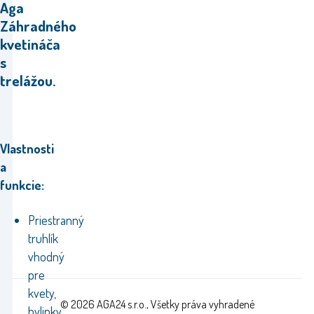
Aga
Záhradného
kvetináča
s
trelážou.
Vlastnosti
a
funkcie:
Priestranný
truhlík
vhodný
pre
kvety,
© 2026 AGA24 s.r.o., Všetky práva vyhradené
bylinky