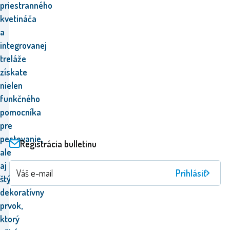
priestranného
kvetináča
a
integrovanej
treláže
získate
nielen
funkčného
pomocníka
pre
pestovanie,
Registrácia bulletinu
ale
aj
Prihlásiť
štýlový
dekoratívny
prvok,
ktorý