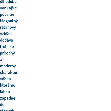
dlhodobé
vonkajšie
použitie.
Elegantný
ratanový
vzhľad
dodáva
truhlíku
prírodný
a
moderný
charakter,
vďaka
ktorému
ľahko
zapadne
do
rôznych