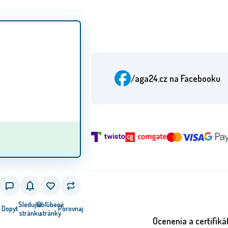
/aga24.cz
na Facebooku
Sledujte
Obľúbené
Dopyt
Porovnaj
stránku
stránky
Ocenenia a certifiká