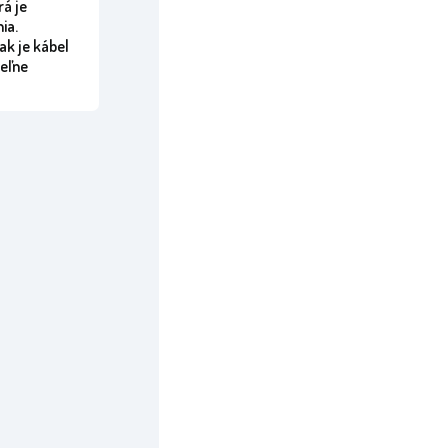
rá je
ia.
ak je kábel
teľne