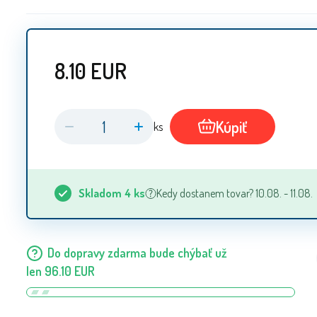
8.10
EUR
Kúpiť
ks
Skladom
4
ks
Kedy dostanem tovar? 10.08. - 11.08.
Do dopravy zdarma bude chýbať už
len
96.10
EUR