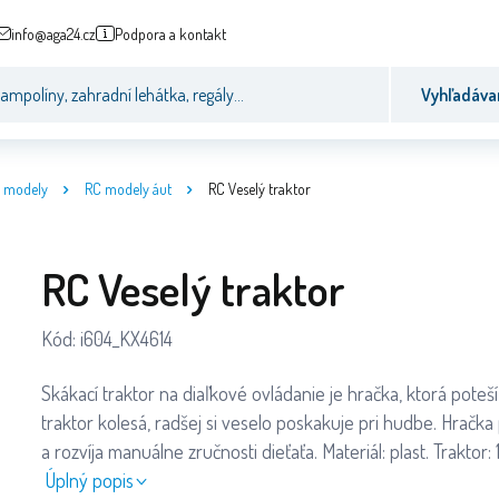
info@aga24.cz
Podpora a kontakt
Vyhľadáva
 modely
RC modely áut
RC Veselý traktor
RC Veselý traktor
Kód:
i604_KX4614
Skákací traktor na diaľkové ovládanie je hračka, ktorá poteš
traktor kolesá, radšej si veselo poskakuje pri hudbe. Hračk
a rozvíja manuálne zručnosti dieťaťa. Materiál: plast. Traktor:
Úplný popis