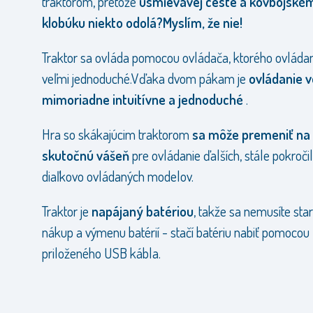
traktorom, pretože
usmievavej ceste a kovbojské
klobúku niekto odolá?Myslím, že nie!
Traktor sa ovláda pomocou ovládača, ktorého ovládan
veľmi jednoduché.Vďaka dvom pákam je
ovládanie v
mimoriadne intuitívne a jednoduché
.
Hra so skákajúcim traktorom
sa môže premeniť na
skutočnú vášeň
pre ovládanie ďalších, stále pokročil
diaľkovo ovládaných modelov.
Traktor je
napájaný batériou
, takže sa nemusíte star
nákup a výmenu batérií - stačí batériu nabiť pomocou
priloženého USB kábla.