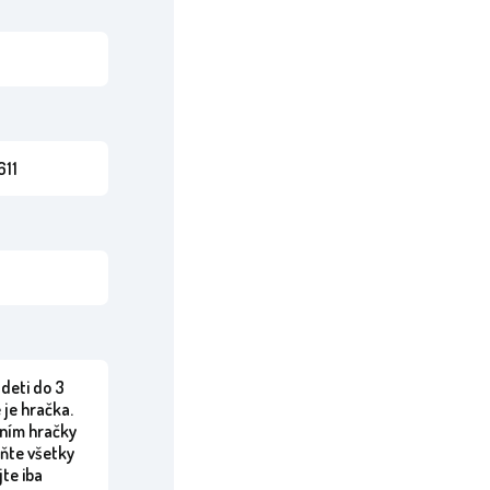
11
deti do 3
 je hračka.
ním hračky
áňte všetky
jte iba