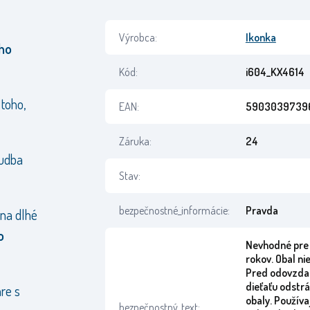
Výrobca:
Ikonka
ho
Kód:
i604_KX4614
 toho,
EAN:
59030397396
Záruka:
24
hudba
Stav:
bezpečnostné_informácie:
Pravda
 na dlhé
o
Nevhodné pre 
rokov. Obal nie
Pred odovzda
dieťaťu odstr
re s
obaly. Používa
bezpečnostný_text: