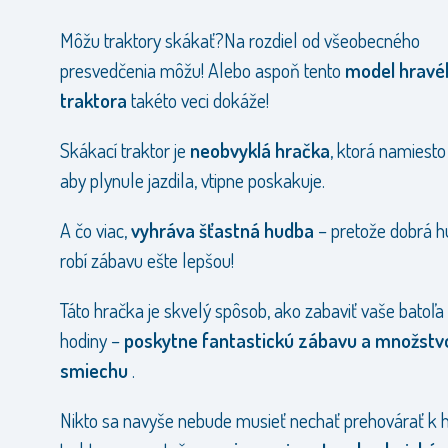
Môžu traktory skákať?Na rozdiel od všeobecného
presvedčenia môžu! Alebo aspoň tento
model hravé
traktora
takéto veci dokáže!
Skákací traktor je
neobvyklá hračka
, ktorá namiesto
aby plynule jazdila, vtipne poskakuje.
A čo viac,
vyhráva šťastná hudba
– pretože dobrá 
robí zábavu ešte lepšou!
Táto hračka je skvelý spôsob, ako zabaviť vaše batoľa
hodiny –
poskytne fantastickú zábavu a množstv
smiechu
.
Nikto sa navyše nebude musieť nechať prehovárať k h