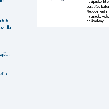
mu
nabíjačku, kto
súčasťou balen
Nepoužívajte, 
nabíjačky vidi
ie je
poškodený.
ozidla
ejších,
ať o