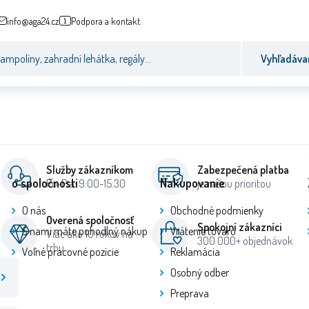
info@aga24.cz
Podpora a kontakt
Vyhľadáva
Služby zákazníkom
Zabezpečená platba
o spoločnosti
Nakupovanie
Po-Pia: 9:00-15:30
je našou prioritou
O nás
Obchodné podmienky
Overená spoločnosť
Spokojní zákazníci
S nami máte pohodlný nákup
Vrátenie tovaru
Viac ako 10 rokov na
300 000+ objednávok
trhu
Voľné pracovné pozície
Reklamácia
Osobný odber
Preprava