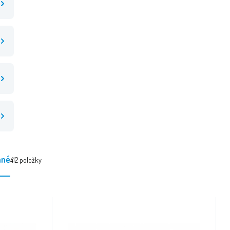
ané
412
položky