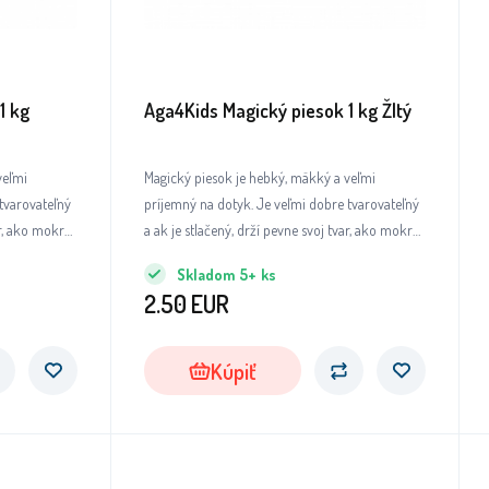
1 kg
Aga4Kids Magický piesok 1 kg Žltý
veľmi
Magický piesok je hebký, mäkký a veľmi
tvarovateľný
príjemný na dotyk. Je veľmi dobre tvarovateľný
ar, ako mokrý
a ak je stlačený, drží pevne svoj tvar, ako mokrý
piesok.
Skladom
5+
ks
2.50
EUR
Kúpiť