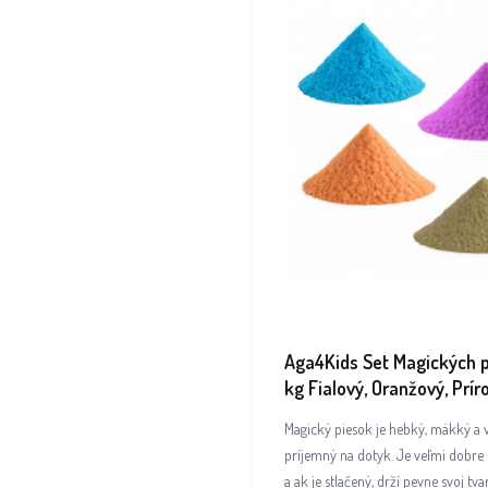
Aga4Kids Set Magických p
kg Fialový, Oranžový, Prír
Modrý
Magický piesok je hebký, mäkký a 
príjemný na dotyk. Je veľmi dobre 
a ak je stlačený, drží pevne svoj tv