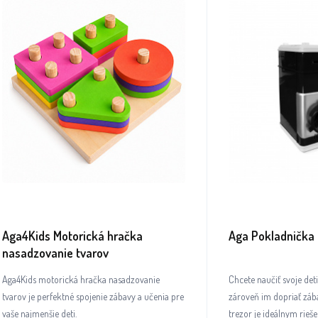
Aga4Kids Motorická hračka
Aga Pokladnička 
nasadzovanie tvarov
Aga4Kids motorická hračka nasadzovanie
Chcete naučiť svoje det
tvarov je perfektné spojenie zábavy a učenia pre
zároveň im dopriať záb
vaše najmenšie deti.
trezor je ideálnym rieš