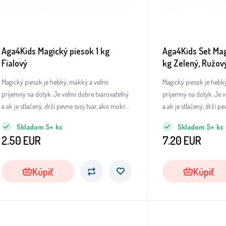
Aga4Kids Magický piesok 1 kg
Aga4Kids Set Mag
Fialový
kg Zelený, Ružový
Magický piesok je hebký, mäkký a veľmi
Magický piesok je hebk
príjemný na dotyk. Je veľmi dobre tvarovateľný
príjemný na dotyk. Je v
a ak je stlačený, drží pevne svoj tvar, ako mokrý
a ak je stlačený, drží p
piesok.
piesok.
Skladom
5+
ks
Skladom
5+
ks
2.50
EUR
7.20
EUR
Kúpiť
Kúpiť