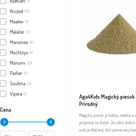
KidKraft
(1)
Kruzzel
(13)
Maaleo
(3)
Malatec
(5)
Marioinex
(11)
Mochtoys
(1)
Monumi
(23)
Parker
(2)
Soulima
(3)
Vipera
(1)
Aga4Kids Magický piesok 
Prírodný
Cena
Magický piesok je hebký, mäkký a 
príjemný na dotyk. Je veľmi dobre 
a ak je stlačený, drží pevne svoj tv