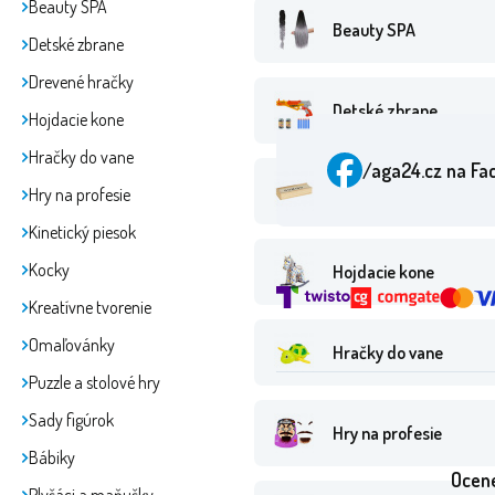
Beauty SPA
Beauty SPA
Detské zbrane
Drevené hračky
Detské zbrane
Hojdacie kone
Hračky do vane
/aga24.cz
na Fa
Drevené hračky
Hry na profesie
Kinetický piesok
Kocky
Hojdacie kone
Kreatívne tvorenie
Omaľovánky
Hračky do vane
Puzzle a stolové hry
Sady figúrok
Hry na profesie
Bábiky
Ocene