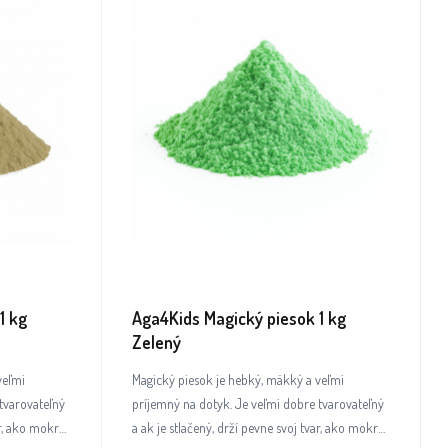
1 kg
Aga4Kids Magický piesok 1 kg
Zelený
veľmi
Magický piesok je hebký, mäkký a veľmi
tvarovateľný
príjemný na dotyk. Je veľmi dobre tvarovateľný
ar, ako mokrý
a ak je stlačený, drží pevne svoj tvar, ako mokrý