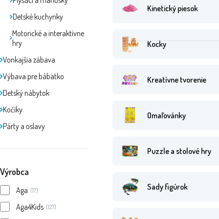
Plyšáci a maňušky
Kinetický piesok
Detské kuchynky
Motorické a interaktívne
hry
Kocky
Vonkajšia zábava
Výbava pre bábätko
Kreatívne tvorenie
Detský nábytok
Kočíky
Omaľovánky
Párty a oslavy
Puzzle a stolové hry
Výrobca
Sady figúrok
Aga
(17)
Aga4Kids
(127)