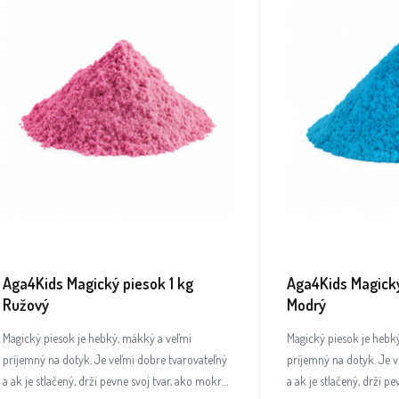
Aga4Kids Magický piesok 1 kg
Aga4Kids Magický
Ružový
Modrý
Magický piesok je hebký, mäkký a veľmi
Magický piesok je hebk
príjemný na dotyk. Je veľmi dobre tvarovateľný
príjemný na dotyk. Je v
a ak je stlačený, drží pevne svoj tvar, ako mokrý
a ak je stlačený, drží p