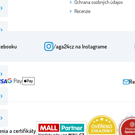
Ochrana osobných údajov
Recenzie
cebooku
/aga24cz
na Instagrame
Re
nia a certifikáty