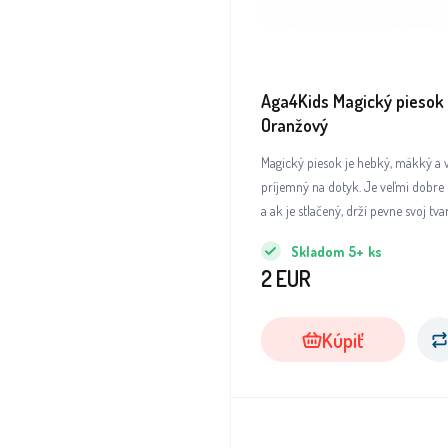
Aga4Kids Magický piesok 
Oranžový
Magický piesok je hebký, mäkký a 
príjemný na dotyk. Je veľmi dobre 
a ak je stlačený, drží pevne svoj tv
piesok.
Skladom
5+
ks
2
EUR
Kúpiť