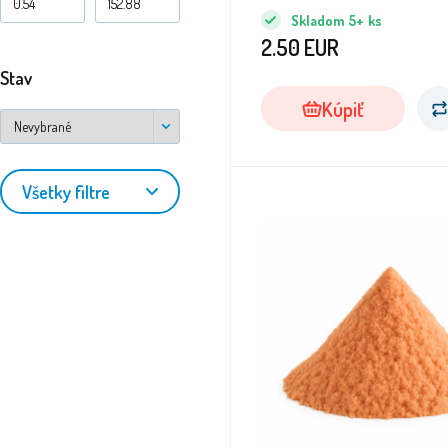
piesok.
Skladom
5+
ks
2.50
EUR
Stav
Kúpiť
Všetky filtre