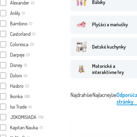
Bábiky
Alexander
(2)
Anlily
(1)
Bambino
(1)
Plyšáci a maňušky
Castorland
(1)
Coloresca
(9)
Detské kuchynky
Darpeje
(2)
Disney
(1)
Motorické a
interaktívne hry
Doloni
(4)
Hasbro
(2)
Najdrahšie
Najlacnejšie
Odporúč
Ikonka
(68)
stránky
Iso Trade
(4)
JOKOMISIADA
(76)
Kapitan Nauka
(1)