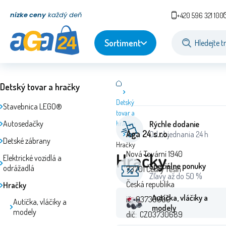
nízke ceny
každý deň
+420 596 321 100
Sortiment
Detský tovar a hračky
Detský
Stavebnica LEGO®
tovar a
Autosedačky
hračky
Rýchle dodanie
Aga 24 s.r.o.
Od objednania 24 h
Detské zábrany
Hračky
Hračky
Nová Tovární 1940
Elektrické vozidlá a
Špeciálne ponuky
odrážadlá
73701 Český Těšín
Zľavy až do 50 %
Česká republika
Hračky
Autíčka, vláčiky a
ič: 03730689
Autíčka, vláčiky a
modely
modely
dič: CZ03730689