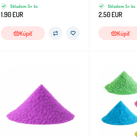
piesok.
piesok.
Skladom
5+
ks
Skladom
5+
ks
1.90
EUR
2.50
EUR
Kúpiť
Kúpiť