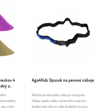
ieskov 4
Aga4Kids Opasok na penové náboje
odný a
veľmi
Nedivte sa nedostatku nábojov na bojisku.
tvarovateľný
Vďaka opasku alebo ramennému popruhu
ar, ako mokrý
budete mať vždy pri sebe dostatok munície.