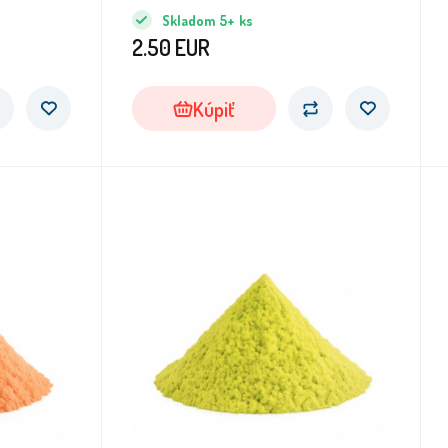
piesok.
Skladom
5+
ks
2.50
EUR
Kúpiť