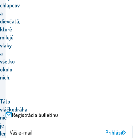
chlapcov
a
dievčatá,
ktoré
milujú
vlaky
a
všetko
okolo
nich.
Táto
vláčkodráha
Registrácia bulletinu
nie
je
Prihlásiť
len