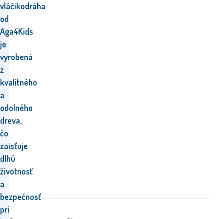
vláčikodráha
od
Aga4Kids
je
vyrobená
z
kvalitného
a
odolného
dreva,
čo
zaisťuje
dlhú
životnosť
a
bezpečnosť
pri