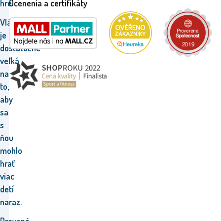
hre.
Ocenenia a certifikáty
Vláčikodráha
je
dostatočne
veľká
na
to,
aby
sa
s
ňou
mohlo
hrať
viac
detí
naraz.