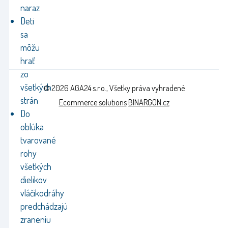
naraz
Deti
sa
môžu
hrať
zo
všetkých
© 2026 AGA24 s.r.o., Všetky práva vyhradené
strán
Ecommerce solutions
BINARGON.cz
Do
oblúka
tvarované
rohy
všetkých
dielikov
vláčikodráhy
predchádzajú
zraneniu