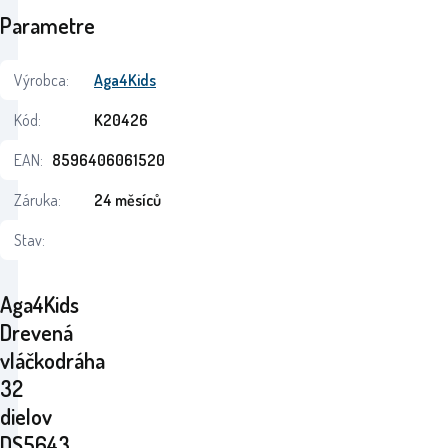
Parametre
Výrobca:
Aga4Kids
Kód:
K20426
EAN:
8596406061520
Záruka:
24 měsíců
Stav:
Aga4Kids
Drevená
vláčkodráha
32
dielov
DS5643