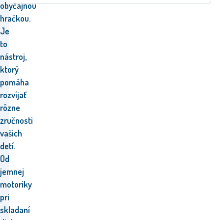
obyčajnou
hračkou.
Je
to
nástroj,
ktorý
pomáha
rozvíjať
rôzne
zručnosti
vašich
detí.
Od
jemnej
motoriky
pri
skladaní