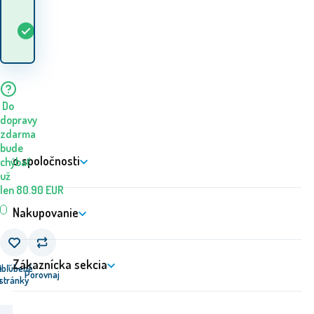
Kedy dostanem
Skladom
5+
ks
tovar? 10.08. - 11.08.
Do
dopravy
zdarma
bude
o spoločnosti
chýbať
už
len
80.90
EUR
Nakupovanie
Zákaznícka sekcia
e
Obľúbené
Porovnaj
u
stránky