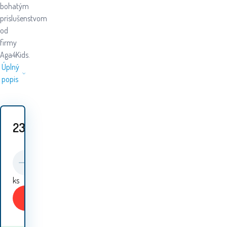
bohatým
príslušenstvom
od
firmy
Aga4Kids.
Úplný
popis
23.30
EUR
ks
Kúpiť