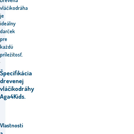
Drevená
vláčikodráha
je
ideálny
darček
pre
každú
príležitosť.
Špecifikácia
drevenej
vláčikodráhy
Aga4Kids.
Vlastnosti
a