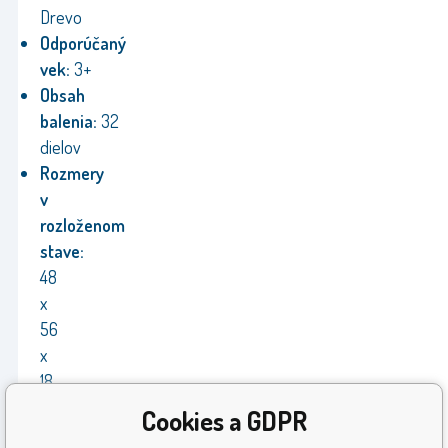
Drevo
Odporúčaný
vek:
3+
Obsah
balenia:
32
dielov
Rozmery
v
rozloženom
stave:
48
x
56
x
18
cm
Cookies a GDPR
Výrobca:
Aga4Kids