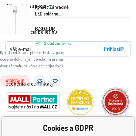
Zákaznícka sekcia
Kynast Záhradné
LED solárne
svietidlo
pochodeň 119 cm
6.30
EUR
Registrácia bulletinu
Skladom
5+
ks
Prihlásiť
Kynast Led Solar Light z nehrdzavejúcej
ocele sú dokonalým osvetlením pre váš
dvor, záhradu, balkón alebo príjazdovú
cestu.
Kúpiť
Ocenenia a certifikáty
Cookies a GDPR