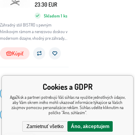
23.30
EUR
Skladom
1
ks
Záhradný stôl BISTRO s pevným
hliníkovým rámom a nerezovou doskou v
modernom dizajne, vhodný pre záhrady,
terasy, kaviarne, altánky, balkóny či pláže.
Kúpiť
Cookies a GDPR
Zobraziť
36
viac
Aga24.sk a partneri potrebujú Váš súhlas na využitie jednotlivých údajov,
aby Vám okrem iného mohli ukazovať informácie týkajúce sa Vašich
záujmov pomocou personalizácie reklám. Súhlas udelíte kliknutím na
políčko "Áno, súhlasím".
1
2
4
5
Zamietnuť všetko
Áno, akceptujem
Prečítajte