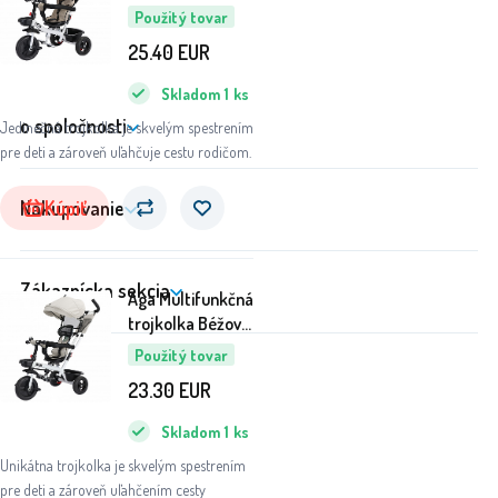
6DZ142 - II.
Použitý tovar
AKOSŤ
25.40
EUR
Skladom
1
ks
o spoločnosti
Jedinečná trojkolka je skvelým spestrením
pre deti a zároveň uľahčuje cestu rodičom.
Kúpiť
Nakupovanie
Zákaznícka sekcia
Aga Multifunkčná
trojkolka Béžová
6DZ141 - II.
Použitý tovar
AKOSŤ
23.30
EUR
Skladom
1
ks
Unikátna trojkolka je skvelým spestrením
pre deti a zároveň uľahčením cesty