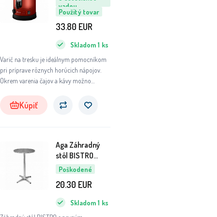
vadou
6DAZ324 - II.
Použitý tovar
AKOSŤ
33.80
EUR
Skladom
1
ks
Varič na tresku je ideálnym pomocníkom
pri príprave rôznych horúcich nápojov.
Okrem varenia čajov a kávy možno
pomocou variča ohrievať aj alkoholické
nápoje, ako sú čaj a káva. varené víno.
Kúpiť
Aga Záhradný
stôl BISTRO
6DAZ315 - II.
Poškodené
AKOSŤ
20.30
EUR
Skladom
1
ks