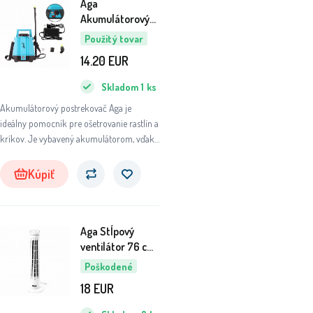
Aga
Akumulátorový
postrekovač 5 l
Použitý tovar
6DAZ455 - II.
14.20
EUR
AKOSŤ
Skladom
1
ks
Akumulátorový postrekovač Aga je
ideálny pomocník pre ošetrovanie rastlín a
kríkov. Je vybavený akumulátorom, vďaka
ktorému nie je nutné ručné pumpovanie –
v nádobe sa automaticky udržuje stály tlak
Kúpiť
pre plynulé a rovnomerné postrekovanie.
Aga Stĺpový
ventilátor 76 cm
Biely 6DAZ454 -
Poškodené
II. AKOSŤ
18
EUR