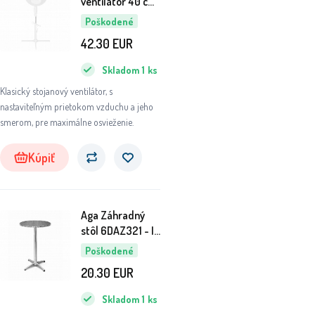
ventilátor 40 cm
Biely 6DAZ436 -
Poškodené
II. AKOSŤ
42.30
EUR
Skladom
1
ks
Klasický stojanový ventilátor, s
nastaviteľným prietokom vzduchu a jeho
smerom, pre maximálne osvieženie.
Kúpiť
Aga Záhradný
stôl 6DAZ321 - II.
AKOSŤ
Poškodené
20.30
EUR
Skladom
1
ks