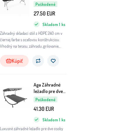
240x74x74 cm
Poškodené
Čierny 6DAZ408
27.50
EUR
- II. AKOSŤ
Skladom
1
ks
Záhradný skladací stôl z HDPE 240 cm v
čiernej farbe s oceľovou konštrukciou.
Vhodný na terasu, záhradu, grilovanie,
kempovanie aj catering.
Kúpiť
Aga Záhradné
ležadlo pre dve
osoby so
Poškodené
strieškou Sivé
41.30
EUR
6DAZ428 - II.
AKOSŤ
Skladom
1
ks
Luxusné záhradné ležadlo pre dve osoby