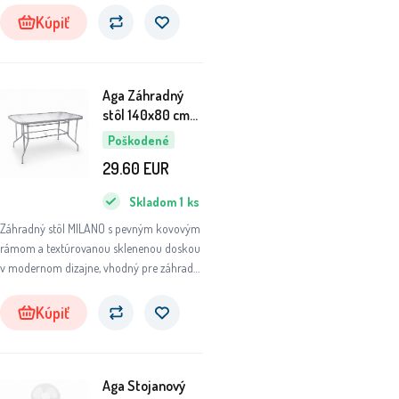
Kúpiť
Aga Záhradný
stôl 140x80 cm
6DAZ440 - II.
Poškodené
AKOSŤ
29.60
EUR
Skladom
1
ks
Záhradný stôl MILANO s pevným kovovým
rámom a textúrovanou sklenenou doskou
v modernom dizajne, vhodný pre záhrady,
terasy, kaviarne, altánky, balkóny či pláže.
Kúpiť
Aga Stojanový