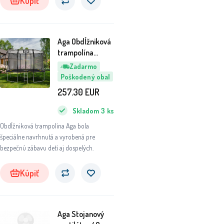
Kúpiť
Aga Obdĺžniková
trampolína
244x335 cm
Zadarmo
Čierna/Žltá - II.
Poškodený obal
AKOSŤ
257.30
EUR
Skladom
3
ks
Obdĺžniková trampolína Aga bola
špeciálne navrhnutá a vyrobená pre
bezpečnú zábavu detí aj dospelých.
Kúpiť
Aga Stojanový