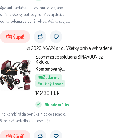
Aga autosedačka je navrhnutá tak, aby
spĺňala všetky potreby rodičov aj detí, a to
od narodenia až do 12 rokov. Vďaka svojej
univerzálnosti a pokročilým funkciám sa
stane nepostrádateľným spoločníkom na
Kúpiť
každej ceste.
© 2026 AGA24 s.r.o., Všetky práva vyhradené
Ecommerce solutions
BINARGON.cz
Kiduku
Kombinovaný
kočík 3v1
Zadarmo
Bordový/Čierny
Použitý tovar
6DZ134 - II.
142.30
EUR
AKOSŤ
Skladom
1
ks
Trojkombinácia ponúka hlboké sedadlo,
športové sedadlo a autosedačku.
Kúpiť