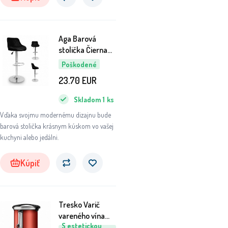
Aga Barová
stolička Čierna
6DAZ326 - II.
Poškodené
AKOSŤ
23.70
EUR
Skladom
1
ks
Vďaka svojmu modernému dizajnu bude
barová stolička krásnym kúskom vo vašej
kuchyni alebo jedálni.
Kúpiť
Tresko Varič
vareného vína
S estetickou
6,8 l Červený