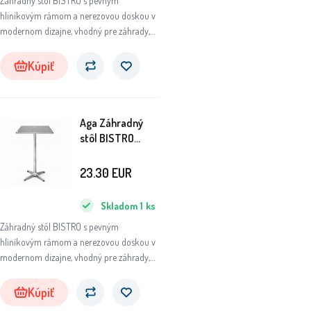
Záhradný stôl BISTRO s pevným
hliníkovým rámom a nerezovou doskou v
modernom dizajne, vhodný pre záhrady,
terasy, kaviarne, altánky, balkóny či pláže.
Kúpiť
Aga Záhradný
stôl BISTRO
6DAZ316 - II.
AKOSŤ
23.30
EUR
Skladom
1
ks
Záhradný stôl BISTRO s pevným
hliníkovým rámom a nerezovou doskou v
modernom dizajne, vhodný pre záhrady,
terasy, kaviarne, altánky, balkóny či pláže.
Kúpiť