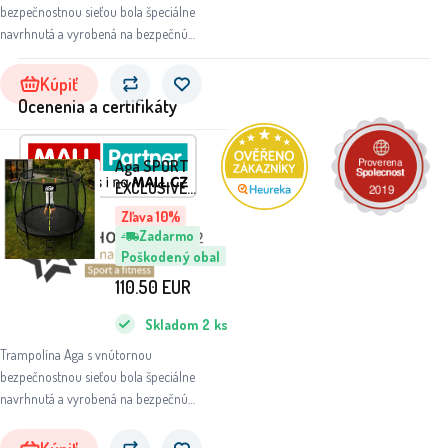
bezpečnostnou sieťou bola špeciálne
navrhnutá a vyrobená na bezpečnú
zábavu pre deti aj dospelých.
Kúpiť
Ocenenia a certifikáty
Aga SPORT
EXCLUSIVE
Trampolína 250
Zľava 10%
cm Čierna +
Zadarmo
ochranná sieť +
Poškodený obal
rebrík - II. AKOSŤ
110.50
EUR
Skladom
2
ks
Trampolína Aga s vnútornou
bezpečnostnou sieťou bola špeciálne
navrhnutá a vyrobená na bezpečnú
zábavu pre deti aj dospelých.