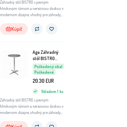
Záhradný stôl BISTRO s pevným
hliníkovým rámom a nerezovou doskou v
modernom dizajne, vhodný pre záhrady,
terasy, kaviarne, altánky, balkóny či pláže.
Kúpiť
Aga Záhradný
stôl BISTRO
6DAZ395 - II.
Poškodený obal
AKOSŤ
Poškodené
20.30
EUR
Skladom
1
ks
Záhradný stôl BISTRO s pevným
hliníkovým rámom a nerezovou doskou v
modernom dizajne, vhodný pre záhrady,
terasy, kaviarne, altánky, balkóny či pláže.
Kúpiť