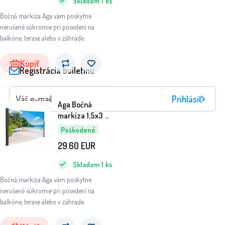
Skladom
1
ks
Bočná markíza Aga vám poskytne
nerušené súkromie pri posedení na
balkóne, terase alebo v záhrade.
Kúpiť
Registrácia bulletinu
Prihlásiť
Aga Bočná
markíza 1,5x3 m
6DAZ433 - II.
Poškodené
AKOSŤ
29.60
EUR
Skladom
1
ks
Bočná markíza Aga vám poskytne
nerušené súkromie pri posedení na
balkóne, terase alebo v záhrade.