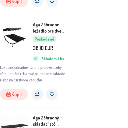
Kúpiť
Aga Záhradné
ležadlo pre dve
osoby so
Poškodené
strieškou Čierne
38.10
EUR
6DAZ429 - II.
AKOSŤ
Skladom
1
ks
Luxusné záhradné ležadlo pre dve osoby
vám umožní relaxovať na terase, v záhrade
alebo na čerstvom vzduchu.
Kúpiť
Aga Záhradný
skladací stôl