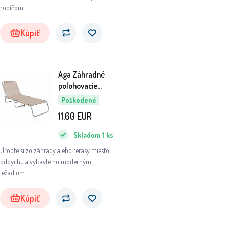
rodičom.
Kúpiť
Aga Záhradné
polohovacie
ležadlo Béžové
Poškodené
6DAZ444 - II.
11.60
EUR
AKOSŤ
Skladom
1
ks
Urobte si zo záhrady alebo terasy miesto
oddychu a vybavte ho moderným
ležadlom.
Kúpiť