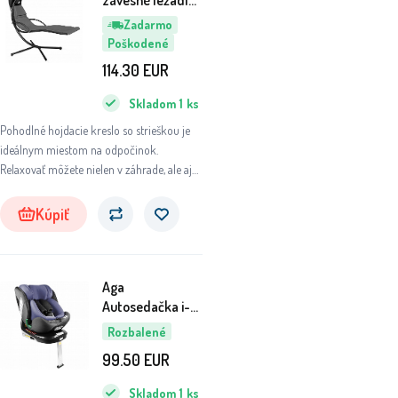
závesné ležadlo
so strieškou
Zadarmo
Tmavosivé
Poškodené
6DAZ376 - II.
114.30
EUR
AKOSŤ
Skladom
1
ks
Pohodlné hojdacie kreslo so strieškou je
ideálnym miestom na odpočinok.
Relaxovať môžete nielen v záhrade, ale aj
na terase, balkóne, pri bazéne alebo
kdekoľvek v interiéri.
Kúpiť
Aga
Autosedačka i-
Size 360° 0-36
Rozbalené
kg Modrá
99.50
EUR
6DZ138 - II.
AKOSŤ
Skladom
1
ks