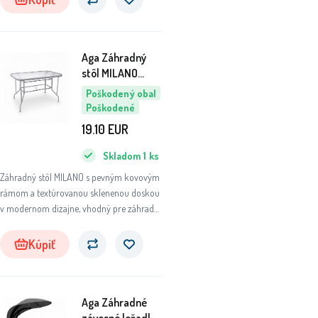
Aga Záhradný
stôl MILANO
110x70 cm
Poškodený obal
6DAZ388 - II.
Poškodené
AKOSŤ
19.10
EUR
Skladom
1
ks
Záhradný stôl MILANO s pevným kovovým
rámom a textúrovanou sklenenou doskou
v modernom dizajne, vhodný pre záhrady,
terasy, kaviarne, altánky, balkóny či pláže.
Kúpiť
Aga Záhradné