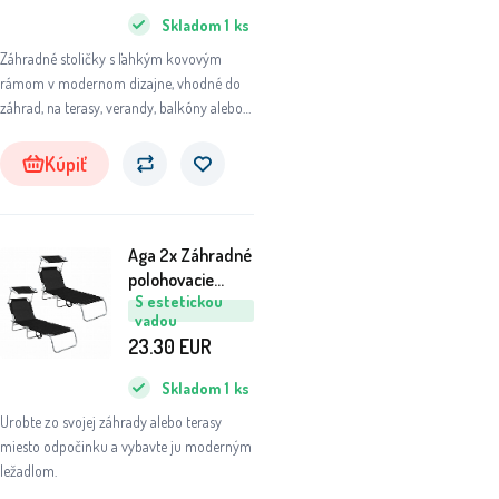
Skladom
1
ks
Záhradné stoličky s ľahkým kovovým
rámom v modernom dizajne, vhodné do
záhrad, na terasy, verandy, balkóny alebo
pláže.
Kúpiť
Aga 2x Záhradné
polohovacie
S estetickou
ležadlo so
vadou
strieškou Čierne
23.30
EUR
6DAZ441 - II.
AKOSŤ
Skladom
1
ks
Urobte zo svojej záhrady alebo terasy
miesto odpočinku a vybavte ju moderným
ležadlom.