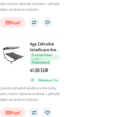
vám umožní relaxovať na terase, v záhrade
alebo na čerstvom vzduchu.
Kúpiť
Aga Záhradné
ležadlo pre dve
S estetickou
osoby so
vadou
strieškou
Poškodené
6DAZ427 - II.
41.30
EUR
AKOSŤ
Skladom
1
ks
Luxusné záhradné ležadlo pre dve osoby
vám umožní relaxovať na terase, v záhrade
alebo na čerstvom vzduchu.
Kúpiť