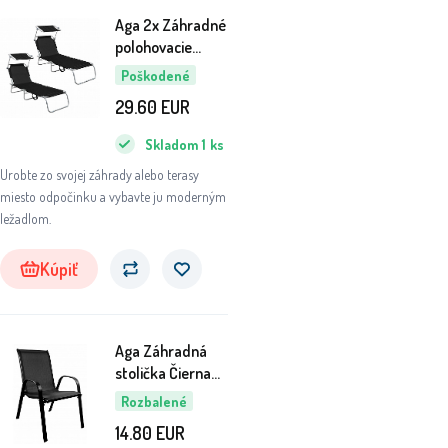
Aga 2x Záhradné
polohovacie
ležadlo so
Poškodené
strieškou Čierne
29.60
EUR
6DAZ443 - II.
AKOSŤ
Skladom
1
ks
Urobte zo svojej záhrady alebo terasy
miesto odpočinku a vybavte ju moderným
ležadlom.
Kúpiť
Aga Záhradná
stolička Čierna
6DAZ442 - II.
Rozbalené
AKOSŤ
14.80
EUR