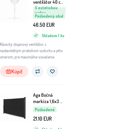
ventilátor 40 cm
S estetickou
Biely 6DAZ437 -
vadou
II. AKOSŤ
Poškodený obal
46.50
EUR
Skladom
1
ks
Klasický stojanový ventilátor, s
nastaviteľným prietokom vzduchu a jeho
smerom, pre maximálne osvieženie.
Kúpiť
Aga Bočná
markíza 1,6x3 m
Čierna 6DAZ434
Poškodené
- II. AKOSŤ
21.10
EUR