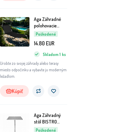
Aga Záhradné
polohovacie
ležadlo so
Poškodené
strieškou Čierne
14.80
EUR
6DAZ421 - II.
AKOSŤ
Skladom
1
ks
Urobte zo svojej záhrady alebo terasy
miesto odpočinku a vybavte ju moderným
ležadlom.
Kúpiť
Aga Záhradný
stôl BISTRO
6DAZ322 - II.
Poškodené