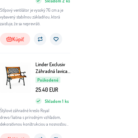
Skladom
2
ks
Stĺpový ventilátor je vysoký 76 cm a je
vybavený stabilnou základňou, ktorá
zaisťuje, že sa neprevráti.
Kúpiť
Linder Exclusiv
Záhradná lavica
61x52x74 cm
Poškodené
6DAZ452 - II.
25.40
EUR
AKOSŤ
Skladom
1
ks
Štýlové záhradné kreslo Royal
drevo/liatina s prírodným vzhľadom,
dekoratívnou konštrukciou a nosnosťou
až 120 kg. Ideálne na záhradu, terasu,
verandu aj k altánku.