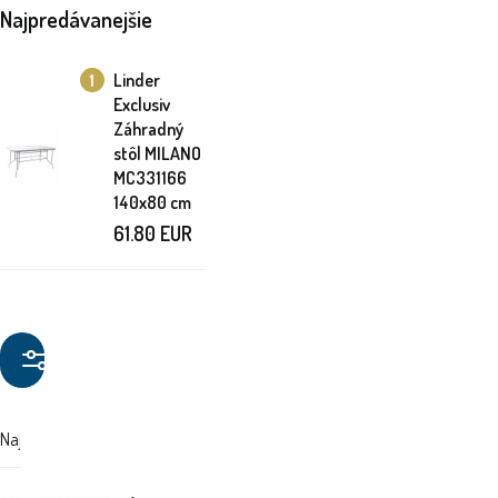
Najpredávanejšie
Linder
1
Exclusiv
Záhradný
stôl MILANO
MC331166
140x80 cm
61.80
EUR
Filtrovanie
produktov
Najdrahšie
Najlacnejšie
Odporúčané stránky