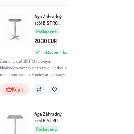
Aga Záhradný
stôl BISTRO
6DAZ314 - II.
Poškodené
AKOSŤ
20.30
EUR
Skladom
1
ks
Záhradný stôl BISTRO s pevným
hliníkovým rámom a nerezovou doskou v
modernom dizajne, vhodný pre záhrady,
terasy, kaviarne, altánky, balkóny či pláže.
Kúpiť
Aga Záhradný
stôl BISTRO
6DAZ313 - II.
Poškodené
AKOSŤ