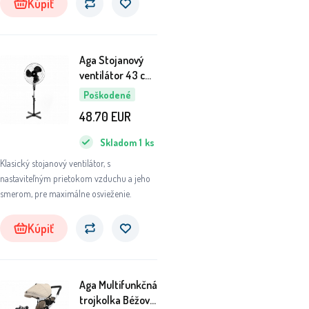
Kúpiť
Aga Stojanový
ventilátor 43 cm
Čierny 6DAZ448
Poškodené
- II. AKOSŤ
48.70
EUR
Skladom
1
ks
Klasický stojanový ventilátor, s
nastaviteľným prietokom vzduchu a jeho
smerom, pre maximálne osvieženie.
Kúpiť
Aga Multifunkčná
trojkolka Béžová