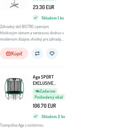
AKOSŤ
23.30
EUR
Skladom
1
ks
Záhradný stôl BISTRO s pevným
hliníkovým rámom a nerezovou doskou v
modernom dizajne, vhodný pre záhrady,
terasy, kaviarne, altánky, balkóny či pláže.
Kúpiť
Aga SPORT
EXCLUSIVE
Trampolína 250
Zadarmo
cm Tmavozelená
Poškodený obal
+ ochranná sieť +
106.70
EUR
rebrík - II. AKOSŤ
Skladom
2
ks
Trampolína Aga s vnútornou