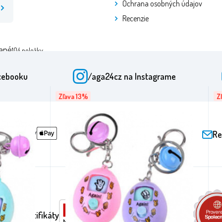
Ochrana osobných údajov
Recenzie
ané
104
položky
cebooku
/aga24cz
na Instagrame
Zľava 13%
Z
Re
nia a certifikáty