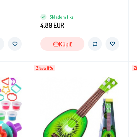
Skladom
1
ks
4.80
EUR
Kúpiť
Zľava 11%
Z