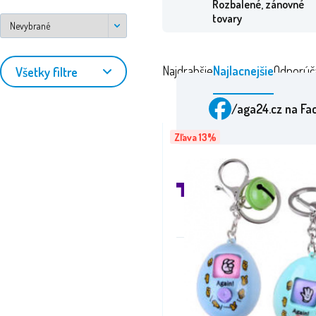
Rozbalené, zánovné
tovary
Najdrahšie
Najlacnejšie
Odporúč
Všetky filtre
stránky
/aga24.cz
na Fa
Zľava 13%
Ocene