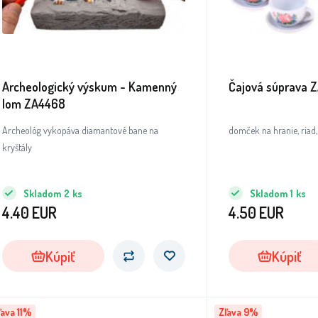
Archeologický výskum - Kamenný
Čajová súprava 
lom ZA4468
Archeológ vykopáva diamantové bane na
domček na hranie, riad, 
kryštály
Skladom
2
ks
Skladom
1
ks
4.40
EUR
4.50
EUR
Kúpiť
Kúpiť
ľava 11%
Zľava 9%