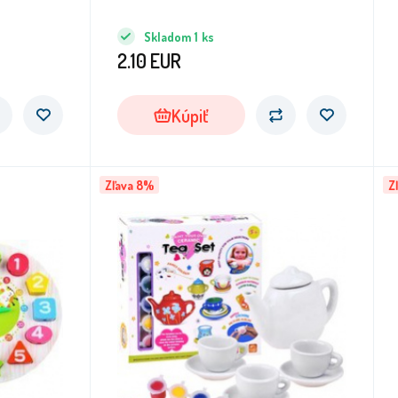
Skladom
1
ks
2.10
EUR
Kúpiť
Zľava 8%
Z