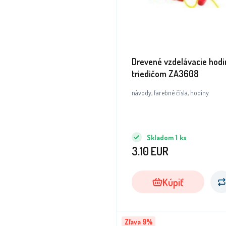
Drevené vzdelávacie hodi
triedičom ZA3608
návody, farebné čísla, hodiny
Skladom
1
ks
3.10
EUR
Kúpiť
Zľava 9%