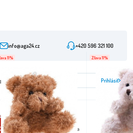
info@aga24.cz
+420 596 321 100
ľava 11%
Zľava 11%
gistrácia bulletinu
Prihlásiť