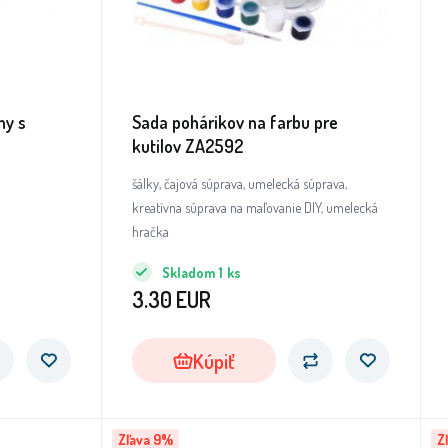
ny s
Sada pohárikov na farbu pre
kutilov ZA2592
šálky, čajová súprava, umelecká súprava,
kreatívna súprava na maľovanie DIY, umelecká
hračka
Skladom
1
ks
3.30
EUR
Kúpiť
Zľava 9%
Z