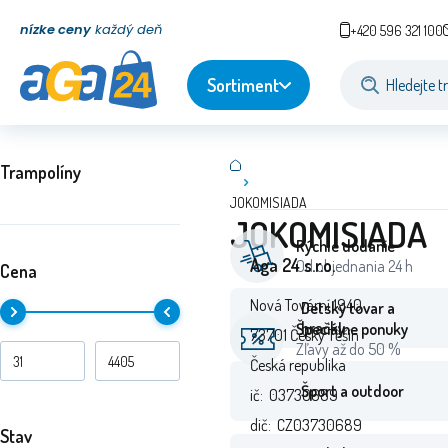
nízke ceny
každý deň
+420 596 321 100
Sortiment
Trampolíny
JOKOMISIADA
JOKOMISIADA
Rýchle dodanie
Aga 24 s.r.o.
Od objednania 24 h
Cena
Nová Tovární 1940
Detský tovar a
hračky
Špeciálne ponuky
73701 Český Těšín
Zľavy až do 50 %
Česká republika
Šport a outdoor
ič: 03730689
dič: CZ03730689
Stav