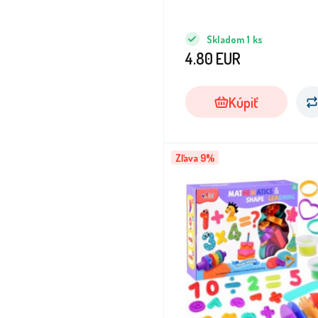
Skladom
1
ks
4.80
EUR
Kúpiť
Zľava 9%