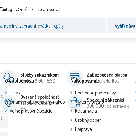
info@aga24.cz
Podpora a kontakt
Vyhľadáva
Služby zákazníkom
Zabezpečená platba
o spoločnosti
Nakupovanie
Po-Pia: 9:00-15:30
je našou prioritou
O nás
Obchodné podmienky
Overená spoločnosť
Spokojní zákazníci
S nami máte pohodlný nákup
Vrátenie tovaru
Viac ako 10 rokov na
300 000+ objednávok
trhu
Voľné pracovné pozície
Reklamácia
Osobný odber
Preprava