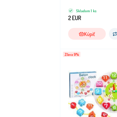
Skladom
1
ks
2
EUR
Kúpiť
Zľava 9%