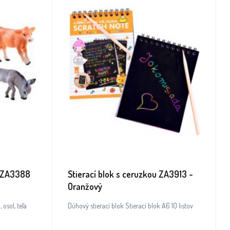
t ZA3388
Stierací blok s ceruzkou ZA3913 -
Oranžový
osol, teľa
Dúhový stierací blok Stierací blok A6 10 listov