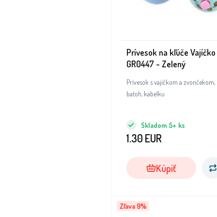
Prívesok na kľúče Vajíčko
GR0447 - Zelený
Prívesok s vajíčkom a zvončekom
batoh, kabelku
Skladom
5+
ks
1.30
EUR
Kúpiť
Zľava 9%