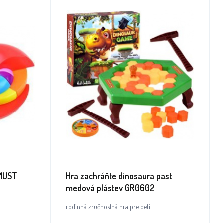
 MUST
Hra zachráňte dinosaura past
medová plástev GR0602
rodinná zručnostná hra pre deti