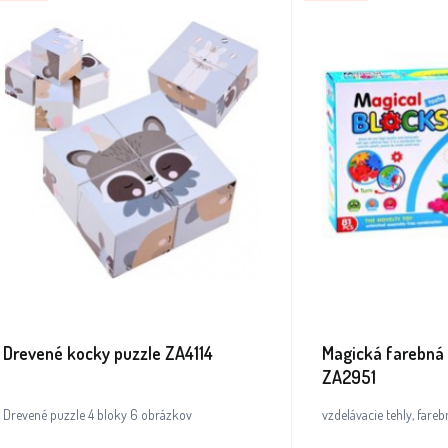
Drevené kocky puzzle ZA4114
Magická farebná 
ZA2951
Drevené puzzle 4 bloky 6 obrázkov
vzdelávacie tehly, fareb