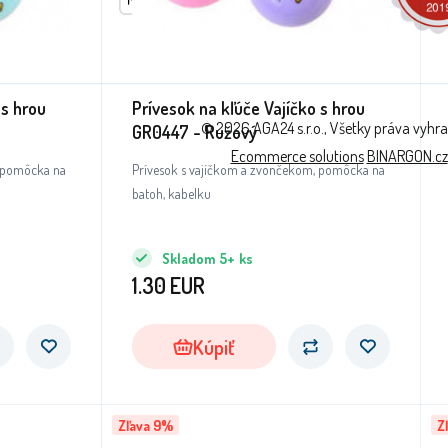
 s hrou
Prívesok na kľúče Vajíčko s hrou
© 2026 AGA24 s.r.o., Všetky práva vyhr
GR0447 - Ružový
Ecommerce solutions
BINARGON.cz
, pomôcka na
Prívesok s vajíčkom a zvončekom, pomôcka na
batoh, kabelku
Skladom
5+
ks
1.30
EUR
Kúpiť
Zľava 9%
Z