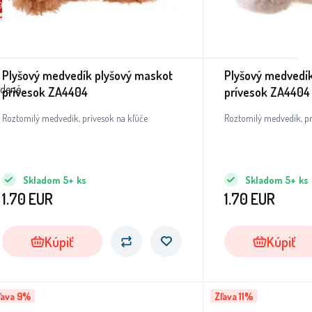
Plyšový medvedík plyšový maskot
Plyšový medvedí
adené
prívesok ZA4404
prívesok ZA4404
Roztomilý medvedík, prívesok na kľúče
Roztomilý medvedík, pr
Skladom
5+
ks
Skladom
5+
ks
1.70
EUR
1.70
EUR
Kúpiť
Kúpiť
ľava 9%
Zľava 11%