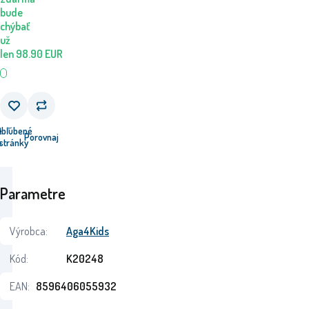
bude
chýbať
už
len
98.90
EUR
e
Obľúbené
Porovnaj
u
stránky
Parametre
Výrobca:
Aga4Kids
Kód:
K20248
EAN:
8596406055932