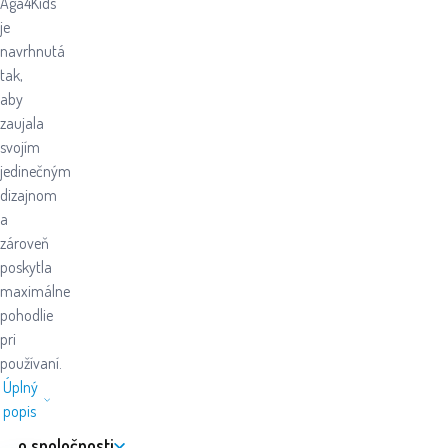
Aga4Kids
je
navrhnutá
tak,
aby
zaujala
svojím
jedinečným
dizajnom
a
zároveň
poskytla
maximálne
pohodlie
pri
používaní.
Úplný
popis
o spoločnosti