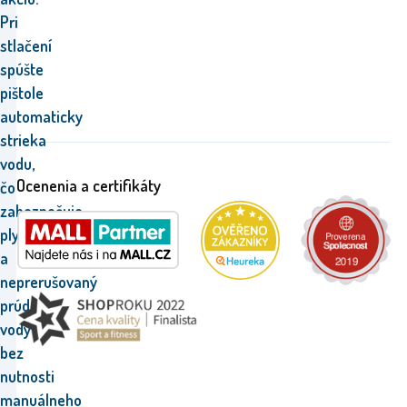
Pri
stlačení
spúšte
pištole
automaticky
strieka
vodu,
Ocenenia a certifikáty
čo
zabezpečuje
plynulý
a
neprerušovaný
prúd
vody
bez
nutnosti
manuálneho