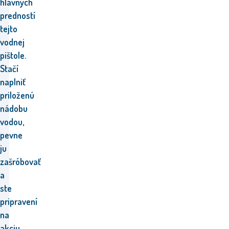
hlavných
predností
tejto
vodnej
pištole.
Stačí
naplniť
priloženú
nádobu
vodou,
pevne
ju
zašróbovať
a
ste
pripravení
na
akciu.