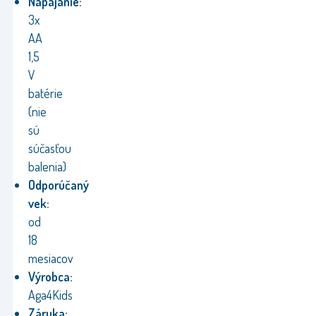
Napájanie:
3x
AA
1,5
V
batérie
(nie
sú
súčasťou
balenia)
Odporúčaný
vek:
od
18
mesiacov
Výrobca:
Aga4Kids
Záruka: