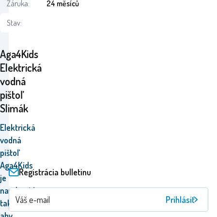
Záruka:
24 měsíců
Stav:
Aga4Kids
Elektrická
vodná
pištoľ
Slimák
Elektrická
vodná
pištoľ
Aga4Kids
Registrácia bulletinu
je
navrhnutá
Prihlásiť
tak,
aby