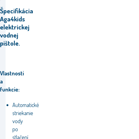
Špecifikácia
Aga4kids
elektrickej
vodnej
pištole.
Vlastnosti
a
funkcie:
Automatické
striekanie
vody
po
stlačení