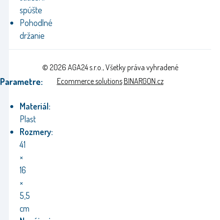
spúšte
Pohodlné
držanie
© 2026 AGA24 s.r.o., Všetky práva vyhradené
Parametre:
Ecommerce solutions
BINARGON.cz
Materiál:
Plast
Rozmery:
41
×
16
×
5,5
cm