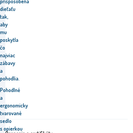
prispôsobená
dieťaťu
tak,
aby
mu
poskytla
čo
najviac
zábavy
a
pohodlia.
Pohodlné
a
ergonomicky
tvarované
sedlo
s opierkou