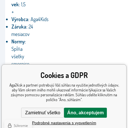
vek:
1,5
+
Výrobca:
Aga4Kids
Záruka:
24
mesiacov
Normy:
Spĺňa
všetky
smernice
EÚ
Cookies a GDPR
Certifikácia:
Aga24.sk a partneri potrebujú Váš súhlas na využitie jednotlivých údajov,
CE
aby Vám okrem iného mohli ukazovať informácie týkajúce sa Vašich
záujmov pomocou personalizácie reklám. Súhlas udelíte kliknutím na
políčko "Áno, súhlasím".
Zamietnuť všetko
Áno, akceptujem
Podrobné nastavenia s vysvetlením
Súkromie