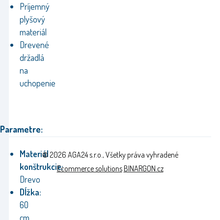
Príjemný
plyšový
materiál
Drevené
držadlá
na
uchopenie
Parametre:
Materiál
© 2026 AGA24 s.r.o., Všetky práva vyhradené
konštrukcie:
Ecommerce solutions
BINARGON.cz
Drevo
Dĺžka:
60
cm