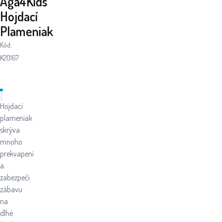
Aga4Kids
Hojdací
Plameniak
Kód:
K20167
Hojdací
plameniak
skrýva
mnoho
prekvapení
a
zabezpečí
zábavu
na
dlhé