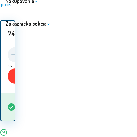
Nakupovanie
popis
Zákaznícka sekcia
74.50
EUR
ks
Kúpiť
Kedy dostanem
Skladom
5+
ks
tovar? 10.08. - 11.08.