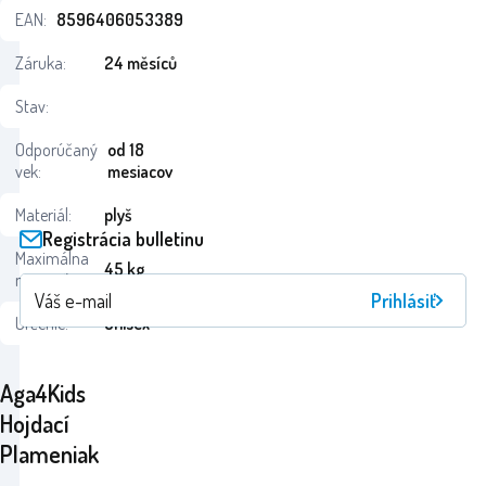
EAN:
8596406053389
Záruka:
24 měsíců
Stav:
Odporúčaný
od 18
vek:
mesiacov
Materiál:
plyš
Registrácia bulletinu
Maximálna
45 kg
nosnosť:
Prihlásiť
Určenie:
Unisex
Aga4Kids
Hojdací
Plameniak