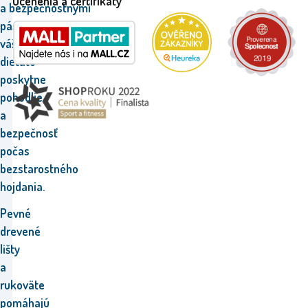
Ocenenia a certifikáty
a bezpečnostnými
pásmi
vášmu
dieťaťu
poskytne
pohodlie
a
bezpečnosť
počas
bezstarostného
hojdania.
Pevné
drevené
lišty
a
rukoväte
pomáhajú