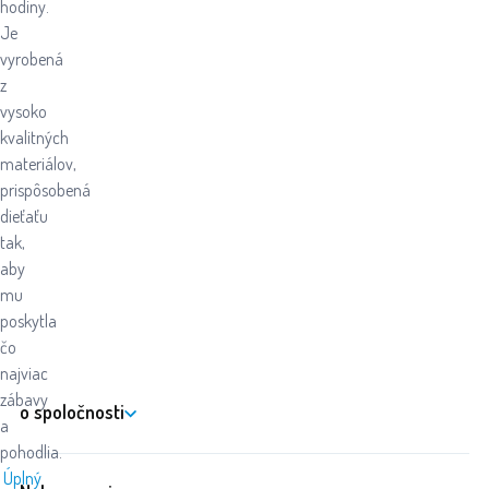
hodiny.
Je
vyrobená
z
vysoko
kvalitných
materiálov,
prispôsobená
dieťaťu
tak,
aby
mu
poskytla
čo
najviac
zábavy
o spoločnosti
a
pohodlia.
Úplný