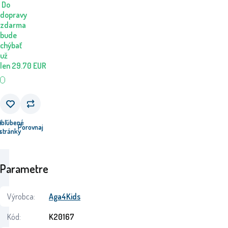
Do
dopravy
zdarma
bude
chýbať
už
len
29.70
EUR
e
Obľúbené
Porovnaj
u
stránky
Parametre
Výrobca:
Aga4Kids
Kód:
K20167