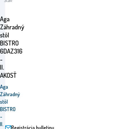
Stav:
Aga
Záhradný
stôl
BISTRO
6DAZ316
-
II.
AKOSŤ
Aga
Záhradný
stôl
BISTRO
-
II.
Registrácia bulletinu