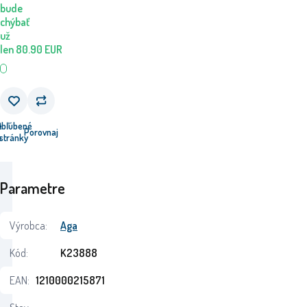
bude
chýbať
už
len
80.90
EUR
e
Obľúbené
Porovnaj
u
stránky
Parametre
Výrobca:
Aga
Kód:
K23888
EAN:
1210000215871