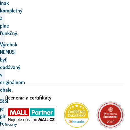
inak
kompletný
a
plne
funkčný.
Výrobok
NEMUSÍ
byť
dodávaný
v
originálnom
obale.
Ocenenia a certifikáty
Stôl
je
plne
funkčný