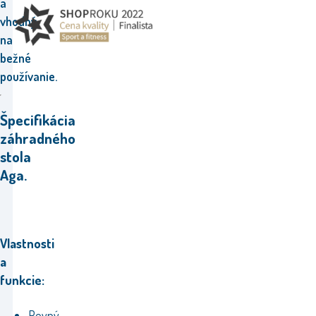
a
vhodný
na
bežné
používanie.
Špecifikácia
záhradného
stola
Aga.
Vlastnosti
a
funkcie:
Pevný