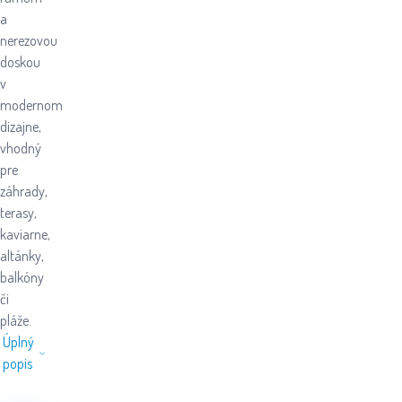
a
nerezovou
doskou
v
modernom
dizajne,
vhodný
pre
záhrady,
terasy,
kaviarne,
altánky,
balkóny
či
pláže.
Úplný
popis