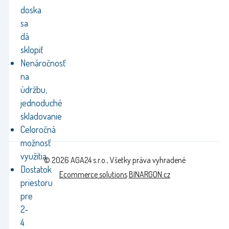
doska
sa
dá
sklopiť
Nenáročnosť
na
údržbu,
jednoduché
skladovanie
Celoročná
možnosť
využitia
© 2026 AGA24 s.r.o., Všetky práva vyhradené
Dostatok
Ecommerce solutions
BINARGON.cz
priestoru
pre
2-
4