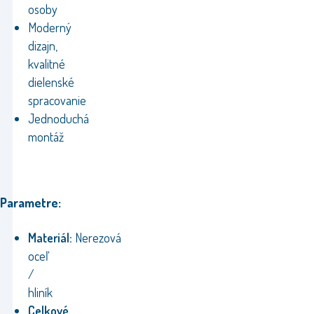
osoby
Moderný
dizajn,
kvalitné
dielenské
spracovanie
Jednoduchá
montáž
Parametre:
Materiál:
Nerezová
oceľ
/
hliník
Celkové