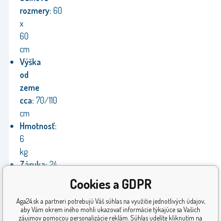
rozmery:
60
x
60
cm
Výška
od
zeme
cca:
70/110
cm
Hmotnosť:
6
kg
Záruka:
24
mesiacov
Cookies a GDPR
Výrobca:
Aga24.sk a partneri potrebujú Váš súhlas na využitie jednotlivých údajov,
Aga
aby Vám okrem iného mohli ukazovať informácie týkajúce sa Vašich
záujmov pomocou personalizácie reklám. Súhlas udelíte kliknutím na