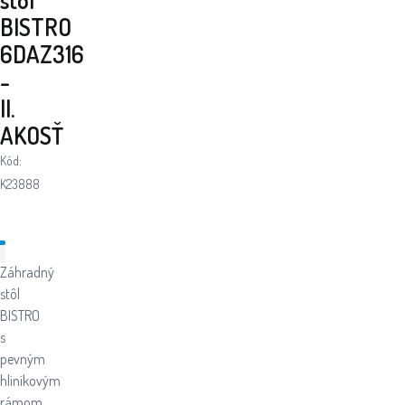
BISTRO
6DAZ316
-
II.
AKOSŤ
Kód:
K23888
Záhradný
stôl
BISTRO
s
pevným
hliníkovým
rámom