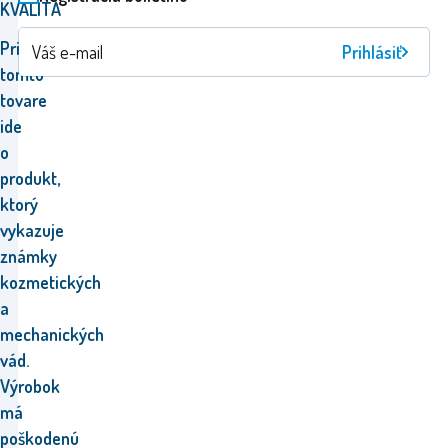
KVALITA
Pri
Prihlásiť
tomto
tovare
ide
o
produkt,
ktorý
vykazuje
známky
kozmetických
a
mechanických
vád.
Výrobok
má
poškodenú