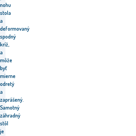
nohu
stola
a
deformovaný
spodný
kríž,
a
môže
byť
mierne
odretý
a
zaprášený.
Samotný
záhradný
stôl
je