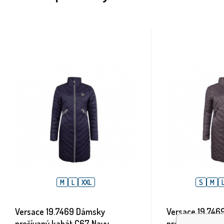
M
L
XXL
S
M
Versace 19.7469 Dámsky
Versace 19.746
prešívaný kabát C67 Navy
prešívaný kabá