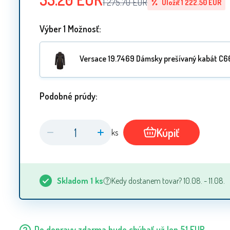
1 275.70
EUR
Uložiť
1 222.50
EUR
Výber 1 Možnosť:
Versace 19.7469 Dámsky prešívaný kabát C66
Podobné prúdy:
Kúpiť
ks
Skladom
1
ks
Kedy dostanem tovar? 10.08. - 11.08.
Do dopravy zdarma bude chýbať už len
51
EUR