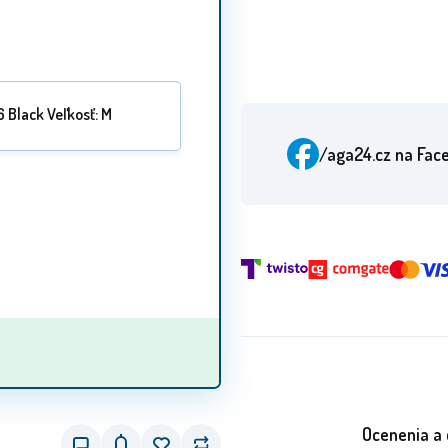
 Black Veľkosť: M
/aga24.cz
na Fac
Ocenenia a 