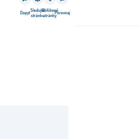
Sledujte
Obľúbené
Dopyt
Porovnaj
stránku
stránky