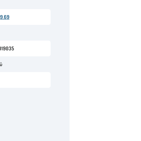
19.69
019035
ů