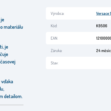
Výrobca:
Versace 
 je
Kód:
K9506
ho materiálu
EAN:
1210000
i, je
Záruka:
24 měsíc
čuje
očasovej
Stav:
ý vďaka
u,
m detailom.