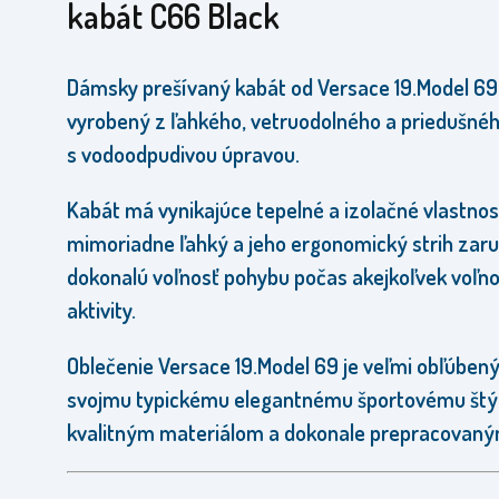
kabát C66 Black
Dámsky prešívaný kabát od Versace 19.Model 69
vyrobený z ľahkého, vetruodolného a priedušné
s vodoodpudivou úpravou.
Kabát má vynikajúce tepelné a izolačné vlastnost
mimoriadne ľahký a jeho ergonomický strih zaru
dokonalú voľnosť pohybu počas akejkoľvek voľn
aktivity.
Oblečenie Versace 19.Model 69 je veľmi obľúben
svojmu typickému elegantnému športovému štýl
kvalitným materiálom a dokonale prepracovaný