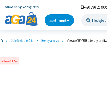
nízke ceny
každý deň
+420 596 321 100
Sortiment
Oblečenie a móda
Bundy a vesty
Versace 19.7469 Dámsky prešív
Zľava
96
%