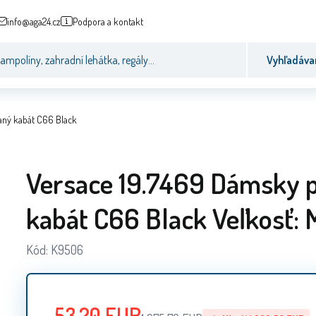
info@aga24.cz
Podpora a kontakt
Vyhľadáva
aný kabát C66 Black
Versace 19.7469 Dámsky p
kabát C66 Black Veľkosť: 
Kód:
K9506
53.20
EUR