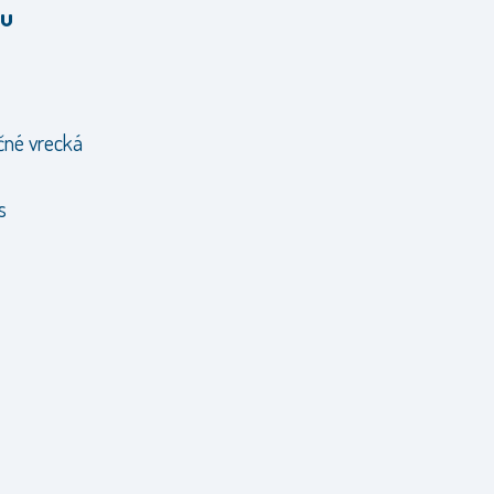
tu
očné vrecká
s