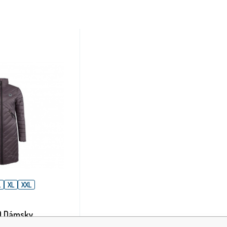
L
XL
XXL
9 Dámsky
t C68 Grey