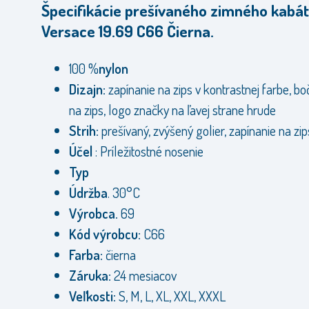
Špecifikácie prešívaného zimného kabá
Versace 19.69 C66 Čierna.
100 %
nylon
Dizajn:
zapínanie na zips v kontrastnej farbe, b
na zips, logo značky na ľavej strane hrude
Strih:
prešívaný, zvýšený golier, zapínanie na zip
Účel
: Príležitostné nosenie
Typ
Údržba
. 30°C
Výrobca.
69
Kód výrobcu:
C66
Farba:
čierna
Záruka:
24 mesiacov
Veľkosti:
S, M, L, XL, XXL, XXXL