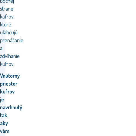
bočnej
strane
kufrov,
ktoré
uľahčujú
prenášanie
a
zdvíhanie
kufrov.
Vnútorný
priestor
kufrov
je
navrhnutý
tak,
aby
vám