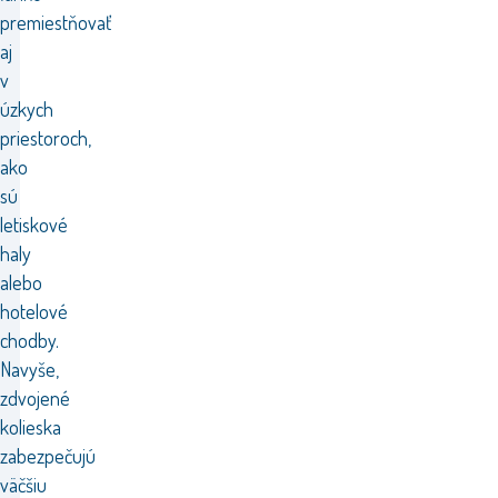
premiestňovať
aj
v
úzkych
priestoroch,
ako
sú
letiskové
haly
alebo
hotelové
chodby.
Navyše,
zdvojené
kolieska
zabezpečujú
väčšiu