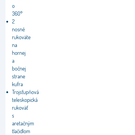
o
360°
2
nosné
rukoväte
na
hornej
a
bočnej
strane
kufra
Trojsťupňová
teleskopická
rukoväť
s
aretačným
tlačidlom