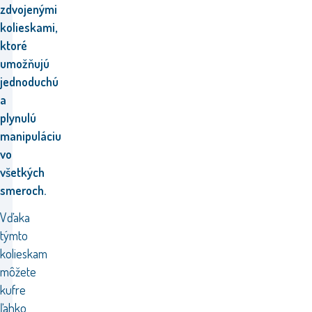
zdvojenými
kolieskami,
ktoré
umožňujú
jednoduchú
a
plynulú
manipuláciu
vo
všetkých
smeroch.
Vďaka
týmto
kolieskam
môžete
kufre
ľahko