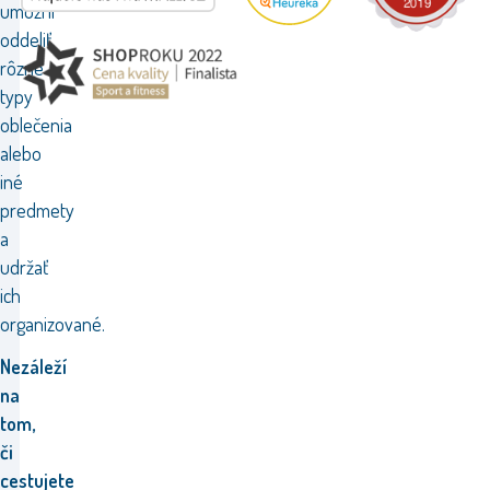
umožní
oddeliť
rôzne
typy
oblečenia
alebo
iné
predmety
a
udržať
ich
organizované.
Nezáleží
na
tom,
či
cestujete