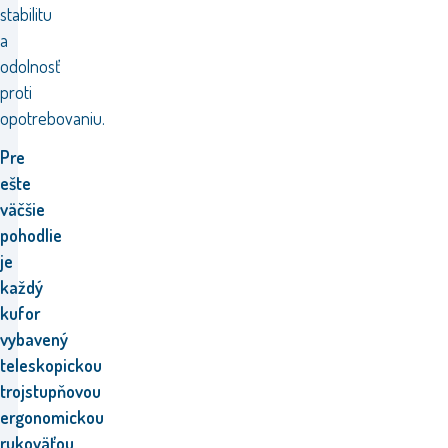
stabilitu
a
odolnosť
proti
opotrebovaniu.
Pre
ešte
väčšie
pohodlie
je
každý
kufor
vybavený
teleskopickou
trojstupňovou
ergonomickou
rukoväťou,