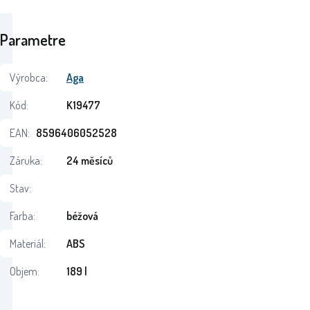
Parametre
Výrobca:
Aga
Kód:
K19477
EAN:
8596406052528
Záruka:
24 měsíců
Stav:
Farba:
béžová
Materiál:
ABS
Objem:
189 l