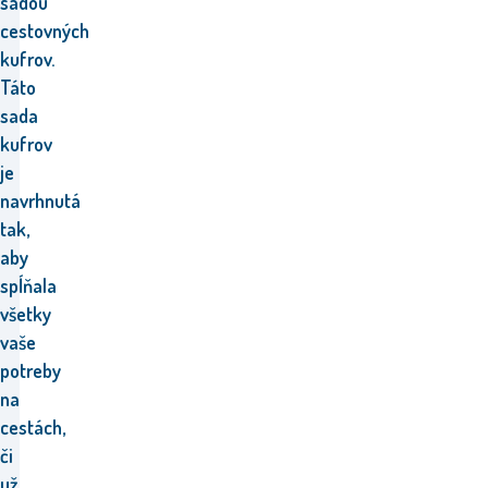
sadou
cestovných
kufrov.
Táto
sada
kufrov
je
navrhnutá
tak,
aby
spĺňala
všetky
vaše
potreby
na
cestách,
či
už