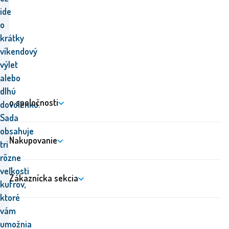
ide
o
krátky
víkendový
výlet
alebo
dlhú
o spoločnosti
dovolenku.
Sada
obsahuje
Nakupovanie
tri
rôzne
veľkosti
Zákaznícka sekcia
kufrov,
ktoré
vám
umožnia