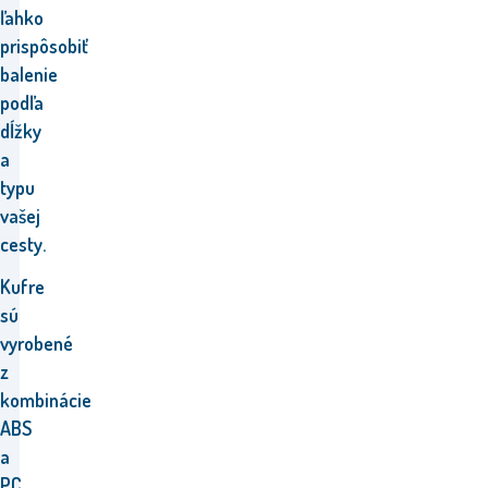
ľahko
prispôsobiť
balenie
podľa
dĺžky
a
typu
vašej
cesty.
Kufre
sú
vyrobené
z
kombinácie
ABS
a
PC