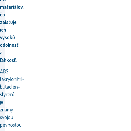
materiálov,
čo
zaisťuje
ich
vysokú
odolnosť
a
ľahkosť.
ABS
(akrylonitril-
butadién-
styrén)
je
známy
svojou
pevnosťou