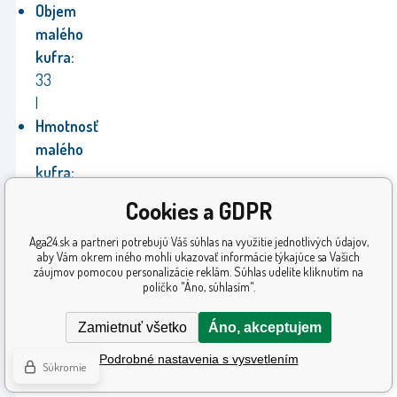
Objem
malého
kufra:
33
l
Hmotnosť
malého
kufra:
2,8
Cookies a GDPR
kg
Rozmery
Aga24.sk a partneri potrebujú Váš súhlas na využitie jednotlivých údajov,
aby Vám okrem iného mohli ukazovať informácie týkajúce sa Vašich
stredného
záujmov pomocou personalizácie reklám. Súhlas udelíte kliknutím na
kufra:
66
políčko "Áno, súhlasím".
x
Zamietnuť všetko
Áno, akceptujem
43
x
Podrobné nastavenia s vysvetlením
Súkromie
25