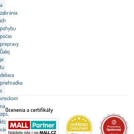
a
zabránia
ich
pohybu
počas
prepravy.
Ďalej
je
tu
deliaca
priehradka
s
vreckom
na
Ocenenia a certifikáty
zips,
ktorá
vám