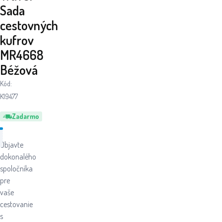
Sada
cestovných
kufrov
MR4668
Béžová
Kód:
K19477
Zadarmo
Objavte
dokonalého
spoločníka
pre
vaše
cestovanie
s