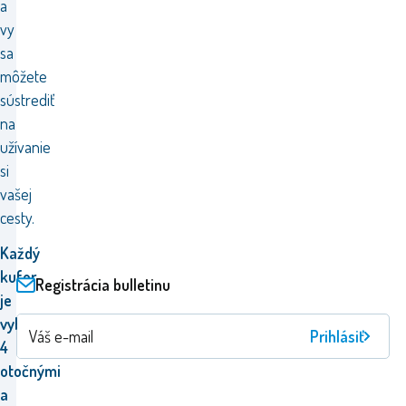
a
vy
sa
môžete
sústrediť
na
užívanie
si
vašej
cesty.
Každý
kufor
Registrácia bulletinu
je
vybavený
Prihlásiť
4
otočnými
a