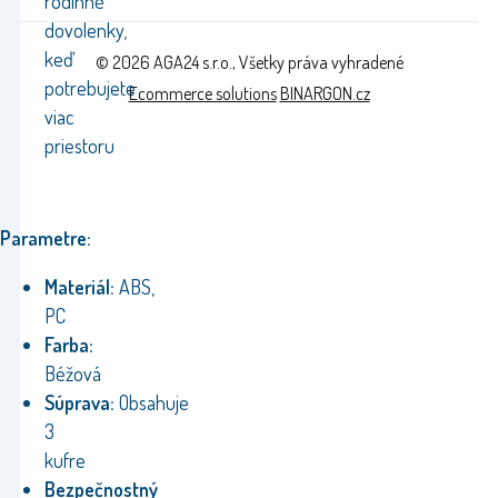
rodinné
dovolenky,
keď
© 2026 AGA24 s.r.o., Všetky práva vyhradené
potrebujete
Ecommerce solutions
BINARGON.cz
viac
priestoru
Parametre:
Materiál:
ABS,
PC
Farba:
Béžová
Súprava:
Obsahuje
3
kufre
Bezpečnostný