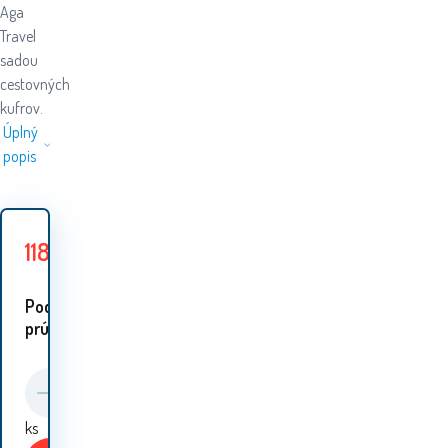
Aga
Travel
sadou
cestovných
kufrov.
Úplný
popis
118.50
EUR
118.60
EUR
Uložiť
0.10
EUR
Podobné
prúdy:
ks