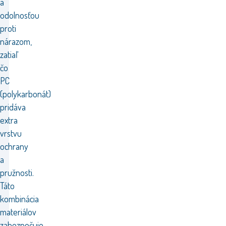
a
odolnosťou
proti
nárazom,
zatiaľ
čo
PC
(polykarbonát)
pridáva
extra
vrstvu
ochrany
a
pružnosti.
Táto
kombinácia
materiálov
zabezpečuje,