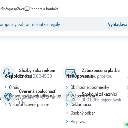
info@aga24.cz
Podpora a kontakt
Vyhľadáva
Služby zákazníkom
Zabezpečená platba
o spoločnosti
Nakupovanie
Po-Pia: 9:00-15:30
je našou prioritou
O nás
Obchodné podmienky
Overená spoločnosť
Spokojní zákazníci
S nami máte pohodlný nákup
Vrátenie tovaru
Viac ako 10 rokov na
ané
19
položky
300 000+ objednávok
trhu
Voľné pracovné pozície
Reklamácia
Osobný odber
Preprava