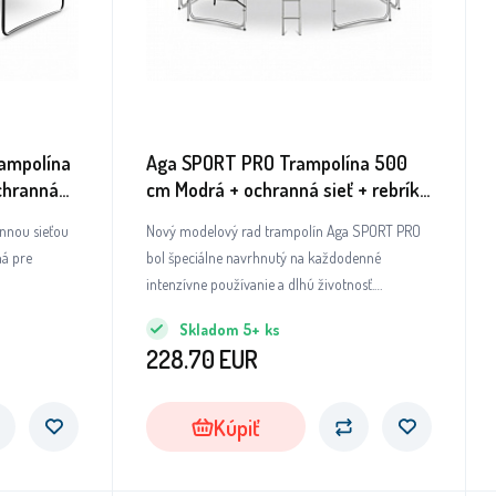
ampolína
Aga SPORT PRO Trampolína 500
chranná
cm Modrá + ochranná sieť + rebrík
+ vrecko na obuv
nnou sieťou
Nový modelový rad trampolín Aga SPORT PRO
ná pre
bol špeciálne navrhnutý na každodenné
intenzívne používanie a dlhú životnosť.
Trampolíny tohto modelového radu patria
Skladom
5+
ks
medzi absolútnu špičku, pokiaľ ide o kvalitu
228.70
EUR
použitých materiálov a bezchybné spracovanie
všetkých dielov a súčastí.
Kúpiť