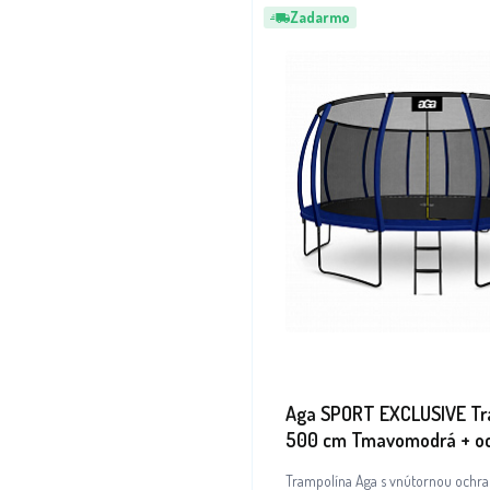
Zadarmo
Aga SPORT EXCLUSIVE Tr
500 cm Tmavomodrá + o
sieť + rebrík
Trampolína Aga s vnútornou ochra