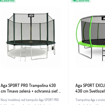
Zadarmo
Zadarmo
Aga SPORT PRO Trampolína 430
Aga SPORT EXCLU
cm Tmavo zelená + ochranná sieť +
430 cm Svetloze
rebrík + vrecko na obuv
sieť + rebrík
Nový modelový rad trampolín Aga SPORT PRO
Trampolína Aga s vnút