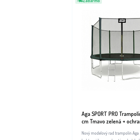
Zadarmo
Aga SPORT PRO Trampolí
cm Tmavo zelená + ochran
rebrík + vrecko na obuv
Nový modelový rad trampolín Ag