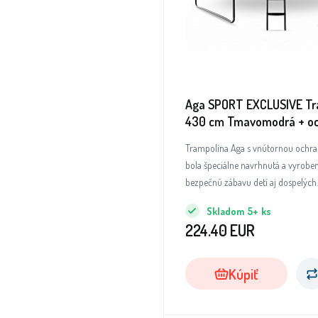
Aga SPORT EXCLUSIVE Tr
430 cm Tmavomodrá + o
sieť + rebrík
Trampolína Aga s vnútornou ochra
bola špeciálne navrhnutá a vyrobe
bezpečnú zábavu detí aj dospelých.
Skladom
5+
ks
224.40
EUR
Kúpiť