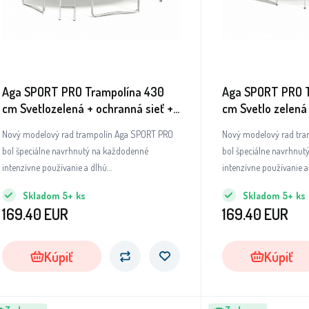
Aga SPORT PRO Trampolína 430
Aga SPORT PRO 
cm Svetlozelená + ochranná sieť +
cm Svetlo zelená 
rebrík + vrecko na obuv
rebrík
Nový modelový rad trampolín Aga SPORT PRO
Nový modelový rad tr
bol špeciálne navrhnutý na každodenné
bol špeciálne navrhnu
intenzívne používanie a dlhú
intenzívne používanie a
životnosť.Trampolíny tohto modelového radu
životnosť.Trampolíny 
Skladom
5+
ks
Skladom
5+
ks
patria medzi absolútnu špičku, pokiaľ ide o
patria medzi absolútnu 
169.40
EUR
169.40
EUR
kvalitu použitých materiálov a bezchybné
kvalitu použitých mate
spracovanie všetkých dielov a súčastí.
spracovanie všetkých di
Kúpiť
Kúpiť