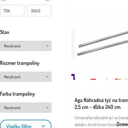
Stav
/aga24.cz
na Fa
Rozmer trampolíny
Farba trampolíny
Aga Náhradná tyč na tram
2,5 cm - dĺžka 240 cm
Univerzálna náhradná tyč na tramp
Ocene
skladá z dvoch kusov kovových rú
Všetky filtre