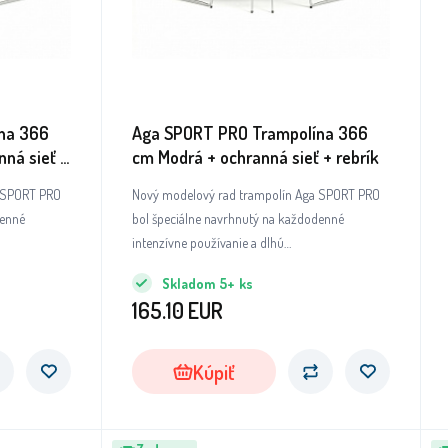
na 366
Aga SPORT PRO Trampolína 366
ná sieť +
cm Modrá + ochranná sieť + rebrík
a SPORT PRO
Nový modelový rad trampolín Aga SPORT PRO
denné
bol špeciálne navrhnutý na každodenné
intenzívne používanie a dlhú
ového radu
životnosť.Trampolíny tohto modelového radu
Skladom
5+
ks
aľ ide o
patria medzi absolútnu špičku, pokiaľ ide o
165.10
EUR
zchybné
kvalitu použitých materiálov a bezchybné
tí.
spracovanie všetkých dielov a súčastí.
Kúpiť