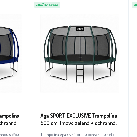
Zadarmo
ampolína
Aga SPORT EXCLUSIVE Trampolína
chranná
500 cm Tmavo zelená + ochranná
sieť + rebrík
nnou sieťou
Trampolína Aga s vnútornou ochrannou sieťou