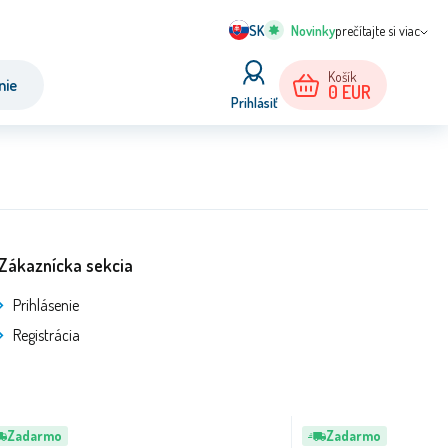
SK
prečítajte si viac
Košík
nie
0
EUR
Prihlásiť
Zákaznícka sekcia
Prihlásenie
Registrácia
Zadarmo
Zadarmo