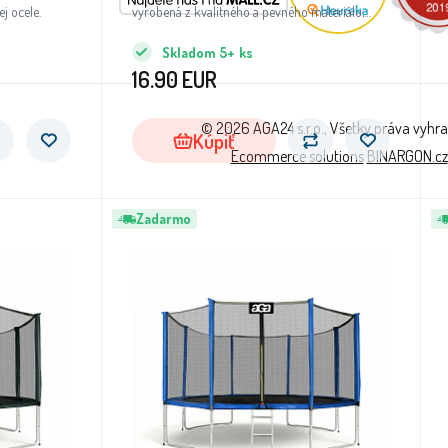
j ocele.
vyrobená z kvalitného a pevného materiálu,
ktorý chráni odrazovú plochu trampolíny pred
Skladom
5+
ks
všetkými nepriaznivými prírodnými vplyvmi a
16.90
EUR
UV žiarením.
© 2026 AGA24 s.r.o., Všetky práva vyhr
Kúpiť
Ecommerce solutions
BINARGON.cz
Zadarmo