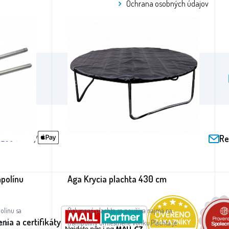
Ochrana osobných údajov
Recenzie
cebooku
/aga24cz
na Instagrame
Re
polínu
Aga Krycia plachta 430 cm
olínu sa
Ochranná plachta sa používa najmä na
nia a certifikáty
rok
trampolíny umiestnené vonku.Plachta je