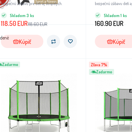
bezpečnú zábavu pre deti aj dospelých.
bezpečnú zábavu detí a
Značka Aga sa radí med
Skladom
3
ks
Skladom
1
ks
sa týka kvality prevede
118.50
EUR
160.90
EUR
118.60
EUR
materiálov.
adené
Kúpiť
Kúpiť
Zadarmo
Zľava 7%
Zadarmo