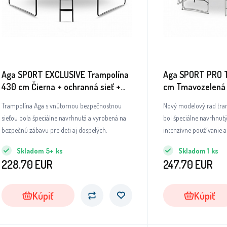
Aga SPORT EXCLUSIVE Trampolína
Aga SPORT PRO 
430 cm Čierna + ochranná sieť +
cm Tmavozelená +
rebrík
rebrík + vrecko n
Trampolína Aga s vnútornou bezpečnostnou
Nový modelový rad tr
sieťou bola špeciálne navrhnutá a vyrobená na
bol špeciálne navrhnu
bezpečnú zábavu pre deti aj dospelých.
intenzívne používanie a
životnosť.Trampolíny 
Skladom
5+
ks
Skladom
1
ks
patria medzi absolútnu 
228.70
EUR
247.70
EUR
kvalitu použitých mate
spracovanie všetkých di
Kúpiť
Kúpiť