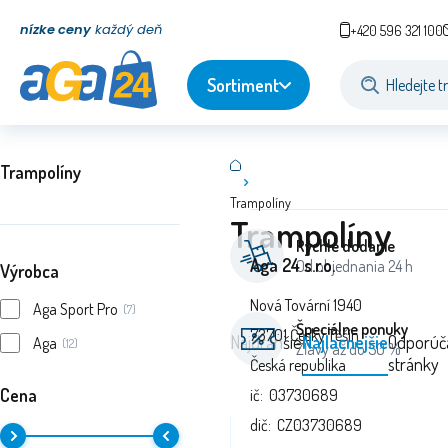
nízke ceny
každý deň
+420 596 321 100
Sortiment
Trampolíny
Trampolíny
Trampolíny
Rýchle dodanie
Aga 24 s.r.o.
Od objednania 24 h
Výrobca
Nová Tovární 1940
Aga Sport Pro
(7)
Špeciálne ponuky
73701 Český Těšín
Najdrahšie
Najlacnejšie
Odporúč
Aga
(12)
Zľavy až do 50 %
stránky
Česká republika
Cena
ič: 03730689
dič: CZ03730689