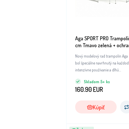
Aga SPORT PRO Trampolí
cm Tmavo zelená + ochran
rebrík
Nový modelový rad trampolín Ag
bol špeciálne navrhnutý na každo
intenzívne používanie a dlhú
životnosť.Trampolíny tohto model
Skladom
5+
ks
patria medzi absolútnu špičku, poki
160.90
EUR
kvalitu použitých materiálov a be
spracovanie všetkých dielov a súčas
Kúpiť