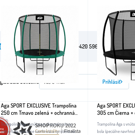
info@aga24.cz
+420 596 321 100
gistrácia bulletinu
Prihlásiť
Aga SPORT EXCLUSIVE Trampolína
Aga SPORT EXCLU
250 cm Tmavo zelená + ochranná
305 cm Čierna + 
sieť + rebrík
rebrík
Trampolína Aga s vnútornou bezpečnostnou
Trampolína Aga s vnút
sieťou bola špeciálne navrhnutá a vyrobená na
bola špeciálne navrhnu