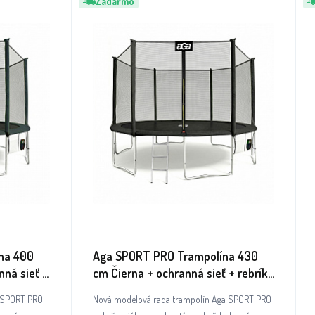
Zadarmo
na 400
Aga SPORT PRO Trampolína 430
ná sieť +
cm Čierna + ochranná sieť + rebrík
+ vrecko na obuv
a SPORT PRO
Nová modelová rada trampolín Aga SPORT PRO