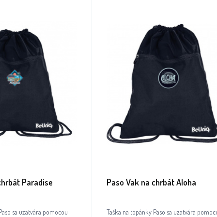
chrbát Paradise
Paso Vak na chrbát Aloha
 Paso sa uzatvára pomocou
Taška na topánky Paso sa uzatvára pomoc