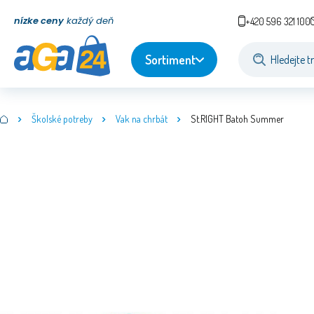
nízke ceny
každý deň
+420 596 321 100
Sortiment
Školské potreby
Vak na chrbát
St.RIGHT Batoh Summer