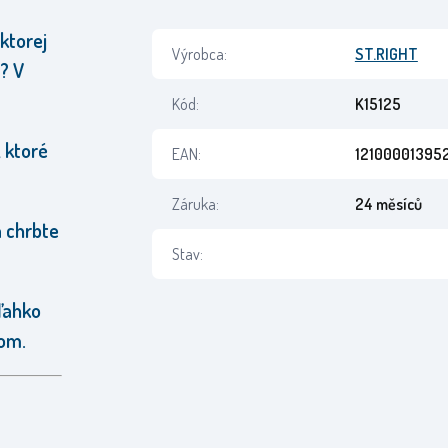
ktorej
Výrobca:
ST.RIGHT
? V
Kód:
K15125
 ktoré
EAN:
12100001395
Záruka:
24 měsíců
 chrbte
Stav:
 ľahko
ďom.