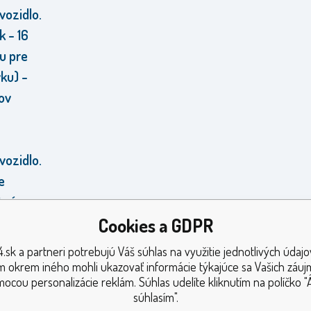
ozidlo.
k - 16
u pre
ku) -
ov
ozidlo.
e
tné
merný -
Cookies a GDPR
aby
.sk a partneri potrebujú Váš súhlas na využitie jednotlivých údajo
ble v
 okrem iného mohli ukazovať informácie týkajúce sa Vašich záu
ocou personalizácie reklám. Súhlas udelíte kliknutím na políčko "
 čierny
súhlasím".
na