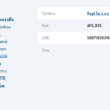
Výrobca:
Ragil Sp. z o.o.
vozidlo
Kód:
i615_835
dovkou
,
EAN:
59071826316
bené
rom.
Stav:
každé
a
 m.v
TR,
ie.