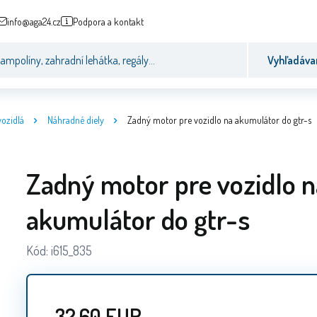
info@aga24.cz
Podpora a kontakt
Vyhľadáva
vozidlá
Náhradné diely
Zadný motor pre vozidlo na akumulátor do gtr-s
Zadný motor pre vozidlo n
akumulátor do gtr-s
Kód:
i615_835
32.60
EUR