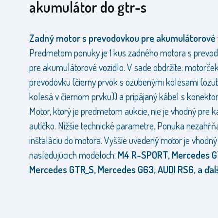
akumulátor do gtr-s
Zadný motor s prevodovkou pre akumulátorové 
Predmetom ponuky je 1 kus zadného motora s prevo
pre akumulátorové vozidlo. V sade obdržíte: motorček
prevodovku (čierny prvok s ozubenými kolesami (ozu
kolesá v čiernom prvku)) a pripájaný kábel s konekto
Motor, ktorý je predmetom aukcie, nie je vhodný pre 
autíčko. Nižšie technické parametre. Ponuka nezahŕň
inštaláciu do motora. Vyššie uvedený motor je vhodný
nasledujúcich modeloch:
M4 R-SPORT, Mercedes G
Mercedes GTR_S, Mercedes G63, AUDI RS6, a ďalš