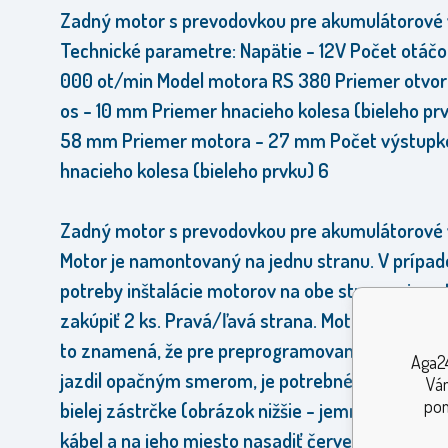
Zadný motor s prevodovkou pre akumulátorové v
Technické parametre:
Napätie - 12V
Počet otáčo
000 ot/min
Model motora RS 380
Priemer otvor
os - 10 mm
Priemer hnacieho kolesa (bieleho prv
58 mm
Priemer motora - 27 mm
Počet výstupk
hnacieho kolesa (bieleho prvku) 6
Zadný motor s prevodovkou pre akumulátorové v
Motor je namontovaný na jednu stranu.
V prípad
potreby inštalácie motorov na obe strany - je nu
zakúpiť 2 ks.
Pravá/ľavá strana.
Motor je obojs
to znamená, že pre preprogramovanie motora, 
Aga24
jazdil opačným smerom, je potrebné prehodiť ká
Vám
pom
bielej zástrčke (obrázok nižšie - jemne vytiahnuť
kábel a na jeho miesto nasadiť červený kábel, a 