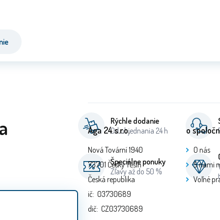
nie
a
Rýchle dodanie
Aga 24 s.r.o.
o spoločn
Od objednania 24 h
Nová Tovární 1940
O nás
Špeciálne ponuky
73701 Český Těšín
S nami 
Zľavy až do 50 %
Česká republika
Voľné pr
ič: 03730689
dič: CZ03730689