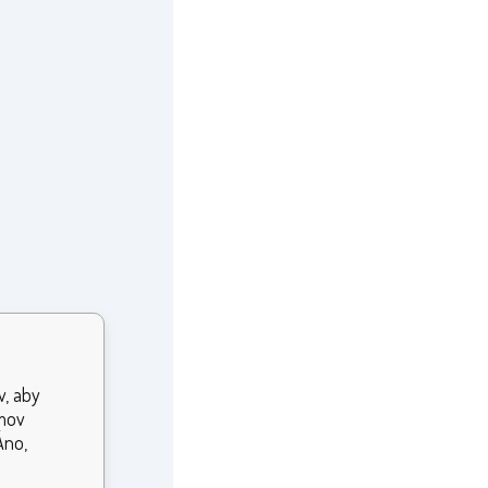
v, aby
jmov
Áno,