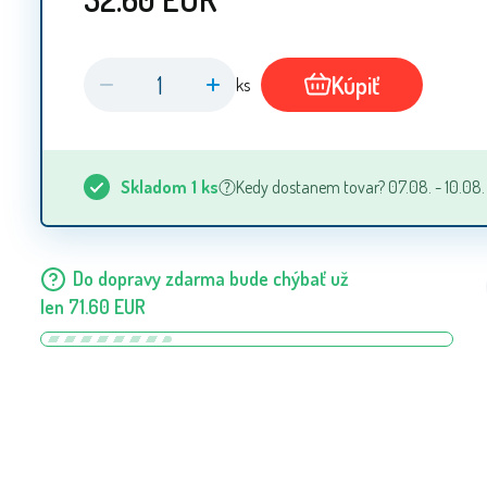
Kúpiť
ks
Skladom
1
ks
Kedy dostanem tovar? 07.08. - 10.08.
Do dopravy zdarma bude chýbať už
len
71.60
EUR