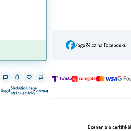
/aga24.cz
na Facebooku
Sledujte
Obľúbené
Dopyt
Porovnaj
stránku
stránky
Ocenenia a certifiká