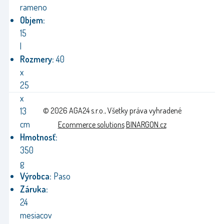
rameno
Objem:
15
l
Rozmery:
40
x
25
x
© 2026 AGA24 s.r.o., Všetky práva vyhradené
13
cm
Ecommerce solutions
BINARGON.cz
Hmotnosť:
350
g
Výrobca:
Paso
Záruka:
24
mesiacov