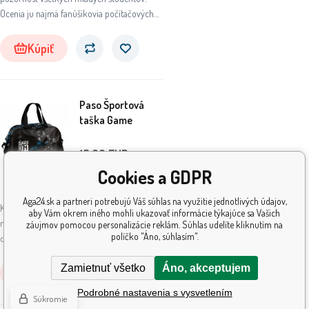
Ocenia ju najmä fanúšikovia počítačových
hier.
Kúpiť
Paso Športová
taška Game
15.60
EUR
Cookies a GDPR
Skladom
4
ks
Aga24.sk a partneri potrebujú Váš súhlas na využitie jednotlivých údajov,
Kvalitná, pevná taška na rameno je ideálna
aby Vám okrem iného mohli ukazovať informácie týkajúce sa Vašich
na športové aktivity, tréning, ale aj na
záujmov pomocou personalizácie reklám. Súhlas udelíte kliknutím na
políčko "Áno, súhlasím".
dovolenku alebo výlety.
Zamietnuť všetko
Áno, akceptujem
Kúpiť
Podrobné nastavenia s vysvetlením
Súkromie