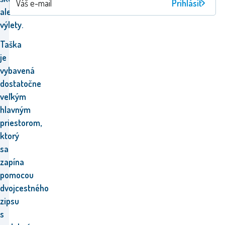
Prihlásiť
alebo
výlety.
Taška
je
vybavená
dostatočne
veľkým
hlavným
priestorom,
ktorý
sa
zapína
pomocou
dvojcestného
zipsu
s