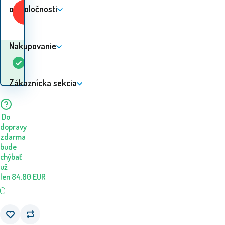
o spoločnosti
Kúpiť
Nakupovanie
Kedy dostanem
Skladom
5+
ks
tovar? 07.08. - 10.08.
Zákaznícka sekcia
Do
dopravy
zdarma
bude
chýbať
už
len
84.80
EUR