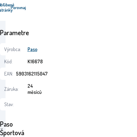
e
Obľúbené
Porovnaj
u
stránky
Parametre
Výrobca:
Paso
Kód:
K16678
EAN:
5903162115047
24
Záruka:
měsíců
Stav:
Paso
Športová