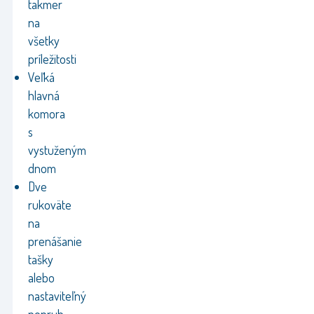
takmer
na
všetky
príležitosti
Veľká
hlavná
komora
s
vystuženým
dnom
Dve
rukoväte
na
prenášanie
tašky
alebo
nastaviteľný