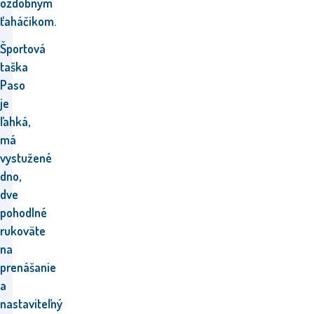
ozdobným
ťaháčikom.
Športová
taška
Paso
je
ľahká,
má
vystužené
dno,
dve
pohodlné
rukoväte
na
prenášanie
a
nastaviteľný