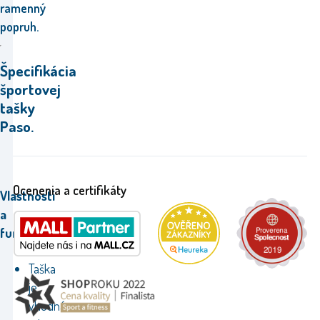
ramenný
popruh.
Špecifikácia
športovej
tašky
Paso.
Ocenenia a certifikáty
Vlastnosti
a
funkcie:
Taška
je
vhodná