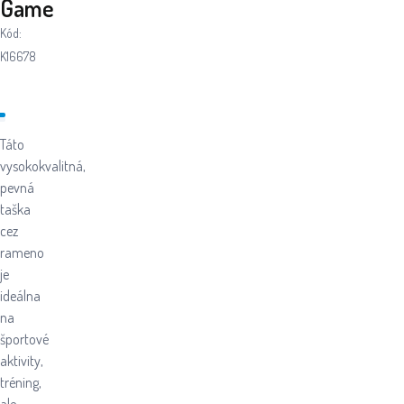
Game
Kód:
K16678
Táto
vysokokvalitná,
pevná
taška
cez
rameno
je
ideálna
na
športové
aktivity,
tréning,