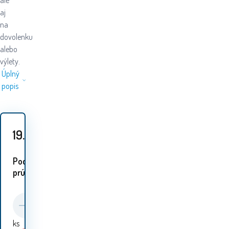
ale
aj
na
dovolenku
alebo
výlety.
Úplný
popis
19.40
EUR
Podobné
prúdy:
ks