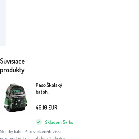
Súvisiace
produkty
Paso Školský
batoh
trojkomorový
Game
46.10
EUR
Skladom
5+
ks
Školský batoh Paso si okamžite získa
pozornosť všetkých mladých študentov.