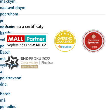
mäkkým,
nastaviteľným
popruhom
je
Ocenenia a certifikáty
nosenie
batohu
veľmi
pohodlné.
Batoh
má
vystužené
a
polstrované
dno.
Batoh
má
pohodlnú