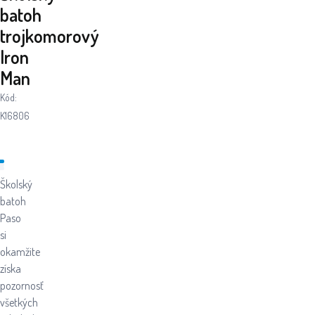
batoh
trojkomorový
Iron
Man
Kód:
K16806
Školský
batoh
Paso
si
okamžite
získa
pozornosť
všetkých