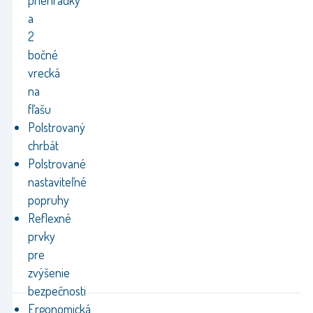
priehradky
a
2
bočné
vrecká
na
fľašu
Polstrovaný
chrbát
Polstrované
nastaviteľné
popruhy
Reflexné
prvky
pre
zvýšenie
bezpečnosti
Ergonomická