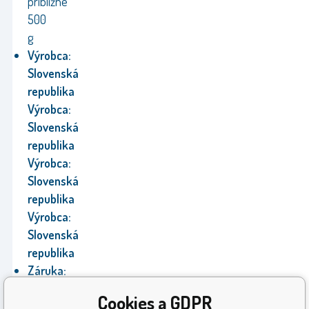
približne
500
g
Výrobca:
Slovenská
republika
Výrobca:
Slovenská
republika
Výrobca:
Slovenská
republika
Výrobca:
Slovenská
republika
Záruka:
24
Cookies a GDPR
mesiacov