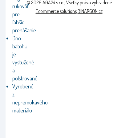
© 2026 AGA24 s.r.o., Všetky práva vyhradené
rukoväť
Ecommerce solutions
BINARGON.cz
pre
ľahšie
prenášanie
Dno
batohu
je
vystužené
a
polstrované
Vyrobené
z
nepremokavého
materiálu