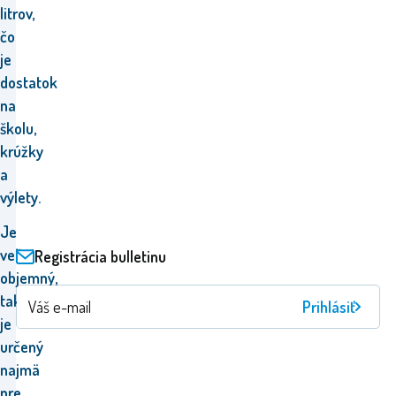
litrov,
čo
je
dostatok
na
školu,
krúžky
a
výlety.
Je
veľmi
Registrácia bulletinu
objemný,
takže
Prihlásiť
je
určený
najmä
pre