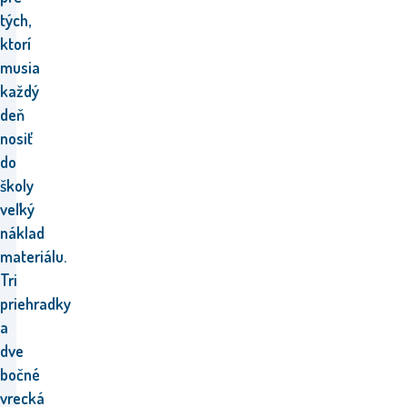
tých,
ktorí
musia
každý
deň
nosiť
do
školy
veľký
náklad
materiálu.
Tri
priehradky
a
dve
bočné
vrecká