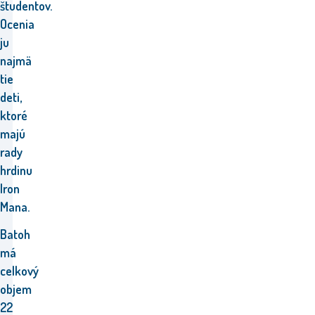
študentov.
Ocenia
ju
najmä
tie
deti,
ktoré
majú
rady
hrdinu
Iron
Mana.
Batoh
má
celkový
objem
22