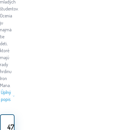
mladých
študentov.
Ocenia
ju
najmä
tie
deti,
ktoré
majú
rady
hrdinu
Iron
Mana.
Úplný
popis
47.80
EUR