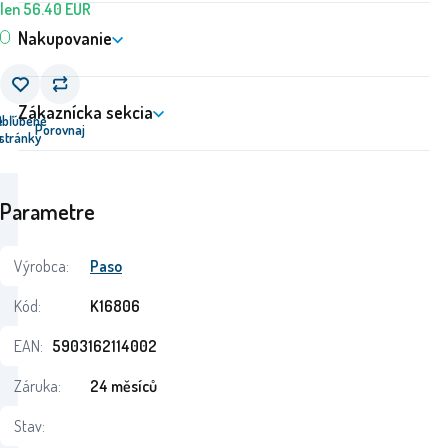
len
56.40
EUR
Nakupovanie
Zákaznícka sekcia
e
Obľúbené
Porovnaj
u
stránky
Parametre
Výrobca:
Paso
Kód:
K16806
EAN:
5903162114002
Záruka:
24 měsíců
Stav: