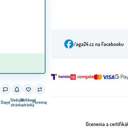
/aga24.cz
na Facebooku
Sledujte
Obľúbené
Dopyt
Porovnaj
stránku
stránky
Ocenenia a certifiká