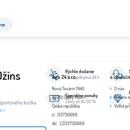
nie
Džíns
Rýchle dodanie
Aga 24 s.r.o.
o spoločn
Od objednania 24 h
Nová Tovární 1940
O nás
Špeciálne ponuky
73701 Český Těšín
S nami 
Zľavy až do 50 %
 športového kočíka
Česká republika
Voľné pr
s
ič: 03730689
dič: CZ03730689