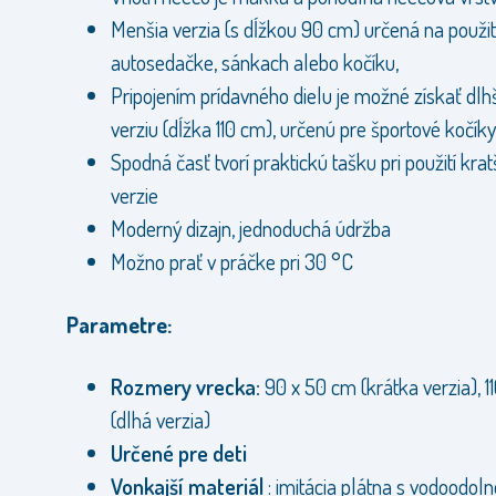
Menšia verzia (s dĺžkou 90 cm) určená na použit
autosedačke, sánkach alebo kočíku,
Pripojením prídavného dielu je možné získať dlh
verziu (dĺžka 110 cm), určenú pre športové kočíky
Spodná časť tvorí praktickú tašku pri použití krat
verzie
Moderný dizajn, jednoduchá údržba
Možno prať v práčke pri 30 °C
Parametre:
Rozmery vrecka:
90 x 50 cm (krátka verzia), 1
(dlhá verzia)
Určené pre deti
Vonkajší materiál
: imitácia plátna s vodoodol