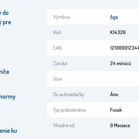
ý do
Výrobca:
Aga
ý pre
Kód:
K14326
EAN:
12100001234
Záruka:
24 měsíců
níte
Stav:
Do autosedačky:
Áno
 normy
Typ príslušenstva:
Fusak
Vhodné od:
0 Mesiace
enie ku