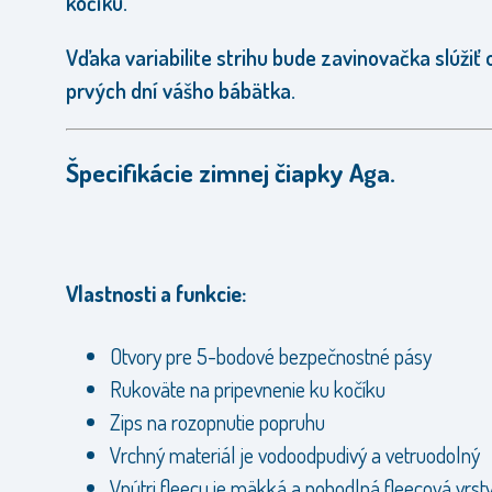
kočíku.
Vďaka variabilite strihu bude zavinovačka slúžiť 
prvých dní vášho bábätka.
Špecifikácie zimnej čiapky Aga.
Vlastnosti a funkcie:
Otvory pre 5-bodové bezpečnostné pásy
Rukoväte na pripevnenie ku kočíku
Zips na rozopnutie popruhu
Vrchný materiál je vodoodpudivý a vetruodolný
Vnútri fleecu je mäkká a pohodlná fleecová vrst