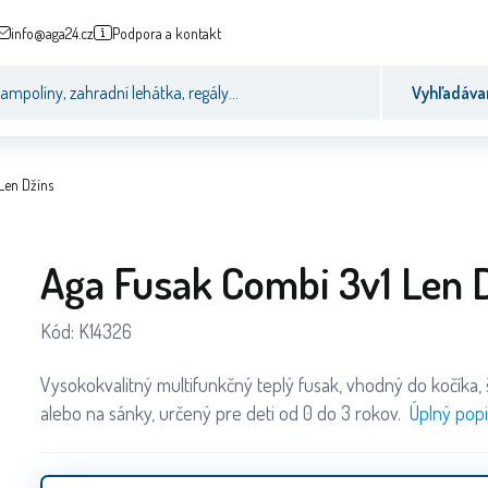
info@aga24.cz
Podpora a kontakt
Vyhľadáva
Len Džíns
Aga Fusak Combi 3v1 Len 
Kód:
K14326
Vysokokvalitný multifunkčný teplý fusak, vhodný do kočíka,
alebo na sánky, určený pre deti od 0 do 3 rokov.
Úplný popi