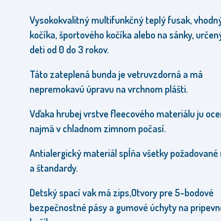
Vysokokvalitný multifunkčný teplý fusak, vhodn
kočíka, športového kočíka alebo na sánky, určen
deti od 0 do 3 rokov.
Táto zateplená bunda je vetruvzdorná a má
nepremokavú úpravu na vrchnom plášti.
Vďaka hrubej vrstve fleecového materiálu ju oce
najmä v chladnom zimnom počasí.
Antialergický materiál spĺňa všetky požadované
a štandardy.
Detský spací vak má zips,
Otvory pre 5-bodové
bezpečnostné pásy a gumové úchyty na pripevn