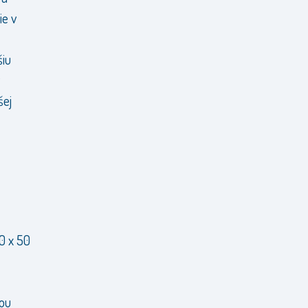
ie v
šiu
šej
10 x 50
nou