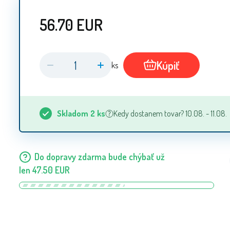
56.70
EUR
Kúpiť
ks
Skladom
2
ks
Kedy dostanem tovar? 10.08. - 11.08.
Do dopravy zdarma bude chýbať už
len
47.50
EUR