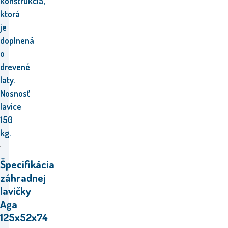
konštrukcia,
ktorá
je
doplnená
o
drevené
laty.
Nosnosť
lavice
150
kg.
Špecifikácia
záhradnej
lavičky
Aga
125x52x74