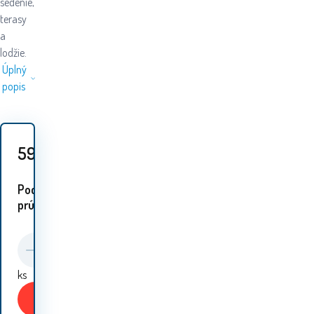
sedenie,
terasy
a
lodžie.
Úplný
popis
59.30
EUR
Podobné
prúdy:
ks
Kúpiť