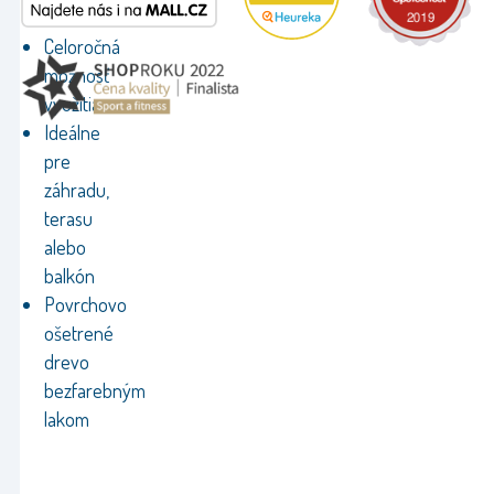
skladovanie
Celoročná
možnosť
využitia
Ideálne
pre
záhradu,
terasu
alebo
balkón
Povrchovo
ošetrené
drevo
bezfarebným
lakom