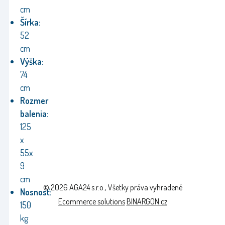
cm
Š
írka:
52
cm
V
ýška:
74
cm
Rozmer
balenia:
125
x
55x
9
cm
© 2026 AGA24 s.r.o., Všetky práva vyhradené
Nosnosť:
Ecommerce solutions
BINARGON.cz
150
kg