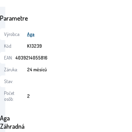
Parametre
Výrobca:
Aga
Kód:
K13239
EAN:
4039214055816
Záruka:
24 měsíců
Stav:
Počet
2
osôb:
Aga
Záhradná