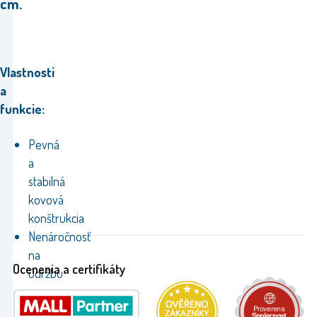
cm.
Vlastnosti
a
funkcie:
Pevná
a
stabilná
kovová
konštrukcia
Nenáročnosť
na
Ocenenia a certifikáty
údržbu
a
jednoduché