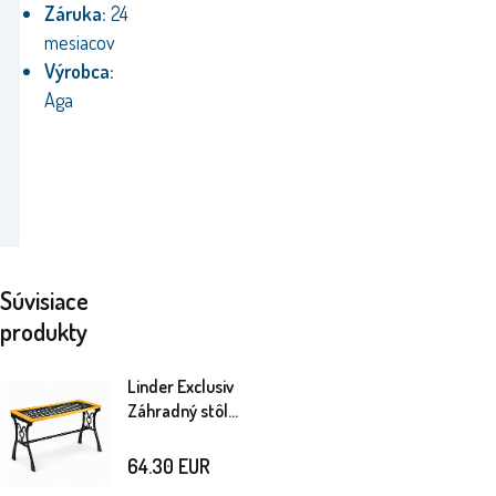
Záruka:
24
mesiacov
Výrobca:
Aga
Súvisiace
produkty
Linder Exclusiv
Záhradný stôl
MC4365-T
64.30
EUR