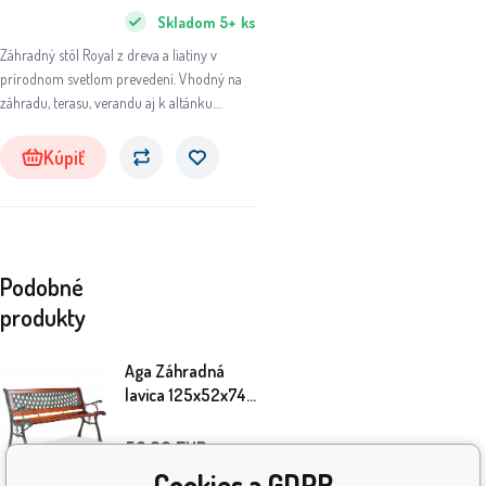
Skladom
5+
ks
Záhradný stôl Royal z dreva a liatiny v
prírodnom svetlom prevedení. Vhodný na
záhradu, terasu, verandu aj k altánku.
Nosnosť cca 240 kg.
Kúpiť
Podobné
produkty
Aga Záhradná
lavica 125x52x74
cm
59.30
EUR
Cookies a GDPR