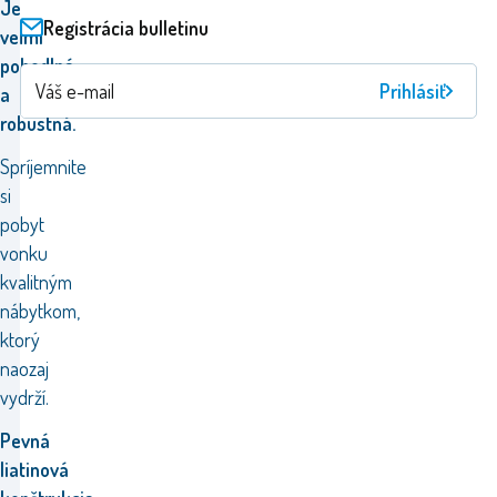
Je
Registrácia bulletinu
veľmi
pohodlná
Prihlásiť
a
robustná.
Spríjemnite
si
pobyt
vonku
kvalitným
nábytkom,
ktorý
naozaj
vydrží.
Pevná
liatinová