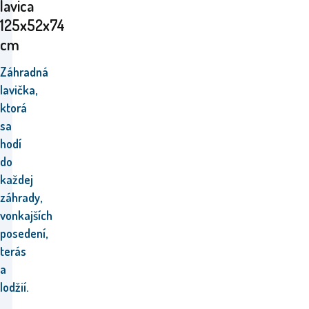
lavica
125x52x74
cm
Záhradná
lavička,
ktorá
sa
hodí
do
každej
záhrady,
vonkajších
posedení,
terás
a
lodžií.