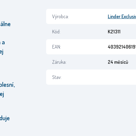
Výrobca:
Linder Exclusi
eálne
Kód:
K21311
 a
EAN:
40392140619
ej
Záruka:
24 měsíců
Stav:
plesní,
ej
duje