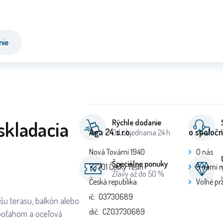
nie
skladacia
Rýchle dodanie
Aga 24 s.r.o.
o spoločn
Od objednania 24 h
Nová Tovární 1940
O nás
Špeciálne ponuky
73701 Český Těšín
S nami 
Zľavy až do 50 %
Česká republika
Voľné pr
ič: 03730689
šu terasu, balkón alebo
dič: CZ03730689
 poťahom a oceľová