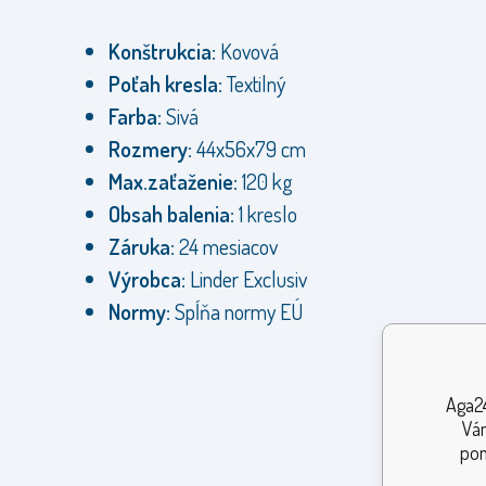
Konštrukcia:
Kovová
Poťah kresla:
Textilný
Farba:
Sivá
Rozmery:
44x56x79 cm
Max.zaťaženie:
120 kg
Obsah balenia:
1 kreslo
Záruka:
24 mesiacov
Výrobca:
Linder Exclusiv
Normy:
Spĺňa normy EÚ
Aga24
Vám
pom