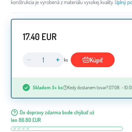
konštrukcia je vyrobená z materiálu vysokej kvality.
Úplný po
17.40
EUR
Kúpiť
ks
Skladom
5+
ks
Kedy dostanem tovar? 07.08. - 10.0
Do dopravy zdarma bude chýbať už
len
86.80
EUR