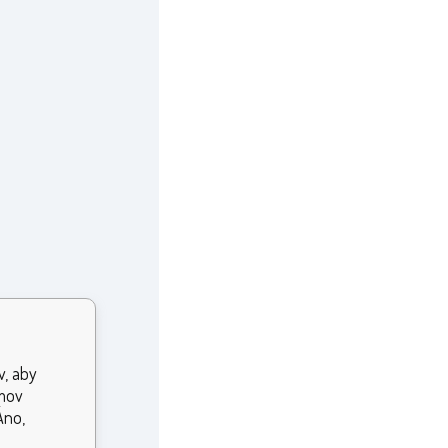
v, aby
jmov
Áno,