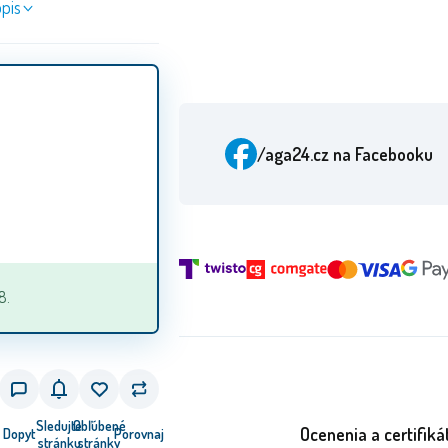
pis
/aga24.cz
na Facebooku
8.
Sledujte
Obľúbené
Ocenenia a certifiká
Dopyt
Porovnaj
stránku
stránky