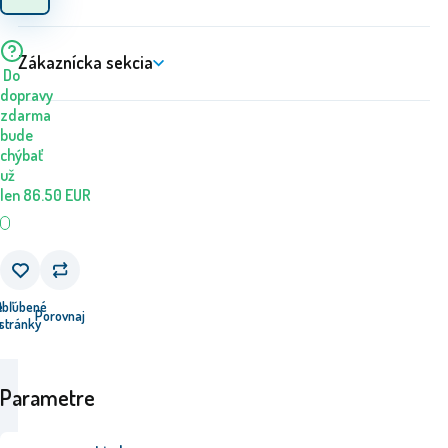
Zákaznícka sekcia
Do
dopravy
zdarma
bude
chýbať
už
len
86.50
EUR
e
Obľúbené
Porovnaj
u
stránky
Parametre