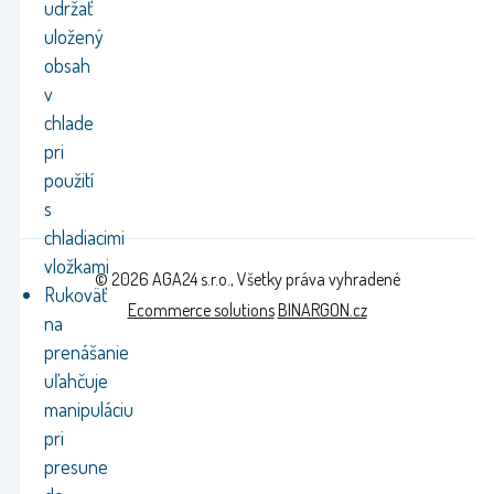
udržať
uložený
obsah
v
chlade
pri
použití
s
chladiacimi
vložkami
© 2026 AGA24 s.r.o., Všetky práva vyhradené
Rukoväť
Ecommerce solutions
BINARGON.cz
na
prenášanie
uľahčuje
manipuláciu
pri
presune