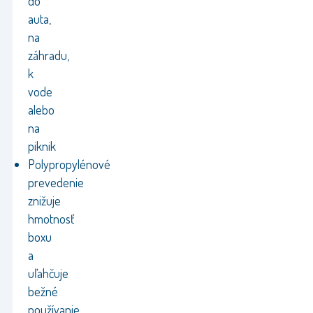
do
auta,
na
záhradu,
k
vode
alebo
na
piknik
Polypropylénové
prevedenie
znižuje
hmotnosť
boxu
a
uľahčuje
bežné
používanie