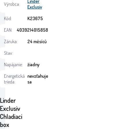
Linder
Výrobca:
Exclusiv
Kód:
K23675
EAN:
4039214015858
Záruka:
24 měsíců
Stav:
Napájanie:
žiadny
Energetická
nevzťahuje
trieda:
sa
Linder
Exclusiv
Chladiaci
box