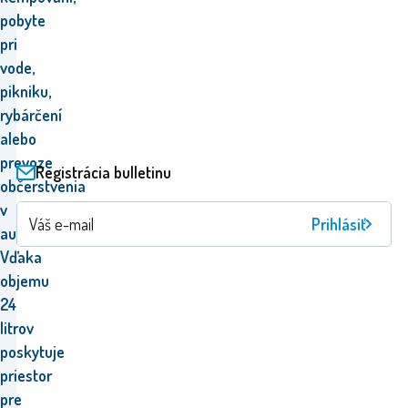
pobyte
pri
vode,
pikniku,
rybárčení
alebo
prevoze
Registrácia bulletinu
občerstvenia
v
Prihlásiť
aute.
Vďaka
objemu
24
litrov
poskytuje
priestor
pre