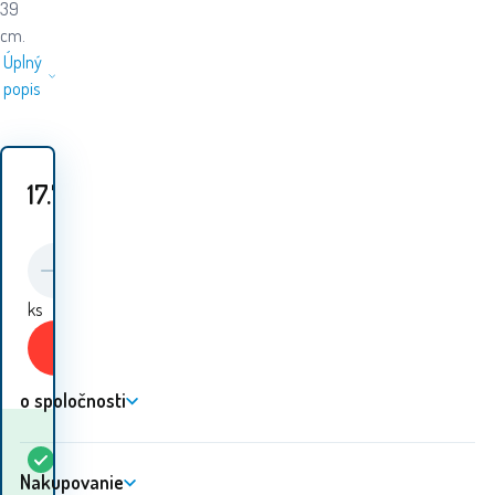
39
cm.
Úplný
popis
17.70
EUR
ks
Kúpiť
o spoločnosti
Kedy dostanem
Skladom
5+
ks
tovar? 07.08. - 10.08.
Nakupovanie