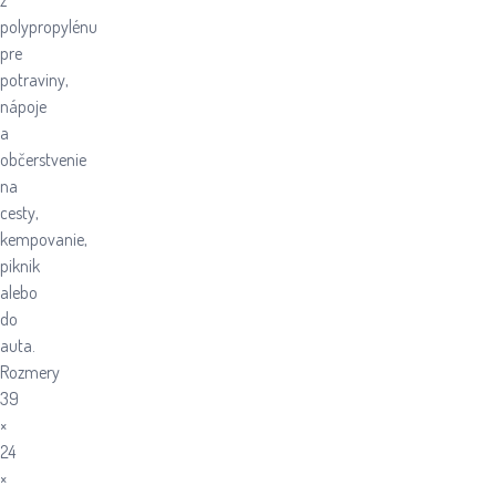
z
polypropylénu
pre
potraviny,
nápoje
a
občerstvenie
na
cesty,
kempovanie,
piknik
alebo
do
auta.
Rozmery
39
×
24
×