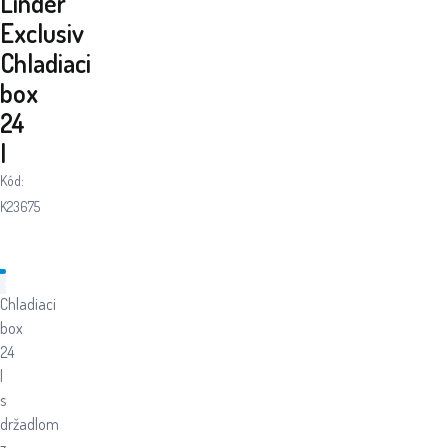
Linder
Exclusiv
Chladiaci
box
24
l
Kód:
K23675
Chladiaci
box
24
l
s
držadlom