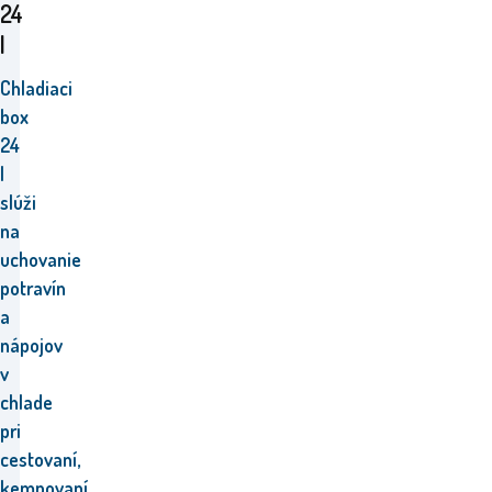
24
l
Chladiaci
box
24
l
slúži
na
uchovanie
potravín
a
nápojov
v
chlade
pri
cestovaní,
kempovaní,