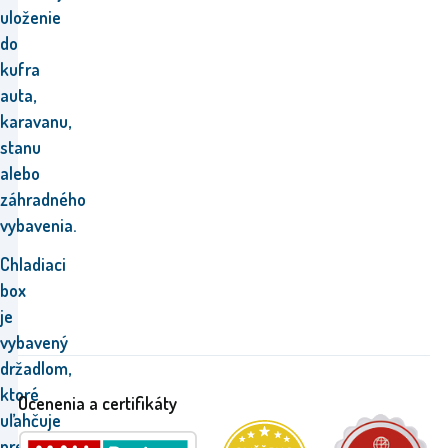
uloženie
do
kufra
auta,
karavanu,
stanu
alebo
záhradného
vybavenia.
Chladiaci
box
je
vybavený
držadlom,
ktoré
Ocenenia a certifikáty
uľahčuje
prenášanie