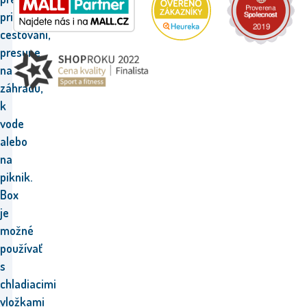
pri
cestovaní,
presune
na
záhradu,
k
vode
alebo
na
piknik.
Box
je
možné
používať
s
chladiacimi
vložkami