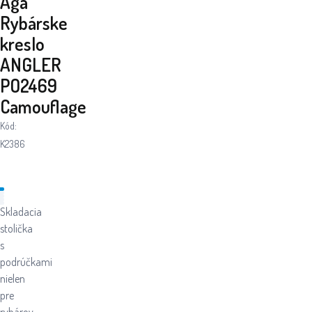
Aga
Rybárske
kreslo
ANGLER
PO2469
Camouflage
Kód:
K2386
Skladacia
stolička
s
podrúčkami
nielen
pre