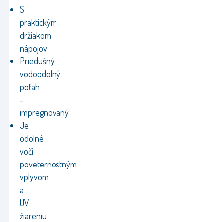
S
praktickým
držiakom
nápojov
Priedušný
vodoodolný
poťah
-
impregnovaný
Je
odolné
voči
poveternostným
vplyvom
a
UV
žiareniu