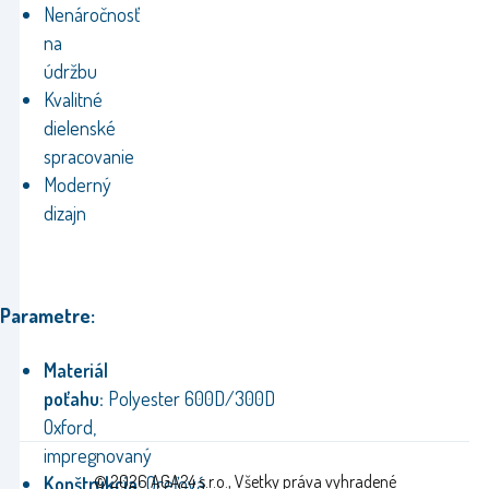
Nenáročnosť
na
údržbu
Kvalitné
dielenské
spracovanie
Moderný
dizajn
Parametre:
Materiál
poťahu:
Polyester 600D/300D
Oxford,
impregnovaný
© 2026 AGA24 s.r.o., Všetky práva vyhradené
Konštrukcia:
Oceľová