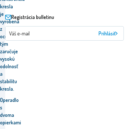
kresla
je
Registrácia bulletinu
vyrobená
z
Prihlásiť
ocele,
tým
zaručuje
vysokú
odolnosť
a
stabilitu
kresla.
Operadlo
s
dvoma
opierkami