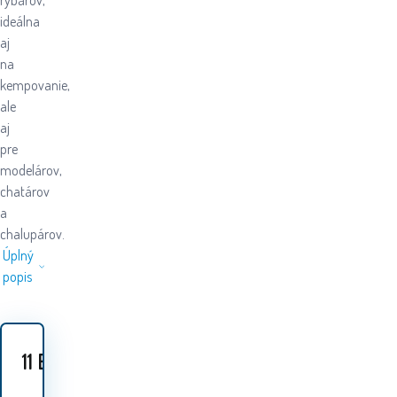
rybárov,
ideálna
aj
na
kempovanie,
ale
aj
pre
modelárov,
chatárov
a
chalupárov.
Úplný
popis
11
EUR