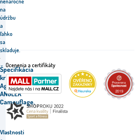
nenáročné
na
údržbu
a
ľahko
sa
skladuje.
Ocenenia a certifikáty
Špecifikácia
kresla
Aga
ANGLER
Camouflage.
Vlastnosti