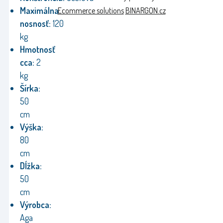
Maximálna
Ecommerce solutions
BINARGON.cz
nosnosť:
120
kg
Hmotnosť
cca:
2
kg
Šírka:
50
cm
Výška:
80
cm
Dĺžka:
50
cm
Výrobca:
Aga