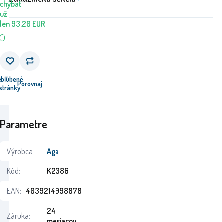
chýbať
už
len
93.20
EUR
e
Obľúbené
Porovnaj
u
stránky
Parametre
Výrobca:
Aga
Kód:
K2386
EAN:
4039214998878
24
Záruka:
mesiacov