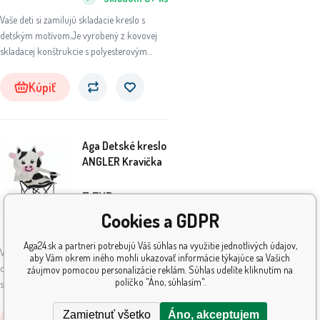
Vaše deti si zamilujú skladacie kreslo s
detským motívom.Je vyrobený z kovovej
skladacej konštrukcie s polyesterovým
poťahom v tvare zvieraťa.
Kúpiť
Aga Detské kreslo
ANGLER Kravička
7
EUR
Cookies a GDPR
Skladom
5+
ks
Aga24.sk a partneri potrebujú Váš súhlas na využitie jednotlivých údajov,
Vaše deti si zamilujú skladacie kreslo s
aby Vám okrem iného mohli ukazovať informácie týkajúce sa Vašich
detským motívom.Je vyrobený z kovovej
záujmov pomocou personalizácie reklám. Súhlas udelíte kliknutím na
políčko "Áno, súhlasím".
skladacej konštrukcie s polyesterovým
poťahom v tvare zvieraťa.
Zamietnuť všetko
Áno, akceptujem