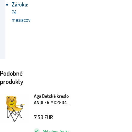
Záruka:
24
mesiacov
Podobné
produkty
Aga Detské kreslo
ANGLER MC2504
Medvedík
7.50
EUR
Skladom
5+
ks