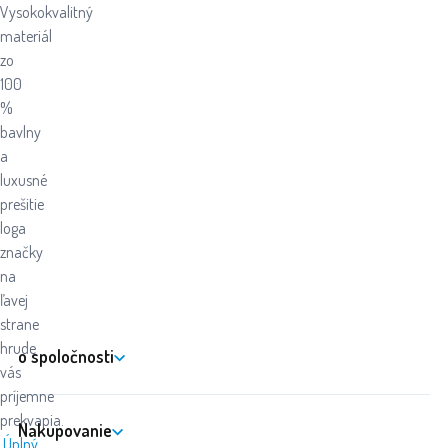
Vysokokvalitný
materiál
zo
100
%
bavlny
a
luxusné
prešitie
loga
značky
na
ľavej
strane
hrude
o spoločnosti
vás
príjemne
prekvapia.
Nakupovanie
Úplný