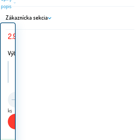
popis
Zákaznícka sekcia
2.90
EUR
70.10
EUR
Uložiť
67.20
EUR
Výber 3 Varianty:
Ferre Tričko Yellow (X670) Veľkosť: L
Ferre Tričko Yellow (X670) Veľkosť: XL
ks
Ferre Tričko Yellow (X670) Veľkosť: XXL
Kúpiť