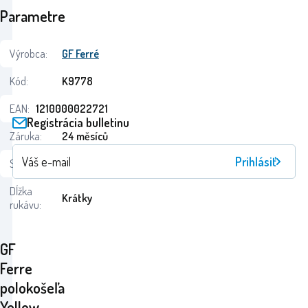
Parametre
Výrobca:
GF Ferré
Kód:
K9778
EAN:
1210000022721
Registrácia bulletinu
Záruka:
24 měsíců
Prihlásiť
Stav:
Dĺžka
Krátky
rukávu:
GF
Ferre
polokošeľa
Yellow