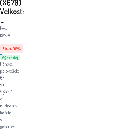
(X670)
Veľkosť:
L
Kód:
K9778
Zľava
96
%
Výpredaj
Pánske
polokošele
GF
sú
štýlové
a
nadčasové
košele
s
golierom.