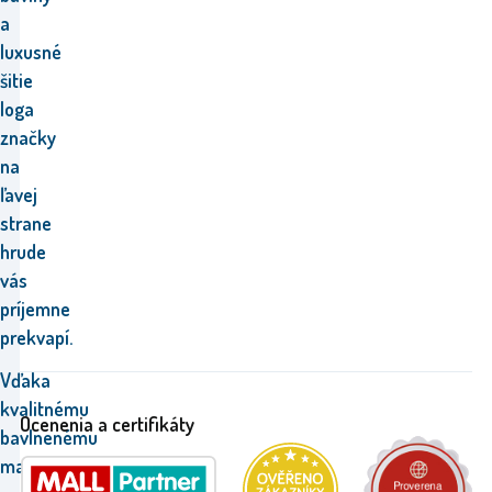
a
luxusné
šitie
loga
značky
na
ľavej
strane
hrude
vás
príjemne
prekvapí.
Vďaka
kvalitnému
Ocenenia a certifikáty
bavlnenému
materiálu