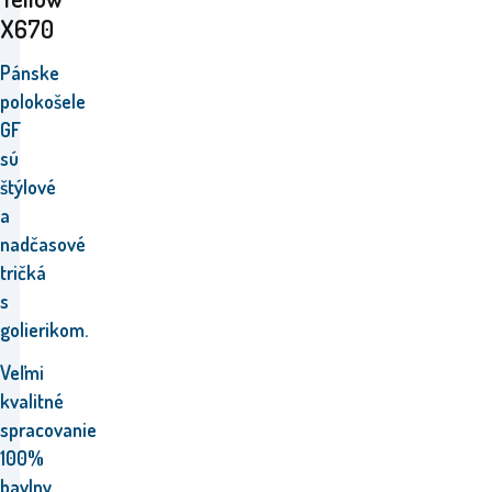
X670
Pánske
polokošele
GF
sú
štýlové
a
nadčasové
tričká
s
golierikom.
Veľmi
kvalitné
spracovanie
100%
bavlny