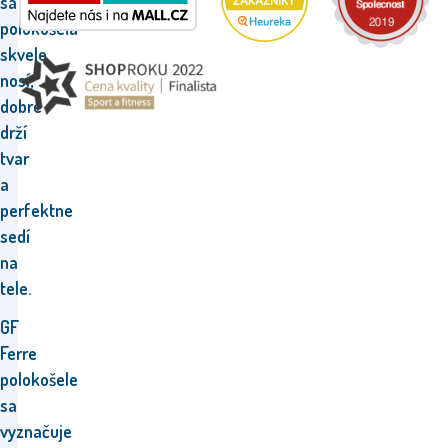
sa
polokošeľa
skvele
nosí,
dobre
drží
tvar
a
perfektne
sedí
na
tele.
GF
Ferre
polokošele
sa
vyznačuje