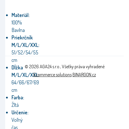
Materiál:
100%
Bavlna
Priekrčník
M/L/XL/XXL:
51/52/54/55
cm
© 2026 AGA24 s.r.o., Všetky práva vyhradené
Dĺžka
Ecommerce solutions
BINARGON.cz
M/L/XL/XXL:
64/66/67/69
cm
Farba:
Žltá
Určenie:
Voľný
čas,