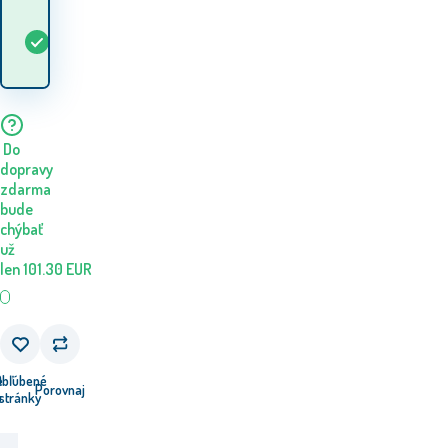
Kedy dostanem
Skladom
5+
ks
tovar? 10.08. - 11.08.
Do
dopravy
zdarma
bude
chýbať
už
len
101.30
EUR
e
Obľúbené
Porovnaj
u
stránky