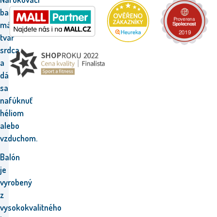
balón
má
tvar
srdca
a
dá
sa
nafúknuť
héliom
alebo
vzduchom.
Balón
je
vyrobený
z
vysokokvalitného