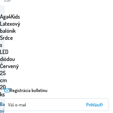
Stav:
Aga4Kids
Latexový
balónik
Srdce
s
LED
diódou
Červený
25
cm
20
Registrácia bulletinu
ks
Balóny
Prihlásiť
sú