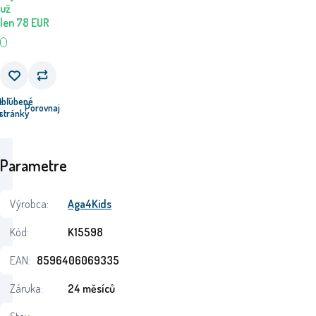
už
len
78
EUR
e
Obľúbené
Porovnaj
u
stránky
Parametre
Výrobca:
Aga4Kids
Kód:
K15598
EAN:
8596406069335
Záruka:
24 měsíců