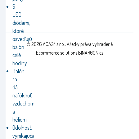
S
LED
diódami,
ktoré
osvetľujú
© 2026 AGA24 s.r.o., Všetky práva vyhradené
balón
Ecommerce solutions
BINARGON.cz
celé
hodiny
Balón
sa
dá
nafúknuť
vzduchom
a
héliom
Odolnosť,
vynikajúca