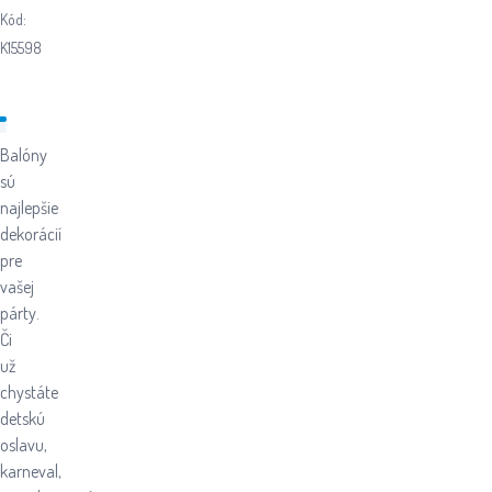
Kód:
K15598
Balóny
sú
najlepšie
dekorácií
pre
vašej
párty.
Či
už
chystáte
detskú
oslavu,
karneval,