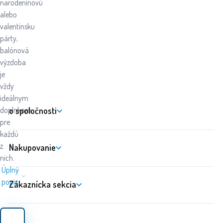
narodeninovú
alebo
valentínsku
párty,
balónová
výzdoba
je
vždy
ideálnym
o spoločnosti
doplnkom
pre
každú
z
Nakupovanie
nich.
Úplný
popis
Zákaznícka sekcia