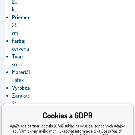
20
ks
Priemer:
25
cm
Farba:
červená
Tvar:
srdce
Materiál:
Latex
Výrobca
Záruka:
24
mesiacov
Cookies a GDPR
Normy
:
Aga24.sk a partneri potrebujú Váš súhlas na využitie jednotlivých údajov,
CE
aby Vám okrem iného mohli ukazovať informácie týkajúce sa Vašich