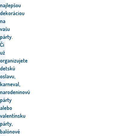
najlepšou
dekoráciou
na
vašu
párty.
Či
už
organizujete
detskú
oslavu,
karneval,
narodeninovú
párty
alebo
valentínsku
párty,
balónové