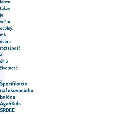
latexu,
takže
je
veľmi
odolný,
má
dobrú
rozťažnosť
a
dlhú
životnosť.
Špecifikácie
nafukovacieho
balóna
Aga4Kids
SRDCE