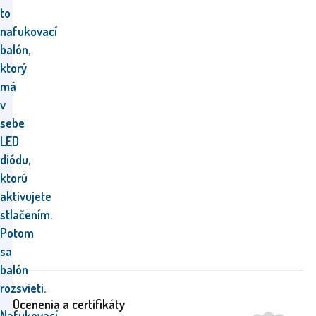
to
nafukovací
balón,
ktorý
má
v
sebe
LED
diódu,
ktorú
aktivujete
stlačením.
Potom
sa
balón
rozsvieti.
Ocenenia a certifikáty
Nafukovací