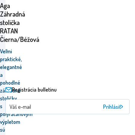
Aga
Záhradná
stolička
RATAN
Čierna/Béžová
Veľmi
praktické,
elegantné
a
pohodlné
Registrácia bulletinu
záhradné
stoličky
s
Prihlásiť
polyratanovým
výpletom
sú