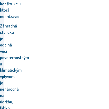
konštrukciu
ktorá
nehrdzavie.
Záhradná
stolička
je
odolná
voči
poveternostným
a
klimatickým
vplyvom,
je
nenáročná
na
údržbu,
ľahko