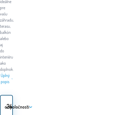
ideálne
pre
vašu
záhradu,
terasu,
balkón
alebo
aj
do
interiéru
ako
doplnok.
Úplný
popis
24.80
EUR
o spoločnosti