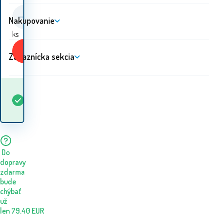
Nakupovanie
ks
Kúpiť
Zákaznícka sekcia
Kedy dostanem
Skladom
5+
ks
tovar? 07.08. - 10.08.
Do
dopravy
zdarma
bude
chýbať
už
len
79.40
EUR