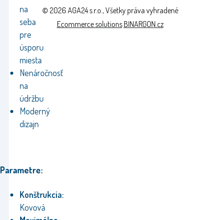
na
© 2026 AGA24 s.r.o., Všetky práva vyhradené
seba
Ecommerce solutions
BINARGON.cz
pre
úsporu
miesta
Nenáročnosť
na
údržbu
Moderný
dizajn
Parametre:
Konštrukcia:
Kovová