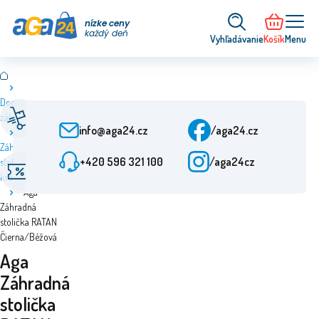
nízke ceny
každý deň
Vyhľadávanie
Košík
Menu
Dom a
Rýchle dodanie
Služby zákazníkom
záhrada
Od objednania 24 h
Po-Pia: 9:00-15:30
info@aga24.cz
/aga24.cz
Záhradné
+420 596 321 100
/aga24cz
stoličky a
Špeciálne ponuky
Overená spoločnosť
kreslá
Zľavy až do 50 %
Viac ako 10 rokov na trhu
Aga
Záhradná
stolička RATAN
Čierna/Béžová
Aga
Záhradná
stolička