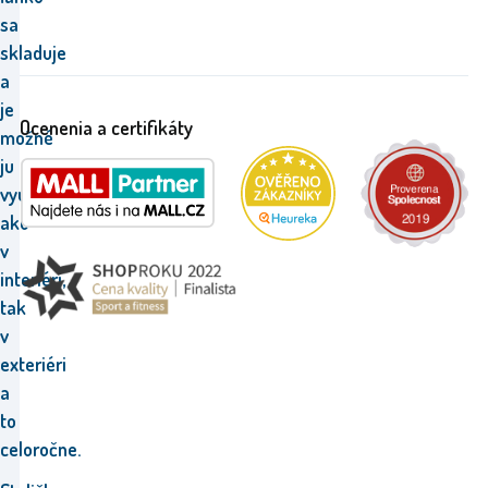
sa
skladuje
a
je
Ocenenia a certifikáty
možné
ju
využívať
ako
v
interiéri,
tak
v
exteriéri
a
to
celoročne
.