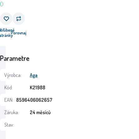
e
Obľúbené
Porovnaj
u
stránky
Parametre
Výrobca:
Aga
Kód:
K21988
EAN:
8596406062657
Záruka:
24 měsíců
Stav: