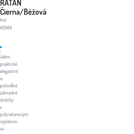
RATAN
Čierna/Béžová
Kód:
K21988
Veľmi
praktické,
elegantné
a
pohodlné
záhradné
stoličky
s
polyratanovým
výpletom
sú