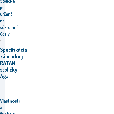
Stolička
je
určená
na
súkromné
účely.
Špecifikácia
záhradnej
RATAN
stoličky
Aga.
Vlastnosti
a