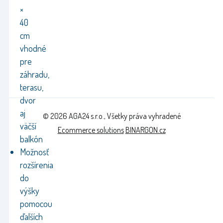
×
40
cm
vhodné
pre
záhradu,
terasu,
dvor
aj
© 2026 AGA24 s.r.o., Všetky práva vyhradené
väčší
Ecommerce solutions
BINARGON.cz
balkón
Možnosť
rozšírenia
do
výšky
pomocou
ďalších