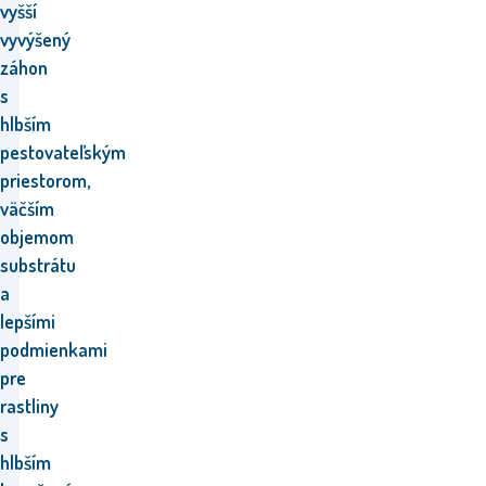
vyšší
vyvýšený
záhon
s
hlbším
pestovateľským
priestorom,
väčším
objemom
substrátu
a
lepšími
podmienkami
pre
rastliny
s
hlbším