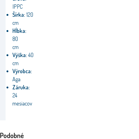
IPPC
Šírka:
120
cm
Hĺbka:
80
cm
Výška:
40
cm
Výrobca:
Aga
Záruka:
24
mesiacov
Podobné