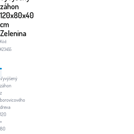
záhon
120x80x40
cm
Zelenina
Kód:
K23455
Vyvýšený
záhon
z
borovicového
dreva
120
×
80