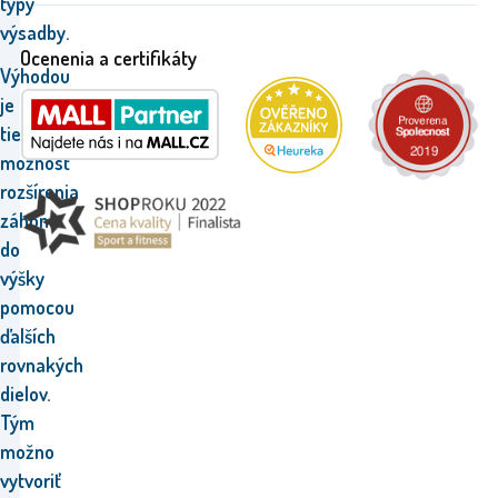
typy
výsadby.
Ocenenia a certifikáty
Výhodou
je
tiež
možnosť
rozšírenia
záhona
do
výšky
pomocou
ďalších
rovnakých
dielov.
Tým
možno
vytvoriť