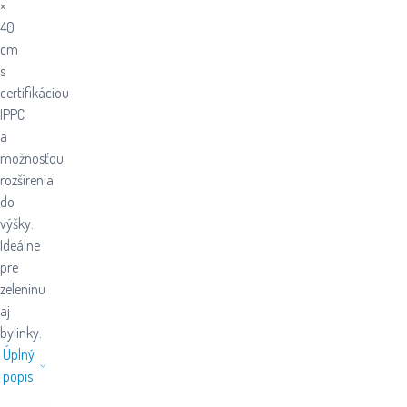
×
40
cm
s
certifikáciou
IPPC
a
možnosťou
rozšírenia
do
výšky.
Ideálne
pre
zeleninu
aj
bylinky.
Úplný
popis