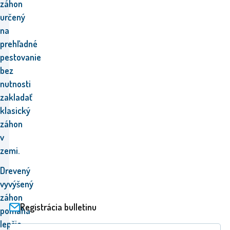
záhon
určený
na
prehľadné
pestovanie
bez
nutnosti
zakladať
klasický
záhon
v
zemi.
Drevený
vyvýšený
záhon
Registrácia bulletinu
pomáha
lepšie