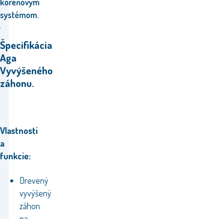
koreňovým
systémom.
Špecifikácia
Aga
Vyvýšeného
záhonu.
Vlastnosti
a
funkcie:
Drevený
vyvýšený
záhon
na