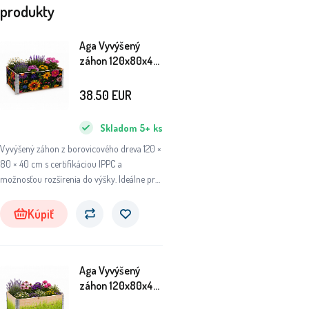
produkty
Aga Vyvýšený
záhon 120x80x40
cm Kvety
38.50
EUR
Skladom
5+
ks
Vyvýšený záhon z borovicového dreva 120 ×
80 × 40 cm s certifikáciou IPPC a
možnosťou rozšírenia do výšky. Ideálne pre
zeleninu aj bylinky.
Kúpiť
Aga Vyvýšený
záhon 120x80x40
cm Tráva