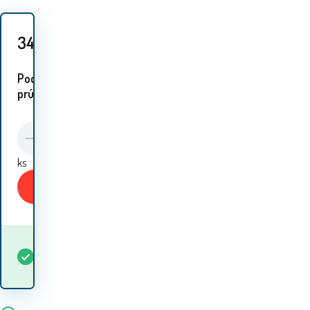
34.60
EUR
Podobné
prúdy:
ks
Kúpiť
Kedy dostanem
Skladom
5+
ks
tovar? 10.08. - 11.08.