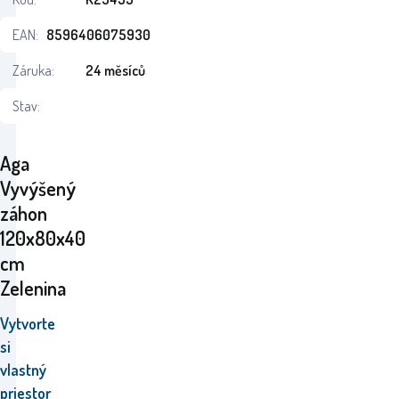
EAN:
8596406075930
Záruka:
24 měsíců
Stav:
Aga
Vyvýšený
záhon
120x80x40
cm
Zelenina
Vytvorte
si
vlastný
priestor