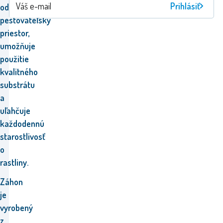
Prihlásiť
oddeliť
pestovateľský
priestor,
umožňuje
použitie
kvalitného
substrátu
a
uľahčuje
každodennú
starostlivosť
o
rastliny.
Záhon
je
vyrobený
z