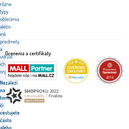
rôzne
typy
oblečenia
alebo
iné
predmety
a
Ocenenia a certifikáty
udržať
ich
organizované.
Nezáleží
na
tom,
či
cestujete
často
alebo