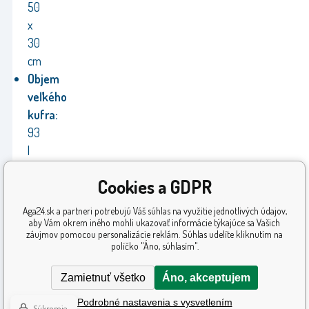
50
x
30
cm
Objem
veľkého
kufra:
93
l
Hmotnosť
Cookies a GDPR
veľkého
kufra:
Aga24.sk a partneri potrebujú Váš súhlas na využitie jednotlivých údajov,
4,2
aby Vám okrem iného mohli ukazovať informácie týkajúce sa Vašich
záujmov pomocou personalizácie reklám. Súhlas udelíte kliknutím na
kg
políčko "Áno, súhlasím".
Záruka:
24
mesiacov
Zamietnuť všetko
Áno, akceptujem
Výrobca:
Aga
Podrobné nastavenia s vysvetlením
Súkromie