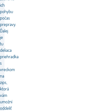
ich
pohybu
počas
prepravy.
Ďalej
je
tu
deliaca
priehradka
s
vreckom
na
zips,
ktorá
vám
umožní
oddeliť