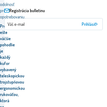
odolnosť
Registrácia bulletinu
proti
opotrebovaniu.
Prihlásiť
Pre
ešte
väčšie
pohodlie
je
každý
kufor
vybavený
teleskopickou
trojstupňovou
ergonomickou
rukoväťou,
ktorá
sa