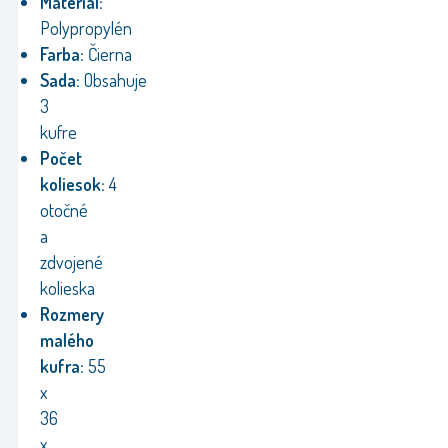
Materiál:
Polypropylén
Farba:
Čierna
Sada:
Obsahuje
3
kufre
Počet
koliesok:
4
otočné
a
zdvojené
kolieska
Rozmery
malého
kufra:
55
x
36
x