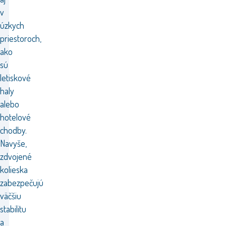
v
úzkych
priestoroch,
ako
sú
letiskové
haly
alebo
hotelové
chodby.
Navyše,
zdvojené
kolieska
zabezpečujú
väčšiu
stabilitu
a