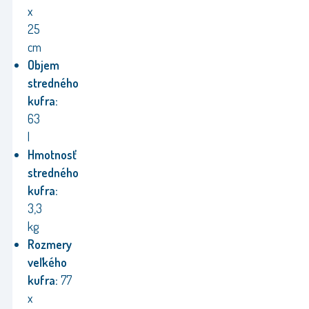
x
25
cm
Objem
stredného
kufra:
63
l
Hmotnosť
stredného
kufra:
3,3
kg
Rozmery
veľkého
kufra:
77
x