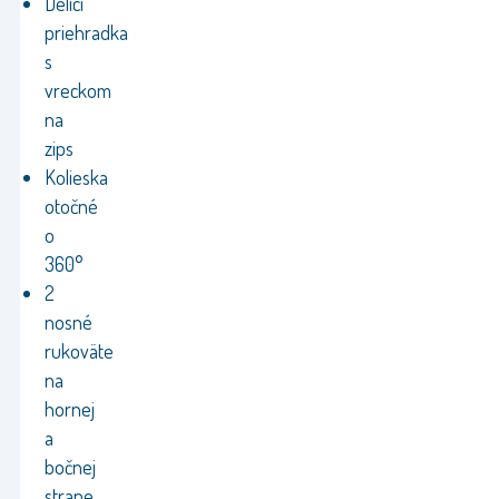
Delicí
priehradka
s
vreckom
na
zips
Kolieska
otočné
o
360°
2
nosné
rukoväte
na
hornej
a
bočnej
strane