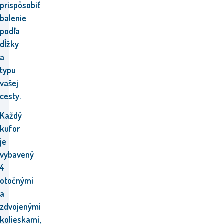
prispôsobiť
balenie
podľa
dĺžky
a
typu
vašej
cesty.
Každý
kufor
je
vybavený
4
otočnými
a
zdvojenými
kolieskami,