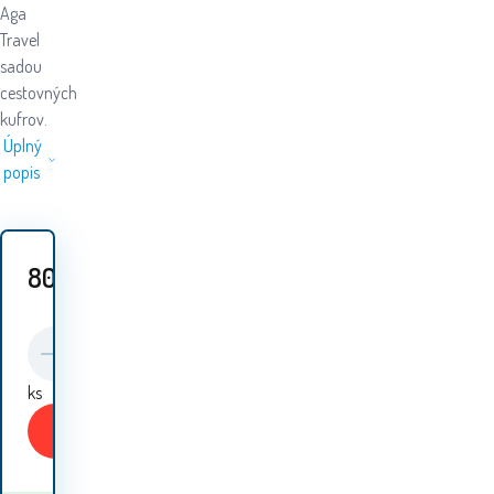
Aga
Travel
sadou
cestovných
kufrov.
Úplný
popis
80.40
EUR
ks
Kúpiť