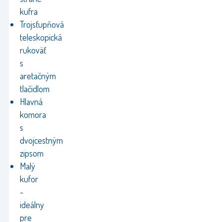
kufra
Trojsťupňová
teleskopická
rukoväť
s
aretačným
tlačidlom
Hlavná
komora
s
dvojcestným
zipsom
Malý
kufor
-
ideálny
pre