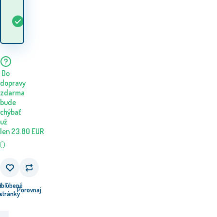
Kedy dostanem
Skladom
5+
ks
tovar? 10.08. - 11.08.
Do
dopravy
zdarma
bude
chýbať
už
len
23.80
EUR
e
Obľúbené
Porovnaj
u
stránky