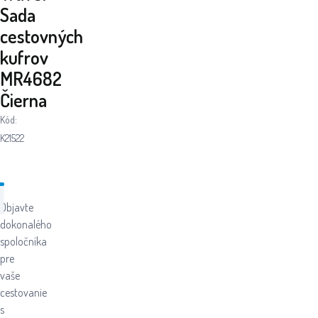
Sada
cestovných
kufrov
MR4682
Čierna
Kód:
K21522
Objavte
dokonalého
spoločníka
pre
vaše
cestovanie
s