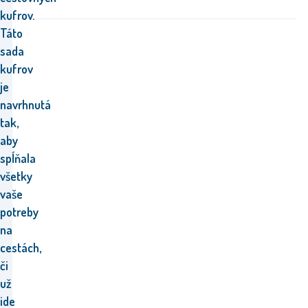
kufrov.
Táto
sada
kufrov
je
navrhnutá
tak,
aby
spĺňala
všetky
vaše
potreby
na
cestách,
či
už
ide