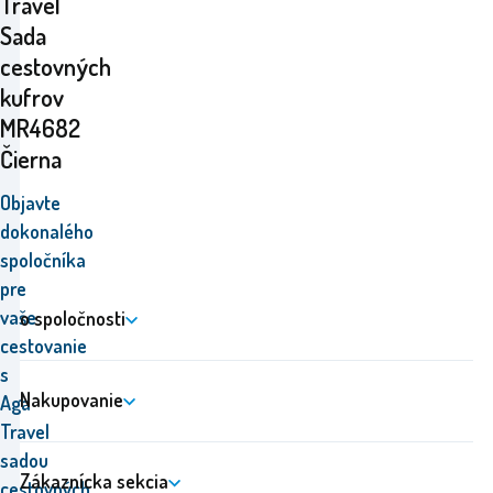
Travel
Sada
cestovných
kufrov
MR4682
Čierna
Objavte
dokonalého
spoločníka
pre
vaše
o spoločnosti
cestovanie
s
Nakupovanie
Aga
Travel
sadou
Zákaznícka sekcia
cestovných