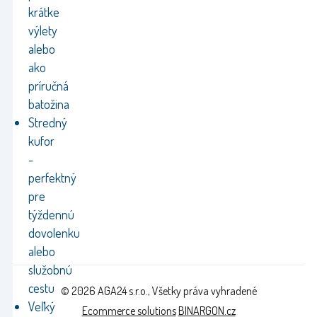
krátke
výlety
alebo
ako
príručná
batožina
Stredný
kufor
-
perfektný
pre
týždennú
dovolenku
alebo
služobnú
cestu
© 2026 AGA24 s.r.o., Všetky práva vyhradené
Veľký
Ecommerce solutions
BINARGON.cz