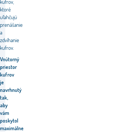
kufrov,
ktoré
uľahčujú
prenášanie
a
zdvíhanie
kufrov.
Vnútorný
priestor
kufrov
je
navrhnutý
tak,
aby
vám
poskytol
maximálne