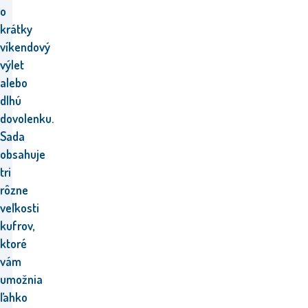
o
krátky
víkendový
výlet
alebo
dlhú
dovolenku.
Sada
obsahuje
tri
rôzne
veľkosti
kufrov,
ktoré
vám
umožnia
ľahko