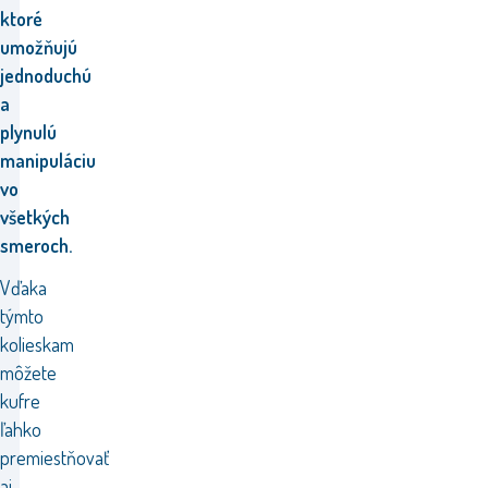
ktoré
umožňujú
jednoduchú
a
plynulú
manipuláciu
vo
všetkých
smeroch.
Vďaka
týmto
kolieskam
môžete
kufre
ľahko
premiestňovať
aj