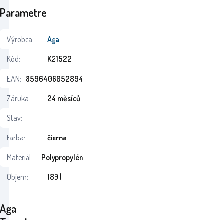
Parametre
Výrobca:
Aga
Kód:
K21522
EAN:
8596406052894
Záruka:
24 měsíců
Stav:
Farba:
čierna
Materiál:
Polypropylén
Objem:
189 l
Aga