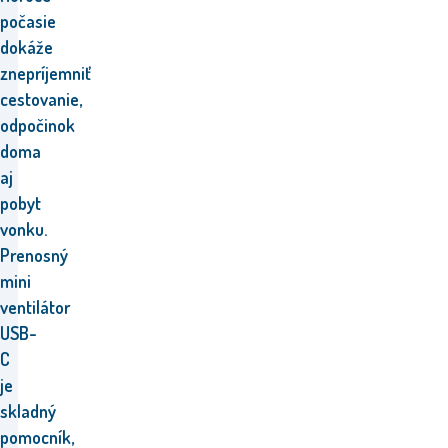
počasie
dokáže
znepríjemniť
cestovanie,
odpočinok
doma
aj
pobyt
vonku.
Prenosný
mini
ventilátor
USB-
C
je
skladný
pomocník,