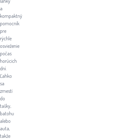
ľahký
a
kompaktný
pomocník
pre
rýchle
osvieženie
počas
horúcich
dní.
Ľahko
sa
zmestí
do
tašky,
batohu
alebo
auta,
takže