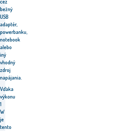
cez
bežný
USB
adaptér,
powerbanku,
notebook
alebo
iný
vhodný
zdroj
napájania.
Vďaka
výkonu
1
W
je
tento