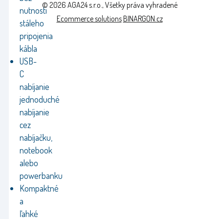
© 2026 AGA24 s.r.o., Všetky práva vyhradené
nutnosti
Ecommerce solutions
BINARGON.cz
stáleho
pripojenia
kábla
USB-
C
nabíjanie
jednoduché
nabíjanie
cez
nabíjačku,
notebook
alebo
powerbanku
Kompaktné
a
ľahké