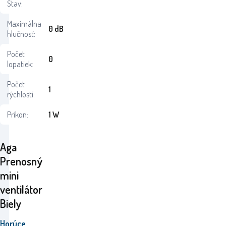
Stav:
Maximálna
0 dB
hlučnosť:
Počet
0
lopatiek:
Počet
1
rýchlostí:
Príkon:
1 W
Aga
Prenosný
mini
ventilátor
Biely
Horúce