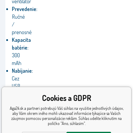
ventilátor
Prevedenie:
Ručné
/
prenosné
Kapacita
batérie:
300
mAh
Nabíjanie:
Cez
USB-
C
Cookies a GDPR
Výrobca:
Aga24.sk a partneri potrebujú Váš súhlas na využitie jednotlivých údajov,
Chomik
aby Vám okrem iného mohli ukazovať informácie týkajúce sa Vašich
Záruka:
záujmov pomocou personalizácie reklám. Súhlas udelíte kliknutím na
políčko "Áno, súhlasím".
24
mesiacov