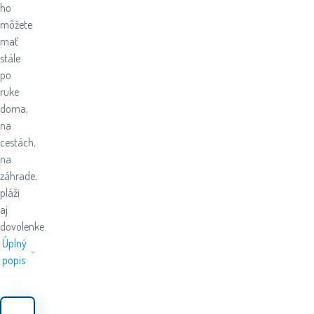
ho
môžete
mať
stále
po
ruke
doma,
na
cestách,
na
záhrade,
pláži
aj
dovolenke.
Úplný
popis