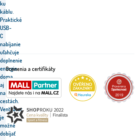
ku
káblu.
Praktické
USB-
C
nabíjanie
uľahčuje
doplnenie
energie
Ocenenia a certifikáty
doma
aj
na
cestách.
Ventilátor
je
možné
dobíjať