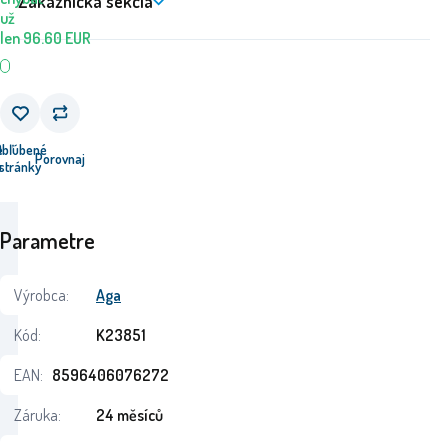
Zákaznícka sekcia
už
len
96.60
EUR
e
Obľúbené
Porovnaj
u
stránky
Parametre
Výrobca:
Aga
Kód:
K23851
EAN:
8596406076272
Záruka:
24 měsíců