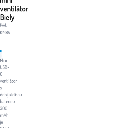
ventilátor
Biely
Kód:
K23851
Mini
USB-
C
ventilátor
s
dobíjateľnou
batériou
300
mAh
je