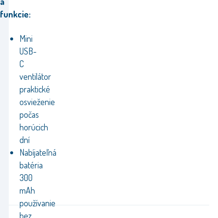
a
funkcie:
Mini
USB-
C
ventilátor
praktické
osvieženie
počas
horúcich
dní
Nabíjateľná
batéria
300
mAh
používanie
bez