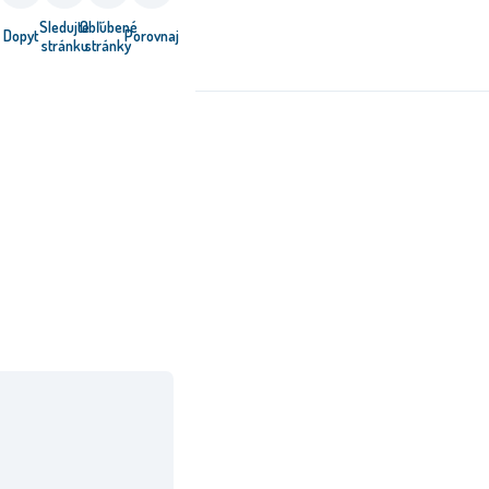
Sledujte
Obľúbené
Dopyt
Porovnaj
stránku
stránky