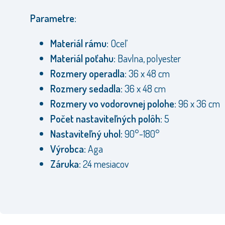
Parametre:
Materiál rámu:
Oceľ
Materiál poťahu:
Bavlna, polyester
Rozmery operadla:
36 x 48 cm
Rozmery sedadla:
36 x 48 cm
Rozmery vo vodorovnej polohe:
96 x 36 cm
Počet nastaviteľných polôh:
5
Nastaviteľný uhol:
90
°
-180
°
Výrobca:
Aga
Záruka:
24 mesiacov