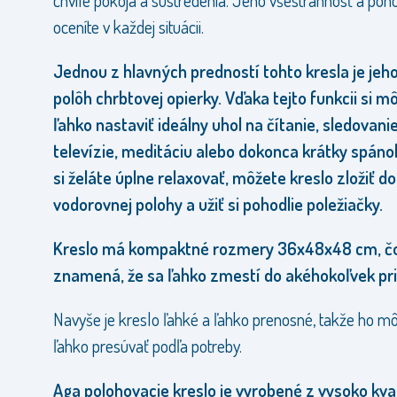
chvíle pokoja a sústredenia. Jeho všestrannosť a poho
oceníte v každej situácii.
Jednou z hlavných predností tohto kresla je jeh
polôh chrbtovej opierky. Vďaka tejto funkcii si m
ľahko nastaviť ideálny uhol na čítanie, sledovani
televízie, meditáciu alebo dokonca krátky spánok
si želáte úplne relaxovať, môžete kreslo zložiť do
vodorovnej polohy a užiť si pohodlie poležiačky.
Kreslo má kompaktné rozmery 36x48x48 cm, č
znamená, že sa ľahko zmestí do akéhokoľvek pri
Navyše je kreslo ľahké a ľahko prenosné, takže ho m
ľahko presúvať podľa potreby.
Aga polohovacie kreslo je vyrobené z vysoko kva