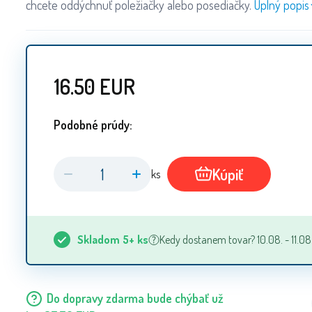
chcete oddýchnuť poležiačky alebo posediačky.
Úplný popis
16.50
EUR
Podobné prúdy:
Kúpiť
ks
Skladom
5+
ks
Kedy dostanem tovar? 10.08. - 11.08
Do dopravy zdarma bude chýbať už