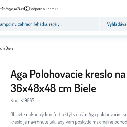
info@aga24.cz
Podpora a kontakt
Vyhľadáva
cm Biele
Aga Polohovacie kreslo na
36x48x48 cm Biele
Kód:
K19067
Objavte dokonalý komfort a štýl s naším Aga polohovacím k
kreslo je navrhnuté tak, aby vám poskytlo maximálne pohodlie a