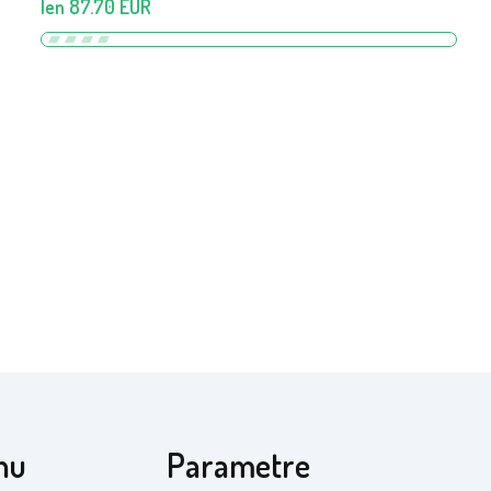
len
87.70
EUR
hu
Parametre