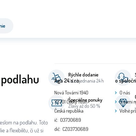
nie
 podlahu
Rýchle dodanie
Aga 24 s.r.o.
o spoločn
Od objednania 24 h
Nová Tovární 1940
O nás
Špeciálne ponuky
73701 Český Těšín
S nami 
Zľavy až do 50 %
Česká republika
Voľné pr
ič: 03730689
reslom na podlahu. Toto
dič: CZ03730689
 flexibilitu, či už si