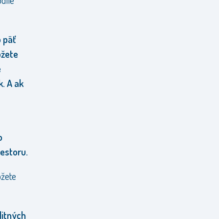
dlie
o päť
ôžete
e
. A ak
o
estoru.
ôžete
litných