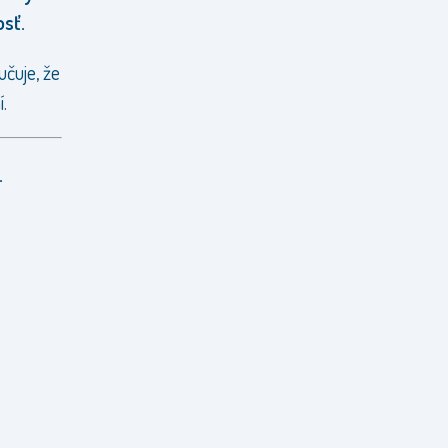
osť.
učuje, že
.
.