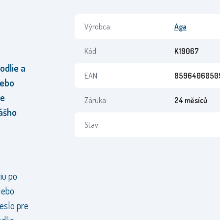
Výrobca:
Aga
Kód:
K19067
odlie a
EAN:
8596406050
lebo
ne
Záruka:
24 měsíců
vášho
Stav:
iu po
lebo
eslo pre