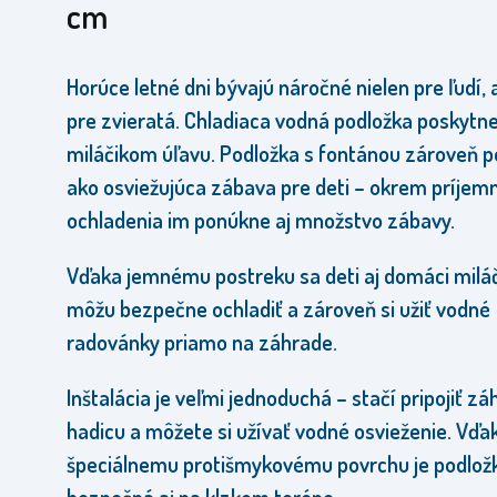
cm
Horúce letné dni bývajú náročné nielen pre ľudí, a
pre zvieratá. Chladiaca vodná podložka poskytn
miláčikom úľavu. Podložka s fontánou zároveň p
ako osviežujúca zábava pre deti – okrem príjem
ochladenia im ponúkne aj množstvo zábavy.
Vďaka jemnému postreku sa deti aj domáci miláč
môžu bezpečne ochladiť a zároveň si užiť vodné
radovánky priamo na záhrade.
Inštalácia je veľmi jednoduchá – stačí pripojiť z
hadicu a môžete si užívať vodné osvieženie. Vďa
špeciálnemu protišmykovému povrchu je podlož