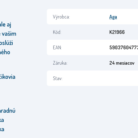
Výrobca:
Aga
le aj
Kód:
K21966
e vašim
oslúži
EAN:
5903760477
ného
Záruka:
24 mesiacov
ikovia
Stav:
áhradnú
ka
ka