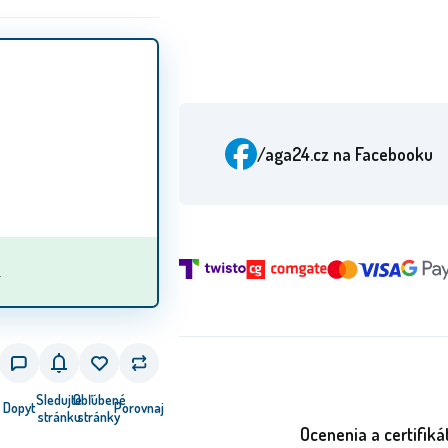
/aga24.cz
na Facebooku
.
Sledujte
Obľúbené
Dopyt
Porovnaj
stránku
stránky
Ocenenia a certifiká