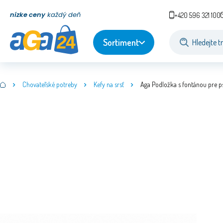
nízke ceny
každý deň
+420 596 321 100
Sortiment
Chovateľské potreby
Kefy na srsť
Aga Podložka s fontánou pre p