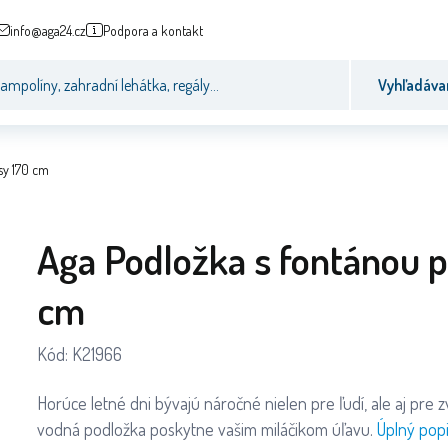
info@aga24.cz
Podpora a kontakt
Vyhľadáva
sy 170 cm
Aga Podložka s fontánou p
cm
Kód:
K21966
Horúce letné dni bývajú náročné nielen pre ľudí, ale aj pre z
vodná podložka poskytne vašim miláčikom úľavu.
Úplný pop