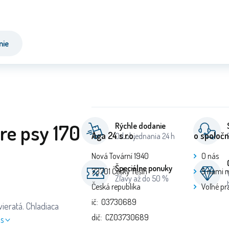
nie
re psy 170
Rýchle dodanie
Aga 24 s.r.o.
o spoločn
Od objednania 24 h
Nová Tovární 1940
O nás
Špeciálne ponuky
73701 Český Těšín
S nami 
Zľavy až do 50 %
Česká republika
Voľné pr
ič: 03730689
vieratá. Chladiaca
dič: CZ03730689
is