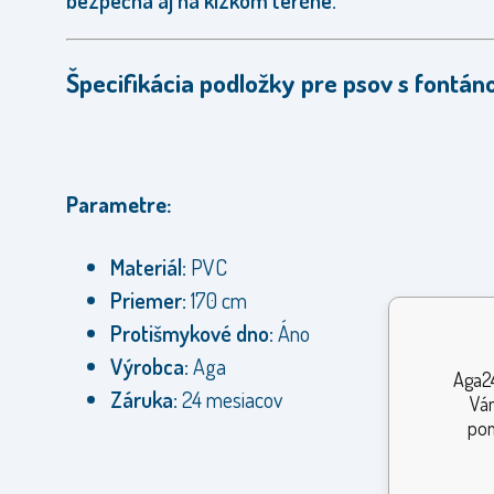
bezpečná aj na klzkom teréne.
Špecifikácia podložky pre psov s fontán
Parametre:
Materiál:
PVC
Priemer:
170 cm
Protišmykové dno:
Áno
Výrobca:
Aga
Aga24
Záruka:
24 mesiacov
Vám
pom