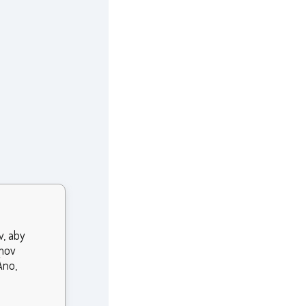
v, aby
jmov
Áno,