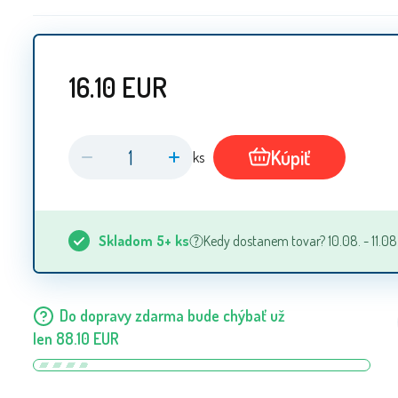
16.10
EUR
Kúpiť
ks
Skladom
5+
ks
Kedy dostanem tovar? 10.08. - 11.08
Do dopravy zdarma bude chýbať už
len
88.10
EUR