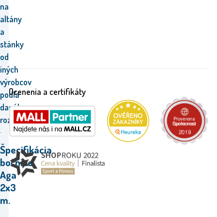
na
altány
a
stánky
od
iných
výrobcov
Ocenenia a certifikáty
podľa
daného
rozmeru.
Špecifikácia
bočnice
Aga
2x3
m.