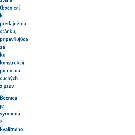
(bočnica)
k
predajnému
stánku,
pripevňujúca
sa
ku
konštrukcii
pomocou
suchých
zipsov.
Bočnica
je
vyrobená
z
kvalitného