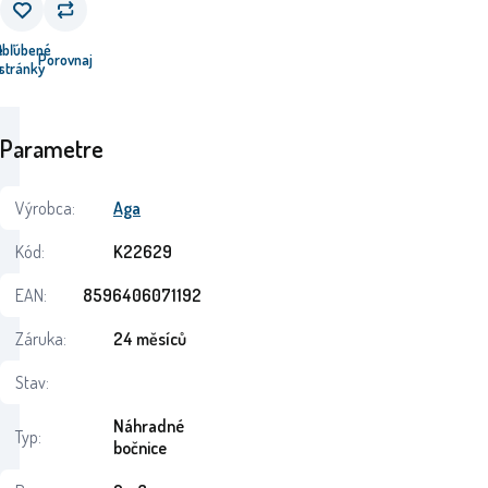
e
Obľúbené
Porovnaj
u
stránky
Parametre
Výrobca:
Aga
Kód:
K22629
EAN:
8596406071192
Záruka:
24 měsíců
Stav:
Náhradné
Typ:
bočnice