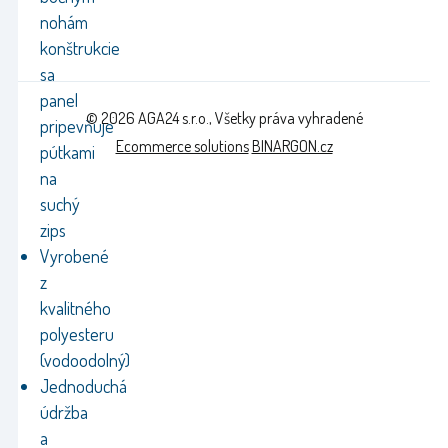
nohám
konštrukcie
sa
panel
© 2026 AGA24 s.r.o., Všetky práva vyhradené
pripevňuje
Ecommerce solutions
BINARGON.cz
pútkami
na
suchý
zips
Vyrobené
z
kvalitného
polyesteru
(vodoodolný)
Jednoduchá
údržba
a