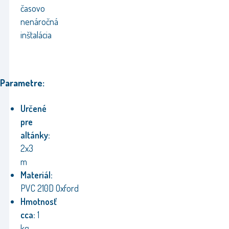
časovo
nenáročná
inštalácia
Parametre:
Určené
pre
altánky:
2x3
m
Materiál:
PVC 210D Oxford
Hmotnosť
cca:
1
kg