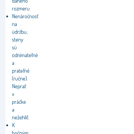
daného
rozmeru
Nenáročnosť
na
údržbu,
steny
sú
odnímateľné
a
prateľné
(ručne).
Neprať
v
práčke
a
nežehliť.
K
bočným