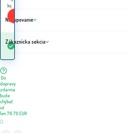
ks
Kúpiť
Nakupovanie
Zákaznícka sekcia
Kedy dostanem
Skladom
5+
ks
tovar? 10.08. - 11.08.
Do
dopravy
zdarma
bude
chýbať
už
len
76.70
EUR