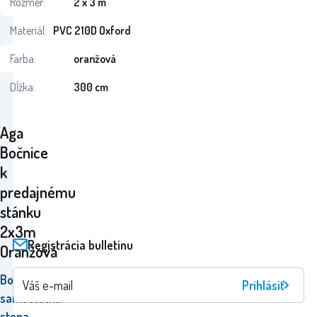
Rozmer:
2 x 3 m
Materiál:
PVC 210D Oxford
Farba:
oranžová
Dĺžka:
300 cm
Aga
Bočnice
k
predajnému
stánku
2x3m
Registrácia bulletinu
Oranžová
Bočná
Prihlásiť
samostatná
stena