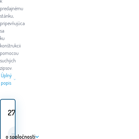
k
predajnému
stánku,
pripevňujúca
sa
ku
konštrukcii
pomocou
suchých
zipsov.
Úplný
popis
27.50
EUR
o spoločnosti