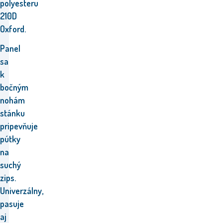
polyesteru
210D
Oxford.
Panel
sa
k
bočným
nohám
stánku
pripevňuje
pútky
na
suchý
zips.
Univerzálny,
pasuje
aj