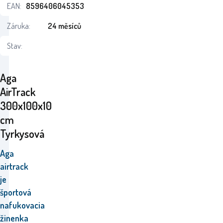
EAN:
8596406045353
Záruka:
24 měsíců
Stav:
Aga
AirTrack
300x100x10
cm
Tyrkysová
Aga
airtrack
je
športová
nafukovacia
žinenka