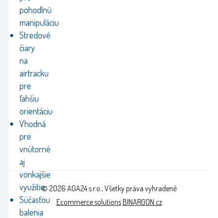
pohodlnú
manipuláciu
Stredové
čiary
na
airtracku
pre
ľahšiu
orientáciu
Vhodná
pre
vnútorné
aj
vonkajšie
využitie
© 2026 AGA24 s.r.o., Všetky práva vyhradené
Súčasťou
Ecommerce solutions
BINARGON.cz
balenia