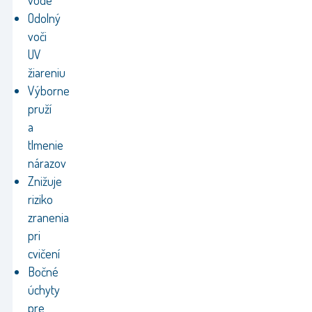
vode
Odolný
voči
UV
žiareniu
Výborne
pruží
a
tlmenie
nárazov
Znižuje
riziko
zranenia
pri
cvičení
Bočné
úchyty
pre