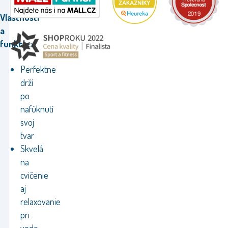
Vlastnosti
a
funkcie:
Perfektne
drží
po
nafúknutí
svoj
tvar
Skvelá
na
cvičenie
aj
relaxovanie
pri