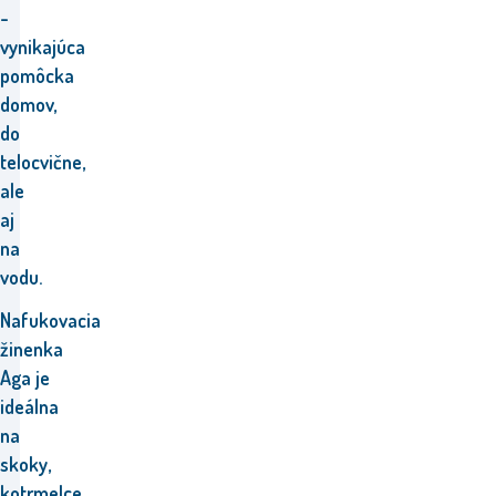
-
vynikajúca
pomôcka
domov,
do
telocvične,
ale
aj
na
vodu.
Nafukovacia
žinenka
Aga je
ideálna
na
skoky,
kotrmelce,