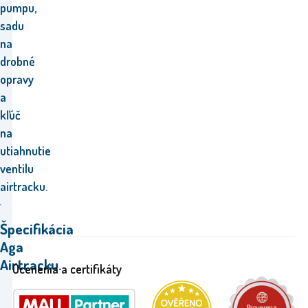
pumpu,
sadu
na
drobné
opravy
a
kľúč
na
utiahnutie
ventilu
airtracku.
Špecifikácia
Aga
Airtracku.
Ocenenia a certifikáty