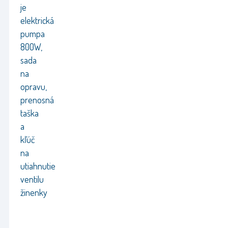
je
elektrická
pumpa
800W,
sada
na
opravu,
prenosná
taška
a
kľúč
na
utiahnutie
ventilu
žinenky