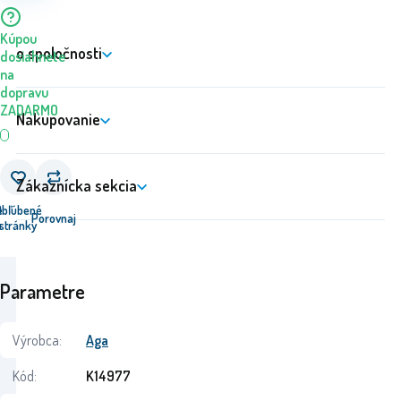
Kúpou
o spoločnosti
dosiahnete
na
dopravu
ZADARMO
Nakupovanie
Zákaznícka sekcia
e
Obľúbené
Porovnaj
u
stránky
Parametre
Výrobca:
Aga
Kód:
K14977