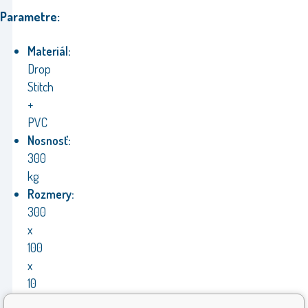
Parametre:
Materiál:
Drop
Stitch
+
PVC
Nosnosť:
300
kg
Rozmery:
300
x
100
x
10
cm