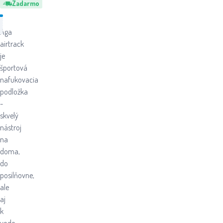
Zadarmo
Aga
airtrack
je
športová
nafukovacia
podložka
-
skvelý
nástroj
na
doma,
do
posilňovne,
ale
aj
k