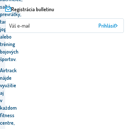
saltá,
Registrácia bulletinu
prevrátky,
tanec,
Prihlásiť
jogu
alebo
tréning
bojových
športov.
Airtrack
nájde
využitie
aj
v
každom
fitness
centre,