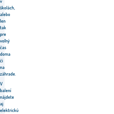
v
školách,
alebo
len
tak
pre
voľný
čas
doma
či
na
záhrade.
V
balení
nájdete
aj
elektrickú