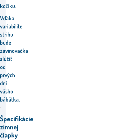
kočíku.
Vďaka
variabilite
strihu
bude
zavinovačka
slúžiť
od
prvých
dní
vášho
bábätka.
Špecifikácie
zimnej
čiapky