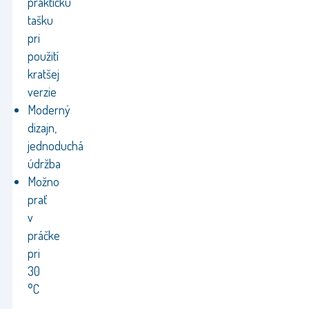
praktickú
tašku
pri
použití
kratšej
verzie
Moderný
dizajn,
jednoduchá
údržba
Možno
prať
v
práčke
pri
30
°C