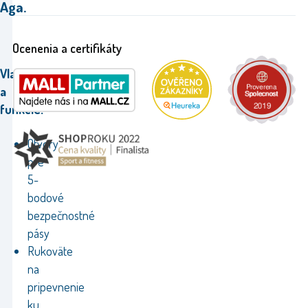
Aga.
Ocenenia a certifikáty
Vlastnosti
a
funkcie:
Otvory
pre
5-
bodové
bezpečnostné
pásy
Rukoväte
na
pripevnenie
ku