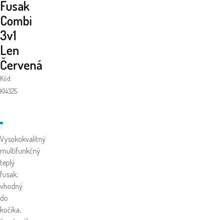
Fusak
Combi
3v1
Len
Červená
Kód:
K14325
Vysokokvalitný
multifunkčný
teplý
fusak,
vhodný
do
kočíka,