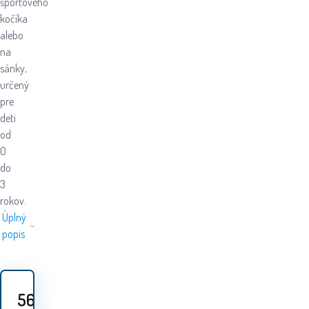
športového
kočíka
alebo
na
sánky,
určený
pre
deti
od
0
do
3
rokov.
Úplný
popis
56.70
EUR