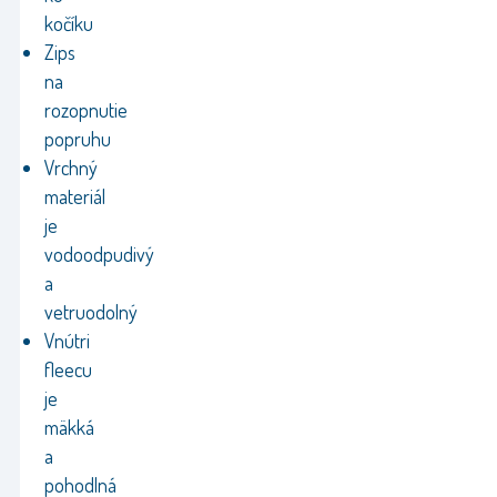
kočíku
Zips
na
rozopnutie
popruhu
Vrchný
materiál
je
vodoodpudivý
a
vetruodolný
Vnútri
fleecu
je
mäkká
a
pohodlná