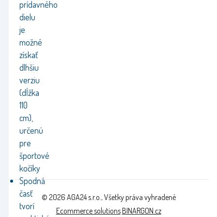
prídavného
dielu
je
možné
získať
dlhšiu
verziu
(dĺžka
110
cm),
určenú
pre
športové
kočíky
Spodná
časť
© 2026 AGA24 s.r.o., Všetky práva vyhradené
tvorí
Ecommerce solutions
BINARGON.cz