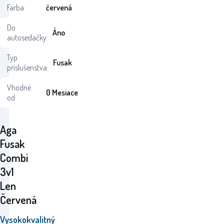
Farba:
červená
Do
Áno
autosedačky:
Typ
Fusak
príslušenstva:
Vhodné
0 Mesiace
od:
Aga
Fusak
Combi
3v1
Len
Červená
Vysokokvalitný