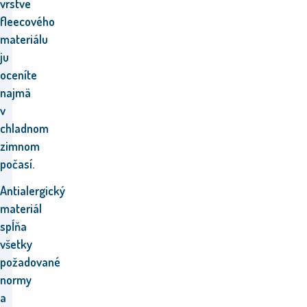
vrstve
fleecového
materiálu
ju
oceníte
najmä
v
chladnom
zimnom
počasí.
Antialergický
materiál
spĺňa
všetky
požadované
normy
a