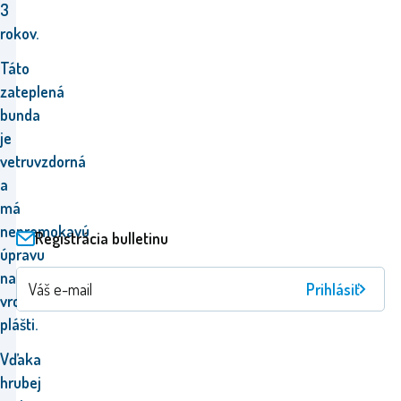
3
rokov.
Táto
zateplená
bunda
je
vetruvzdorná
a
má
nepremokavú
Registrácia bulletinu
úpravu
na
Prihlásiť
vrchnom
plášti.
Vďaka
hrubej