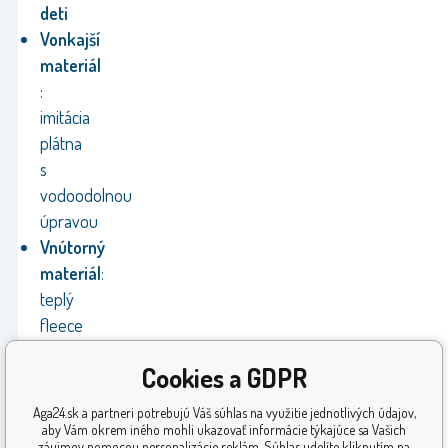
deti
Vonkajší
materiál
:
imitácia
plátna
s
vodoodolnou
úpravou
Vnútorný
materiál
:
teplý
fleece
Výrobca
Cookies a GDPR
Záruka:
24
Aga24.sk a partneri potrebujú Váš súhlas na využitie jednotlivých údajov,
mesiacov
aby Vám okrem iného mohli ukazovať informácie týkajúce sa Vašich
záujmov pomocou personalizácie reklám. Súhlas udelíte kliknutím na