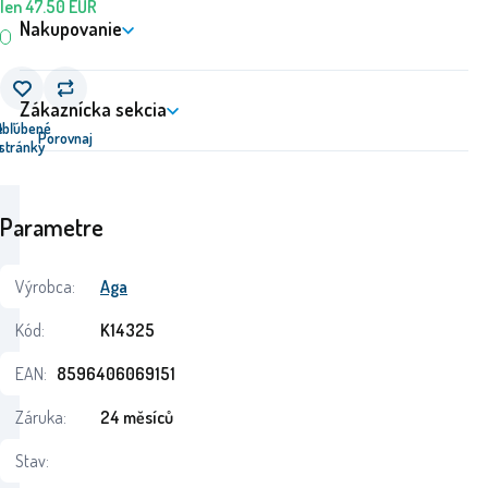
len
47.50
EUR
Nakupovanie
Zákaznícka sekcia
e
Obľúbené
Porovnaj
u
stránky
Parametre
Výrobca:
Aga
Kód:
K14325
EAN:
8596406069151
Záruka:
24 měsíců
Stav: