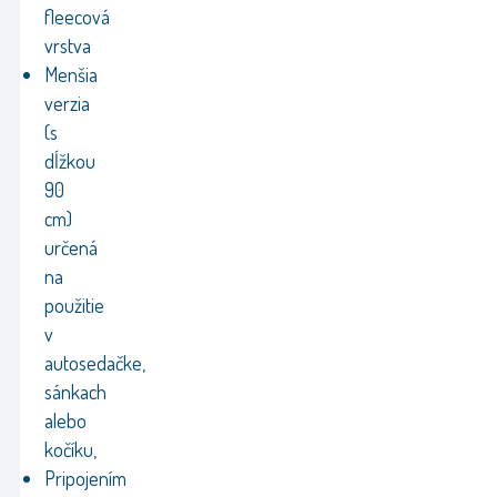
fleecová
vrstva
Menšia
verzia
(s
dĺžkou
90
cm)
určená
na
použitie
v
autosedačke,
sánkach
alebo
kočíku,
Pripojením