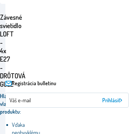
Závesné
svietidlo
LOFT
-
4x
E27
-
DRÔTOVÁ
Registrácia bulletinu
GULE
Hlavné
Prihlásiť
vlastnosti
produktu:
Vďaka
neobvyklému