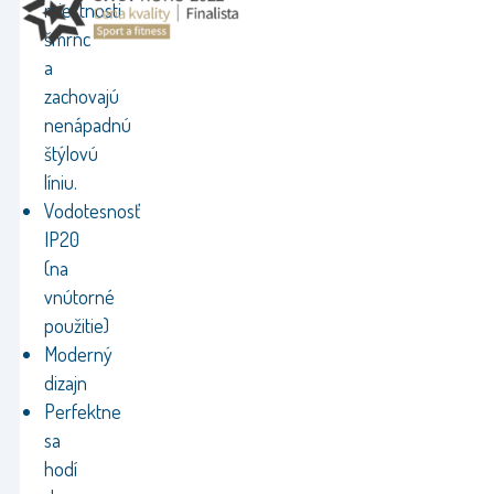
miestnosti
šmrnc
a
zachovajú
nenápadnú
štýlovú
líniu.
Vodotesnosť
IP20
(na
vnútorné
použitie)
Moderný
dizajn
Perfektne
sa
hodí