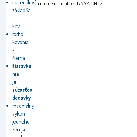
materiálová
Ecommerce solutions
BINARGON.cz
základňa
-
kov
farba
kovania
-
čierna
žiarovka
nie
je
súčasťou
dodávky
maximálny
výkon
jedného
zdroja