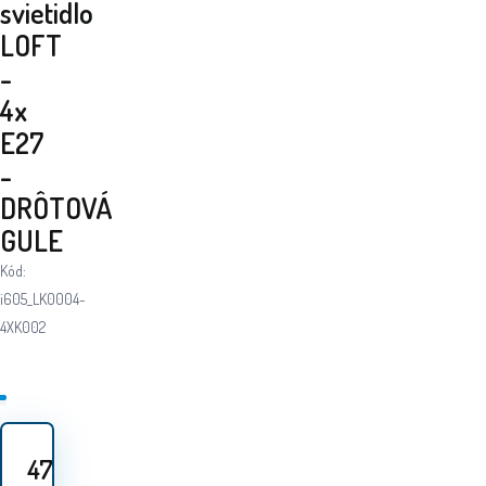
svietidlo
LOFT
-
4x
E27
-
DRÔTOVÁ
GULE
Kód:
i605_LK0004-
4XK002
47.40
EUR