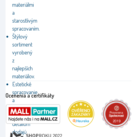
materiálmi
a
starostlivým
spracovaním.
Štýlový
sortiment
vyrobený
z
najlepších
materiálov.
Estetické
spracovanie
Ocenenia a certifikáty
a
pozornosť
venovaná
detailom
dodajú