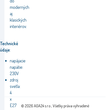
do
moderných
aj
klasických
interiérov.
Technické
údaje
:
napájacie
napätie:
230V
zdroj
svetla:
4
x
E27
© 2026 AGA24 s.r.o., Všetky práva vyhradené