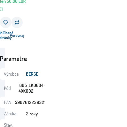
len
56.80
EUR
e
Obľúbené
Porovnaj
u
stránky
Parametre
Výrobca:
BERGE
i605_LK0004-
Kód:
4XK002
EAN:
5907612239321
Záruka:
2 roky
Stav: