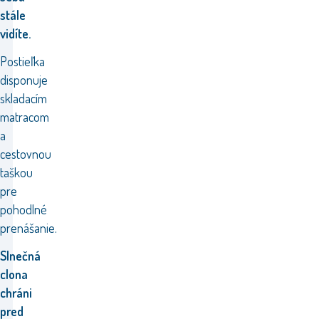
stále
vidíte.
Postieľka
disponuje
skladacím
matracom
a
cestovnou
taškou
pre
pohodlné
prenášanie.
Slnečná
clona
chráni
pred