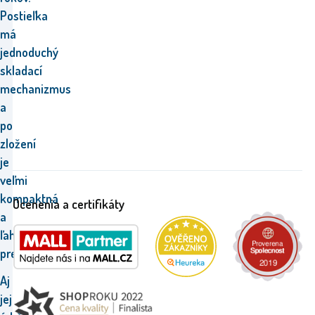
Postieľka
má
jednoduchý
skladací
mechanizmus
a
po
zložení
je
veľmi
kompaktná
Ocenenia a certifikáty
a
ľahko
prenosná.
Aj
jej