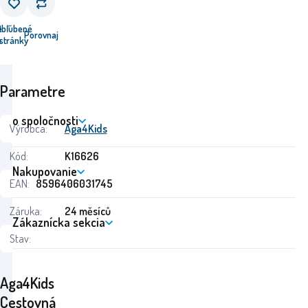
e
Obľúbené
Porovnaj
u
stránky
Parametre
o spoločnosti
Výrobca:
Aga4Kids
Kód:
K16626
Nakupovanie
EAN:
8596406031745
Záruka:
24 měsíců
Zákaznícka sekcia
Stav:
Aga4Kids
Cestovná