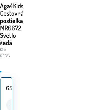
Aga4Kids
Cestovná
postieľka
MR6672
Svetlo
šedá
Kód:
K16626
65.20
EUR