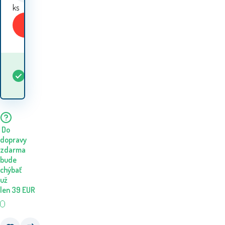
ks
Kúpiť
Kedy dostanem
Skladom
5+
ks
tovar? 10.08. - 11.08.
Do
dopravy
zdarma
bude
chýbať
už
len
39
EUR