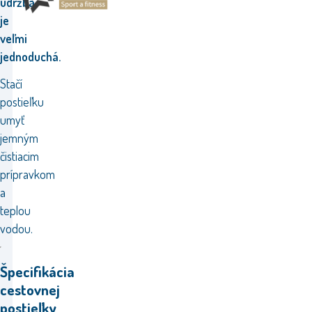
údržba
je
veľmi
jednoduchá.
Stačí
postieľku
umyť
jemným
čistiacim
prípravkom
a
teplou
vodou.
Špecifikácia
cestovnej
postieľky