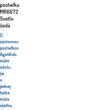
postieľka
MR6672
Svetlo
šedá
S
cestovnou
postieľkou
Aga4Kids
máte
istotu,
že
v
jednej
taške
máte
všetko,