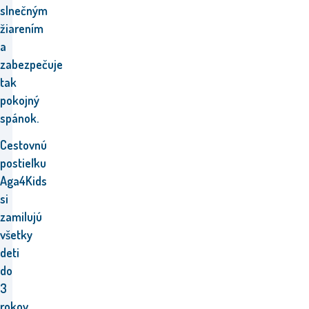
slnečným
žiarením
a
zabezpečuje
tak
pokojný
spánok.
Cestovnú
postieľku
Aga4Kids
si
zamilujú
všetky
deti
do
3
rokov.