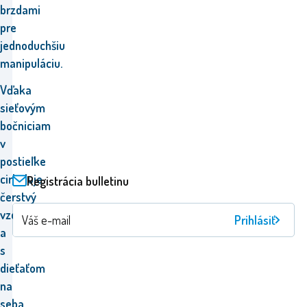
brzdami
pre
jednoduchšiu
manipuláciu.
Vďaka
sieťovým
bočniciam
v
postieľke
cirkuluje
Registrácia bulletinu
čerstvý
vzduch
Prihlásiť
a
s
dieťaťom
na
seba