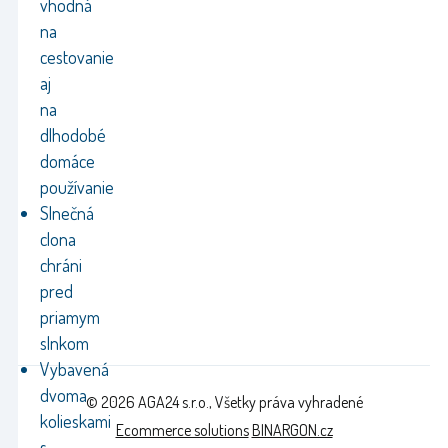
vhodná
na
cestovanie
aj
na
dlhodobé
domáce
používanie
Slnečná
clona
chráni
pred
priamym
slnkom
Vybavená
dvoma
© 2026 AGA24 s.r.o., Všetky práva vyhradené
kolieskami
Ecommerce solutions
BINARGON.cz
s