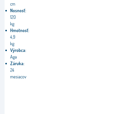
cm
Nosnosť:
120
kg
Hmotnosť:
4,9
kg
Výrobca:
Aga
Záruka:
24
mesiacov