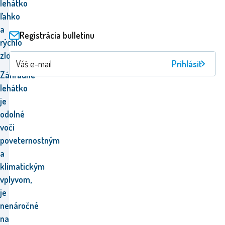
lehátko
ľahko
a
Registrácia bulletinu
rýchlo
zložiť.
Prihlásiť
Záhradné
lehátko
je
odolné
voči
poveternostným
a
klimatickým
vplyvom,
je
nenáročné
na