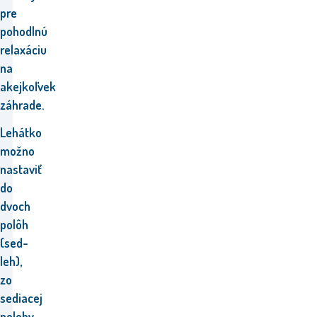
pre
pohodlnú
relaxáciu
na
akejkoľvek
záhrade
.
Lehátko
možno
nastaviť
do
dvoch
polôh
(sed-
leh),
zo
sediacej
polohy