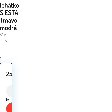
lehátko
SIESTA
Tmavo
modré
Kód:
K16151
25.40
EUR
ks
Kúpiť