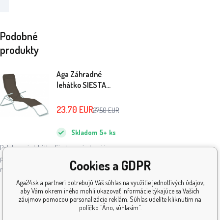
Podobné
produkty
Aga Záhradné
lehátko SIESTA
Tmavo hnedé
23.70
EUR
27.50
EUR
Skladom
5+
ks
Polohovacie lehátko Siesta s opierkami je
praktickým moderným záhradným
Cookies a GDPR
nábytkom, ideálnym pre pohod
Aga24.sk a partneri potrebujú Váš súhlas na využitie jednotlivých údajov,
Ponuka sa čoskoro skončí:
aby Vám okrem iného mohli ukazovať informácie týkajúce sa Vašich
záujmov pomocou personalizácie reklám. Súhlas udelíte kliknutím na
5
:
11
:
12
:
13
políčko "Áno, súhlasím".