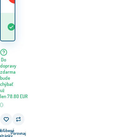
Kedy dostanem
Skladom
5+
ks
tovar? 10.08. - 11.08.
Do
dopravy
zdarma
bude
chýbať
už
len
78.80
EUR
e
Obľúbené
Porovnaj
u
stránky