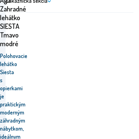
Aga
Zákaznícka sekcia
Zahradné
lehátko
SIESTA
Tmavo
modré
Polohovacie
lehátko
Siesta
s
opierkami
je
praktickým
moderným
záhradným
nábytkom,
ideálnym