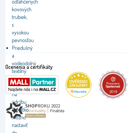
odľahčených
kovových
trubiek,
s
vysokou
pevnosťou
Priedušný
a
vodeodolný
Ocenenia a certifikáty
textilný
poťah,
nenáročný
na
údržbu
Lehátko
možno
nastaviť
do