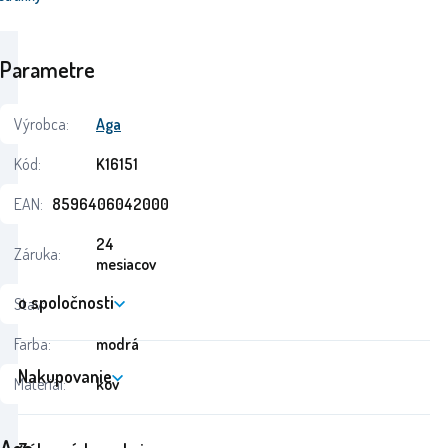
Parametre
Výrobca:
Aga
Kód:
K16151
EAN:
8596406042000
24
Záruka:
mesiacov
o spoločnosti
Stav:
Farba:
modrá
Nakupovanie
Materiál:
kov