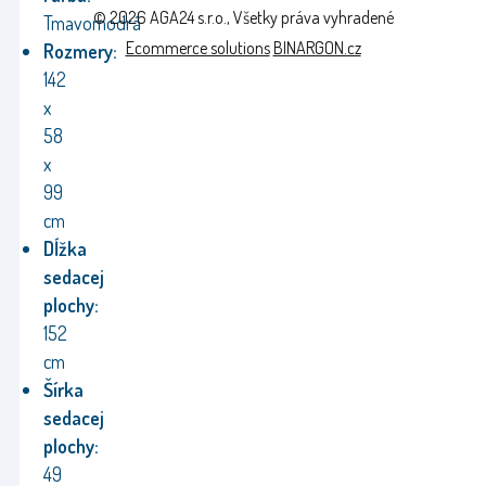
© 2026 AGA24 s.r.o., Všetky práva vyhradené
Tmavomodrá
Ecommerce solutions
BINARGON.cz
Rozmery:
142
x
58
x
99
cm
Dĺžka
sedacej
plochy:
152
cm
Šírka
sedacej
plochy:
49