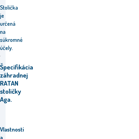
Stolička
je
určená
na
súkromné
účely.
Špecifikácia
záhradnej
RATAN
stoličky
Aga.
Vlastnosti
a