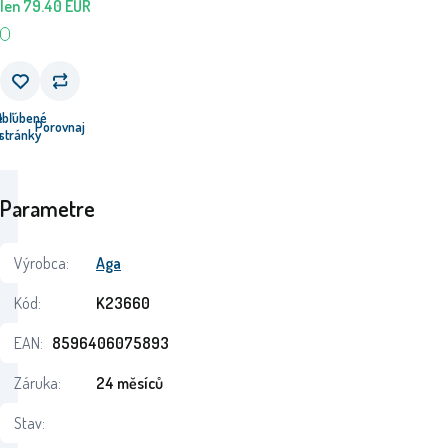
len
79.40
EUR
e
Obľúbené
Porovnaj
u
stránky
Parametre
Výrobca:
Aga
Kód:
K23660
EAN:
8596406075893
Záruka:
24 měsíců
Stav: