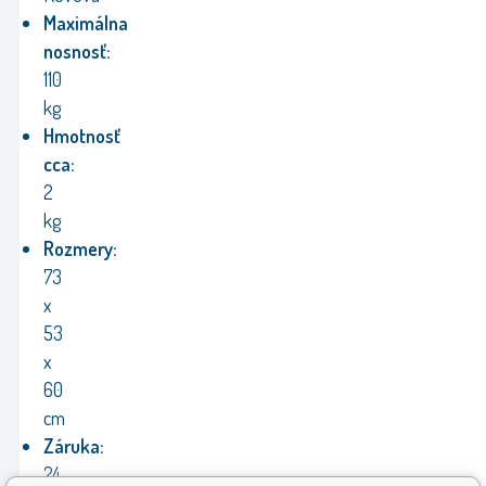
Maximálna
nosnosť:
110
kg
Hmotnosť
cca:
2
kg
Rozmery:
73
x
53
x
60
cm
Záruka:
24