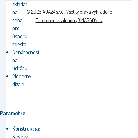
skladať
na
© 2026 AGA24 s.r.o., Všetky práva vyhradené
seba
Ecommerce solutions
BINARGON.cz
pre
úsporu
miesta
Nenáročnosť
na
údržbu
Moderný
dizajn
Parametre:
Konštrukcia:
Kovová