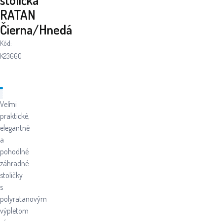
RATAN
Čierna/Hnedá
Kód:
K23660
Veľmi
praktické,
elegantné
a
pohodlné
záhradné
stoličky
s
polyratanovým
výpletom