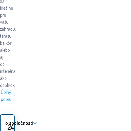
sú
ideálne
pre
vašu
záhradu,
terasu,
balkón
alebo
aj
do
interiéru
ako
doplnok.
Úplný
popis
o spoločnosti
24.80
EUR