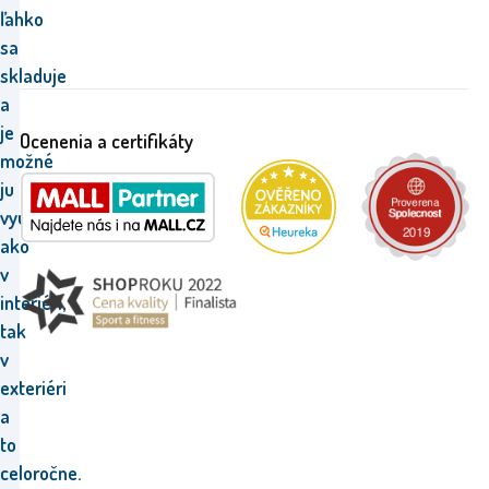
ľahko
sa
skladuje
a
je
Ocenenia a certifikáty
možné
ju
využívať
ako
v
interiéri,
tak
v
exteriéri
a
to
celoročne
.