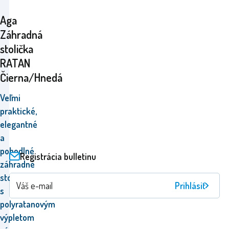
Aga
Záhradná
stolička
RATAN
Čierna/Hnedá
Veľmi
praktické,
elegantné
a
pohodlné
Registrácia bulletinu
záhradné
stoličky
Prihlásiť
s
polyratanovým
výpletom